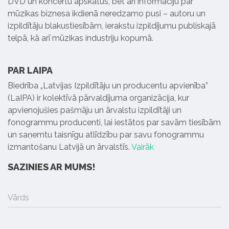
DVD un koncertu apskatus, bet arī informāciju par
mūzikas biznesa ikdienā neredzamo pusi – autoru un
izpildītāju blakustiesībām, ierakstu izpildījumu publiskajā
telpā, kā arī mūzikas industriju kopumā.
PAR LAIPA
Biedrība „Latvijas Izpildītāju un producentu apvienība”
(LaIPA) ir kolektīvā pārvaldījuma organizācija, kur
apvienojušies pašmāju un ārvalstu izpildītāji un
fonogrammu producenti, lai iestātos par savām tiesībām
un saņemtu taisnīgu atlīdzību par savu fonogrammu
izmantošanu Latvijā un ārvalstīs.
Vairāk
SAZINIES AR MUMS!
Vārds