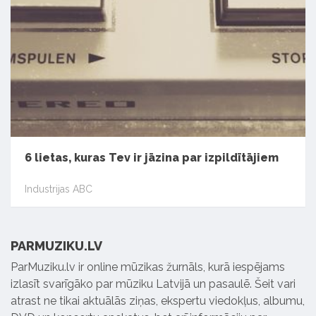
6 lietas, kuras Tev ir jāzina par izpildītājiem
Industrijas ABC
PARMUZIKU.LV
ParMuziku.lv ir online mūzikas žurnāls, kurā iespējams
izlasīt svarīgāko par mūziku Latvijā un pasaulē. Šeit vari
atrast ne tikai aktuālās ziņas, ekspertu viedokļus, albumu,