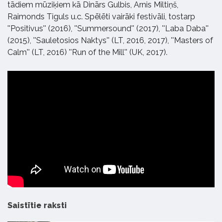
tādiem mūziķiem kā Dinārs Gulbis, Arnis Miltiņš,
Raimonds Tiguls u.c. Spēlēti vairāki festivāli, tostarp
''Positivus'' (2016), ''Summersound'' (2017), ''Laba Daba''
(2015), ''Sauletosios Naktys'' (LT, 2016, 2017), ''Masters of
Calm'' (LT, 2016) ''Run of the Mill'' (UK, 2017).
Saistītie raksti