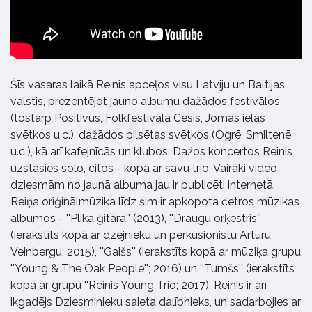
Šīs vasaras laikā Reinis apceļos visu Latviju un Baltijas
valstis, prezentējot jauno albumu dažādos festivālos
(tostarp Positivus, Folkfestivālā Cēsīs, Jomas ielas
svētkos u.c.), dažādos pilsētas svētkos (Ogrē, Smiltenē
u.c.), kā arī kafejnīcās un klubos. Dažos koncertos Reinis
uzstāsies solo, citos - kopā ar savu trio. Vairāki video
dziesmām no jaunā albuma jau ir publicēti internetā.
Reiņa oriģinālmūzika līdz šim ir apkopota četros mūzikas
albumos - ''Plika ģitāra'' (2013), ''Draugu orķestris''
(ierakstīts kopā ar dzejnieku un perkusionistu Arturu
Veinbergu; 2015), ''Gaišs'' (ierakstīts kopā ar mūziķa grupu
''Young & The Oak People''; 2016) un ''Tumšs'' (ierakstīts
kopā ar grupu ''Reinis Young Trio; 2017). Reinis ir arī
ikgadējs Dziesminieku saieta dalībnieks, un sadarbojies ar