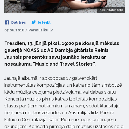
Publicitātes foto
Dalīties
Ieteikt
07.06.2018 / Parmuziku.lv
Trešdien, 13. jūnijā plkst. 19:00 peldošajā mākslas
galerijā NOASS uz AB Dambja ģitārists Reinis
Jaunais prezentēs savu jaunāko ierakstu ar
nosaukumu ''Music and Travel Stories''.
Jaunajā albumā ir apkopotas 17 galvenokārt
instrumentālas kompozīcijas, un katra no tām simbolizē
kādu mūziķa ceļojuma piedzīvojumu vai dabas skatu.
Koncertā mūziķis pirms katras izpildītās kompozīcijas
stāstīs par šiem notikumiem un ainām, vedot klausītāju
ceļojumā no Jaunzēlandes un Austrālijas līdz Pamira
kalniem Centrālāzijā, kā arī Rietumeiropas urbānajiem
džungļiem. Koncerta pirmajā daļā mūziķis uzstāsies solo,