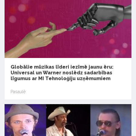
Globālie mūzikas līderi iezīmē jaunu ēru:
Universal un Warner noslēdz sadarbības
līgumus ar MI Tehnoloģiju uzņēmumiem
Pasaulē