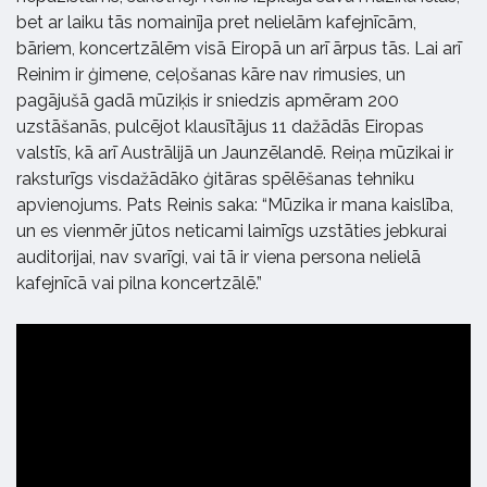
bet ar laiku tās nomainīja pret nelielām kafejnīcām,
bāriem, koncertzālēm visā Eiropā un arī ārpus tās. Lai arī
Reinim ir ģimene, ceļošanas kāre nav rimusies, un
pagājušā gadā mūziķis ir sniedzis apmēram 200
uzstāšanās, pulcējot klausītājus 11 dažādās Eiropas
valstīs, kā arī Austrālijā un Jaunzēlandē. Reiņa mūzikai ir
raksturīgs visdažādāko ģitāras spēlēšanas tehniku
apvienojums. Pats Reinis saka: “Mūzika ir mana kaislība,
un es vienmēr jūtos neticami laimīgs uzstāties jebkurai
auditorijai, nav svarīgi, vai tā ir viena persona nelielā
kafejnīcā vai pilna koncertzālē.”