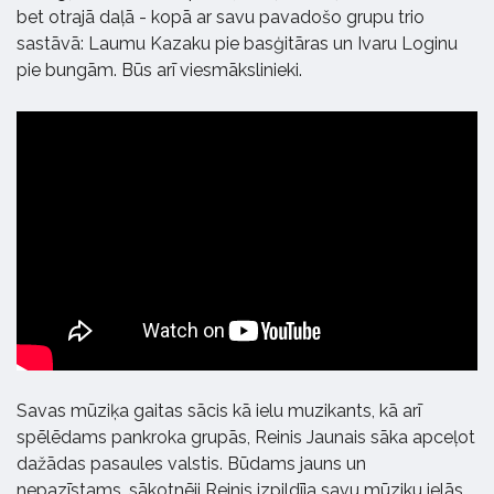
bet otrajā daļā - kopā ar savu pavadošo grupu trio
sastāvā: Laumu Kazaku pie basģitāras un Ivaru Loginu
pie bungām. Būs arī viesmākslinieki.
Savas mūziķa gaitas sācis kā ielu muzikants, kā arī
spēlēdams pankroka grupās, Reinis Jaunais sāka apceļot
dažādas pasaules valstis. Būdams jauns un
nepazīstams, sākotnēji Reinis izpildīja savu mūziku ielās,