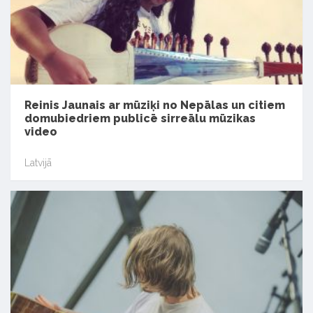
Reinis Jaunais ar mūziķi no Nepālas un citiem
domubiedriem publicē sirreālu mūzikas
video
Latvijā