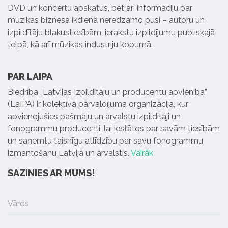
DVD un koncertu apskatus, bet arī informāciju par
mūzikas biznesa ikdienā neredzamo pusi – autoru un
izpildītāju blakustiesībām, ierakstu izpildījumu publiskajā
telpā, kā arī mūzikas industriju kopumā.
PAR LAIPA
Biedrība „Latvijas Izpildītāju un producentu apvienība”
(LaIPA) ir kolektīvā pārvaldījuma organizācija, kur
apvienojušies pašmāju un ārvalstu izpildītāji un
fonogrammu producenti, lai iestātos par savām tiesībām
un saņemtu taisnīgu atlīdzību par savu fonogrammu
izmantošanu Latvijā un ārvalstīs.
Vairāk
SAZINIES AR MUMS!
Vārds