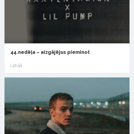
44.nedēļa – aizgājējus pieminot
Latvijā