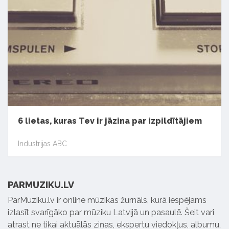
6 lietas, kuras Tev ir jāzina par izpildītājiem
Industrijas ABC
PARMUZIKU.LV
ParMuziku.lv ir online mūzikas žurnāls, kurā iespējams
izlasīt svarīgāko par mūziku Latvijā un pasaulē. Šeit vari
atrast ne tikai aktuālās ziņas, ekspertu viedokļus, albumu,