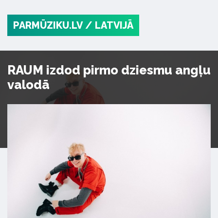
PARMŪZIKU.LV
/ LATVIJĀ
RAUM izdod pirmo dziesmu angļu
valodā