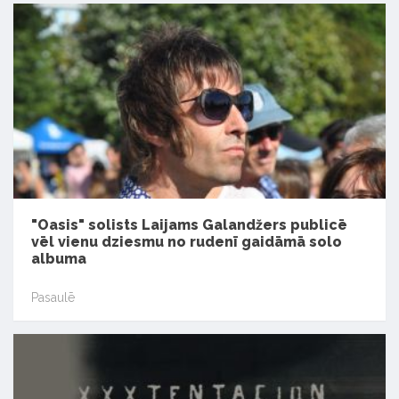
"Oasis" solists Laijams Galandžers publicē
vēl vienu dziesmu no rudenī gaidāmā solo
albuma
Pasaulē