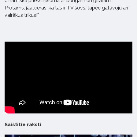
dinamiskā priekšnesumā ar bungām un ģitārām.
Protams, jāatceras, ka tas ir TV šovs, tāpēc gatavoju arī
vairākus trikus!”
Saistītie raksti