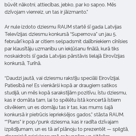
būvēt nākotni, attiecības, jebko, par ko sapņo. Mēs
dzīvojam vienreiz, un tas ir jāizmanto.”
Ar nule izdoto dziesmu RAUM startē šī gada Latvijas
Televīzijas dziesmu konkursā “Supernova” un jau 5.
februārī kopā ar citiem sešpadsmit dalībniekiem cīnīsies
par klausītāju uzmanību un iekļūšanu finālā, kurā tiks
noskaidrots šī gada Latvijas pārstāvis lielajā Eirovīzijas
konkursā, Turīnā.
“Daudzi jautā, vai dziesmu rakstīju speciāli Eirovīzijai.
Patiesībā ne! Es vienkārši kopā ar draugiem satikos
studijā, un mēs kopā sarakstījām pozitīvu, īstu dziesmu,
kas ir domāta tam, lai to spēlētu īstā koncertā īstiem
cilvēkiem, un es domāju tas ir tas, kas mums šajā
konkursā ir pietrūcis iepriekšējos gados,” stāsta RAUM.
“”Plans” ir pop/punk dziesma, kas ir radīta dzīvajam
izpildījumam, un es tā arī plānoju to prezentēt — spilgtā,