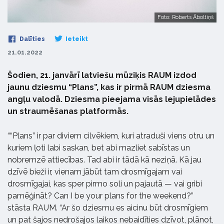
Foto: Roberts Āboltiņš
Dalīties
Ieteikt
21.01.2022
Šodien, 21. janvārī latviešu mūziķis RAUM izdod
jaunu dziesmu “Plans”, kas ir pirmā RAUM dziesma
angļu valodā. Dziesma pieejama visās lejupielādes
un straumēšanas platformās.
““Plans” ir par diviem cilvēkiem, kuri atraduši viens otru un
kuriem ļoti labi saskan, bet abi mazliet sabīstas un
nobremzē attiecības. Tad abi ir tādā kā neziņā. Kā jau
dzīvē bieži ir, vienam jābūt tam drosmīgajam vai
drosmīgajai, kas sper pirmo soli un pajautā — vai gribi
pamēģināt? Can I be your plans for the weekend?”
stāsta RAUM. “Ar šo dziesmu es aicinu būt drosmīgiem
un pat šajos nedrošajos laikos nebaidīties dzīvot, plānot,