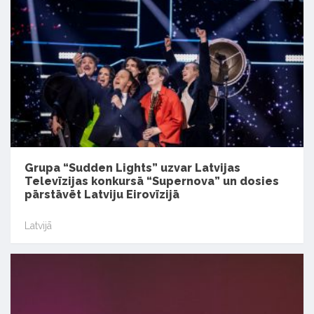
Grupa “Sudden Lights” uzvar Latvijas
Televīzijas konkursā “Supernova” un dosies
pārstāvēt Latviju Eirovīzijā
Latvijā