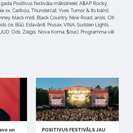
. gada Positivus festivāla mākslinieki: A$AP Rocky,
e xx, Caribou, Thundercat, Yves Tumor & Its band,
ey, black midi, Black Country, New Road, ansis, Citi
ands če, Būū, Edavārdi, Prusax, VIŅA, Sudden Lights,
MUUD, Ods, Zeļģis, Nova Koma, $ourJ. Programma vēl
avo un
POSITIVUS FESTIVĀLS JAU