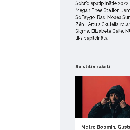
Šobrīd apstiprinātie 2022
Megan Thee Stallion, Jami
SoFaygo, Bas, Moses Sumn
Zēni, Arturs Skutelis, rol
Sigma, Elizabete Gaile, 
tiks papildināta.
Saistītie raksti
Metro Boomin, Gust