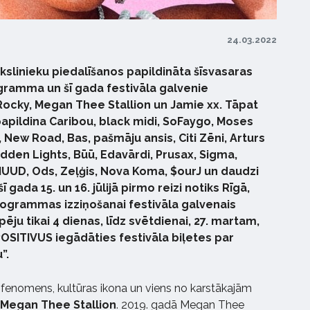
24.03.2022
kslinieku piedalīšanos papildināta šīsvasaras
ogramma un šī gada festivāla galvenie
ocky, Megan Thee Stallion un Jamie xx. Tāpat
pildina Caribou, black midi, SoFaygo, Moses
New Road, Bas, pašmāju ansis, Citi Zēni, Arturs
udden Lights, Būū, Edavārdi, Prusax, Sigma,
 MUUD, Ods, Zeļģis, Nova Koma, $ourJ un daudzi
šī gada 15. un 16. jūlijā pirmo reizi notiks Rīgā,
ogrammas izziņošanai festivāla galvenais
ēju tikai 4 dienas, līdz svētdienai, 27. martam,
SITIVUS iegādāties festivāla biļetes par
”.
 fenomens, kultūras ikona un viens no karstākajām
Megan Thee Stallion
. 2019. gadā Megan Thee