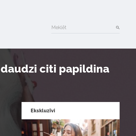
Meklēt
audzi citi papildina
Ekskluzīvi