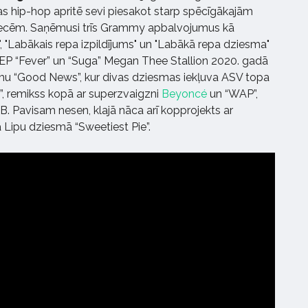
kas hip-hop apritē sevi piesakot starp spēcīgākajām
niecēm. Saņēmusi trīs Grammy apbalvojumus kā
, "Labākais repa izpildījums" un "Labākā repa dziesma"
 EP “Fever” un “Suga” Megan Thee Stallion 2020. gadā
mu “Good News”, kur divas dziesmas iekļuva ASV topa
”, remikss kopā ar superzvaigzni
Beyoncé
un “WAP”,
 B. Pavisam nesen, klajā nāca arī kopprojekts ar
Lipu dziesmā “Sweetiest Pie”.