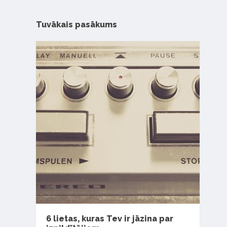
Tuvākais pasākums
6 lietas, kuras Tev ir jāzina par