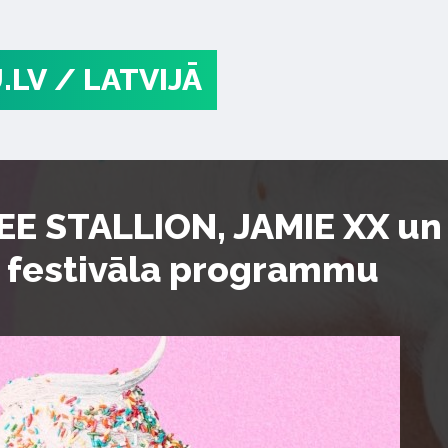
.LV
/ LATVIJĀ
 STALLION, JAMIE XX un d
 festivāla programmu