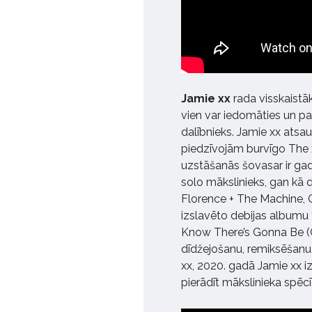
Jamie xx
rada visskaistā
vien var iedomāties un pa
dalībnieks. Jamie xx atsau
piedzīvojām burvīgo The x
uzstāšanās šovasar ir gad
solo mākslinieks, gan kā
Florence + The Machine, 
izslavēto debijas albumu “
Know There’s Gonna Be (G
dīdžejošanu, remiksēšanu
xx, 2020. gadā Jamie xx i
pierādīt mākslinieka spēc