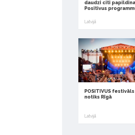
daudzi citi papildin
Positivus programm
Latvijā
POSITIVUS festivāl
notiks Rīgā
Latvijā