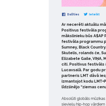
Dalīties
Ieteikt
Ar necerēti aktuālu mā
Positivus festivāla pr
mākslinieku būs A$AP R
festivāla programmu pa
Sumney, Black Country, 
Skutelis, rolands če, S
Elizabete Gaile, VIŅA,
citi. Positivus festivāls 
Lucavsalā. Par godu pr
partneris LMT dāvā iesp
izmantojot kodu LMT+PO
līdzšinējo “ziemas cenu
Absolūti globāls mūzikas
sieviešu hip-hop vārdiem