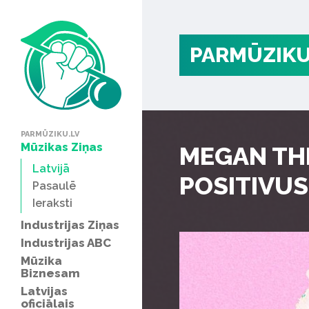
PARMŪZIKU
PARMŪZIKU.LV
Mūzikas Ziņas
MEGAN THEE
Latvijā
POSITIVUS
Pasaulē
Ieraksti
Industrijas Ziņas
Industrijas ABC
Mūzika
Biznesam
Latvijas
oficiālais