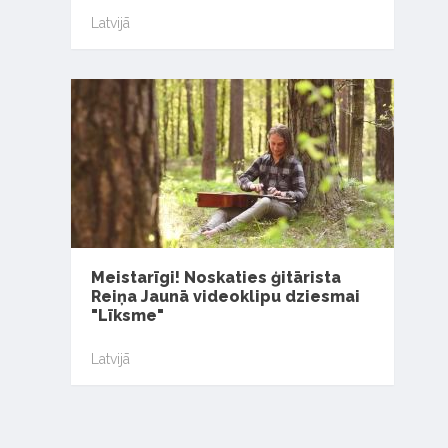
Latvijā
Meistarīgi! Noskaties ģitārista
Reiņa Jaunā videoklipu dziesmai
"Līksme"
Latvijā