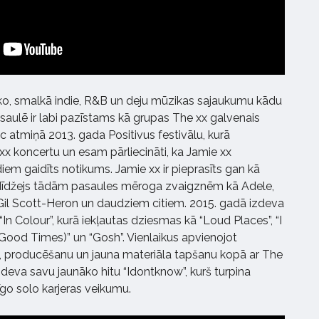
ko, smalkā indie, R&B un deju mūzikas sajaukumu kādu
saulē ir labi pazīstams kā grupas The xx galvenais
c atmiņā 2013. gada Positivus festivālu, kurā
x koncertu un esam pārliecināti, ka Jamie xx
iem gaidīts notikums. Jamie xx ir pieprasīts gan kā
 dīdžejs tādām pasaules mēroga zvaigznēm kā Adele,
Gil Scott-Heron un daudziem citiem. 2015. gadā izdeva
In Colour”, kurā iekļautas dziesmas kā “Loud Places”, “I
ood Times)” un “Gosh”. Vienlaikus apvienojot
, producēšanu un jauna materiāla tapšanu kopā ar The
zdeva savu jaunāko hitu “Idontknow”, kurš turpina
īgo solo karjeras veikumu.