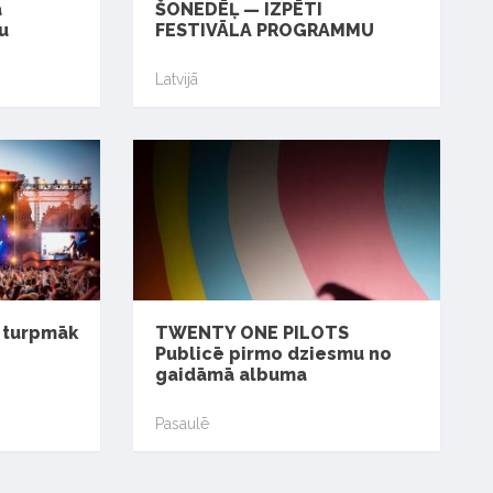
a
ŠONEDĒĻ — IZPĒTI
u
FESTIVĀLA PROGRAMMU
Latvijā
s turpmāk
TWENTY ONE PILOTS
Publicē pirmo dziesmu no
gaidāmā albuma
Pasaulē