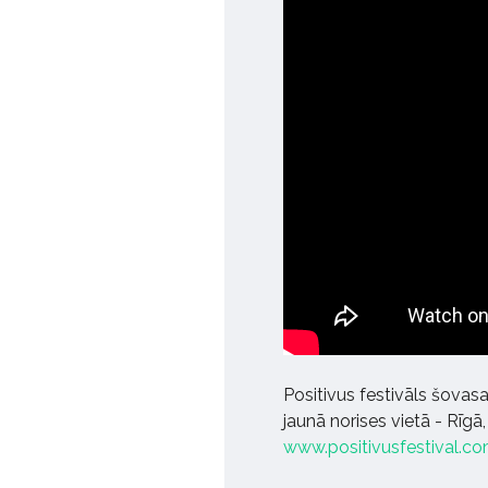
Positivus festivāls šovasar
jaunā norises vietā - Rīg
www.positivusfestival.c