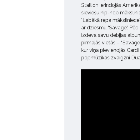
Stallion ierindojās Ameri
sieviešu hip-hop māksli
"Labākā repa māksliniece"
ar dziesmu "Savage". Pēc
izdeva savu debijas albu
pirmajās vietās – “Savage
kur viņa pievienojās Cardi
popmūzikas zvaigzni Dua 