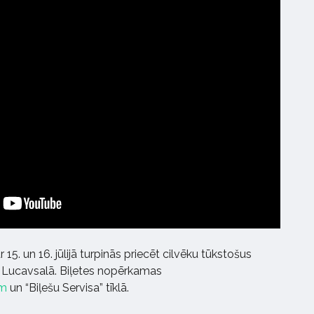
 15. un 16. jūlijā turpinās priecēt cilvēku tūkstošus
ā, Lucavsalā. Biļetes nopērkamas
om
un “Biļešu Servisa” tīklā.