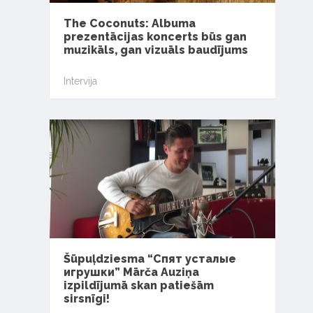
The Coconuts: Albuma
prezentācijas koncerts būs gan
muzikāls, gan vizuāls baudījums
Intervija
Šūpuļdziesma “Спят усталые
игрушки” Mārča Auziņa
izpildījumā skan patiešām
sirsnīgi!