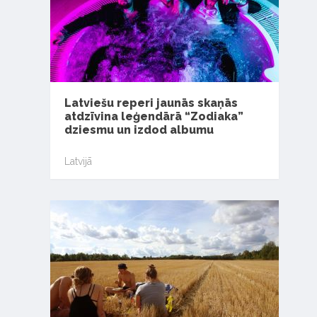
Latviešu reperi jaunās skaņās
atdzīvina leģendārā “Zodiaka”
dziesmu un izdod albumu
Latvijā