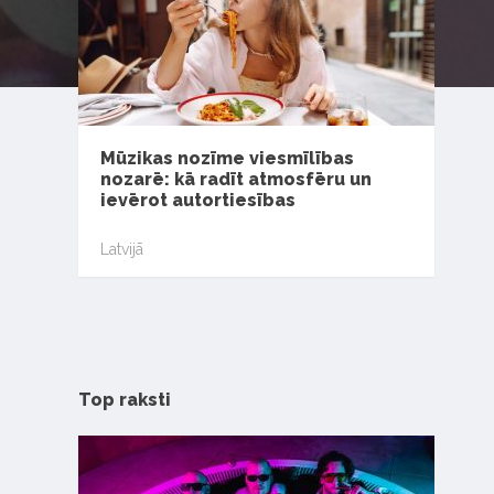
Mūzikas nozīme viesmīlības
nozarē: kā radīt atmosfēru un
ievērot autortiesības
Latvijā
Top raksti