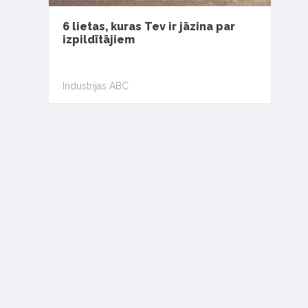
6 lietas, kuras Tev ir jāzina par
izpildītājiem
Industrijas ABC