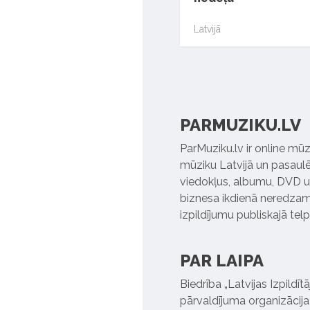
Latvijā
PARMUZIKU.LV
ParMuziku.lv ir online mūz
mūziku Latvijā un pasaulē. 
viedokļus, albumu, DVD un
biznesa ikdienā neredzamo
izpildījumu publiskajā tel
PAR LAIPA
Biedrība „Latvijas Izpildī
pārvaldījuma organizācija,