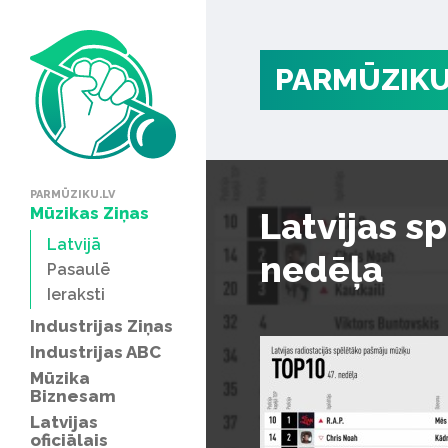
PARMŪZIKU
PARMŪZIKU.LV
Mūzikas Ziņas
Latvijas s
Latvijā
nedēļa
Pasaulē
Ieraksti
Industrijas Ziņas
Industrijas ABC
Mūzika
Biznesam
Latvijas
oficiālais