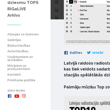
dziesmu TOPS
RIGaLIVE
Arhīvs
Atļaujas un licences
Galerijas
Blakustiesības
Autortiesības
Dalīties
Ieteikt
Uzņēmumiem un
iestādēm
Latvijā raidošo radios
Mūziķiem un
kas tiek veidots sadarb
producentiem
stacijās spēlētākās dz
Kontakti
Privātuma politika
Pašmāju mūziķu Top 10
SEKO MUMS