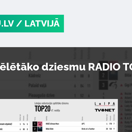
.LV
/ LATVIJĀ
pēlētāko dziesmu RADIO TO