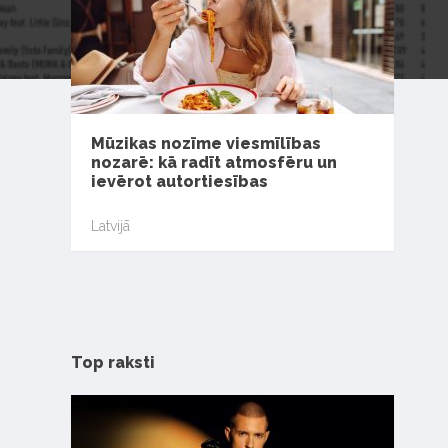
Mūzikas nozīme viesmīlības
nozarē: kā radīt atmosfēru un
ievērot autortiesības
Latvijā
Top raksti