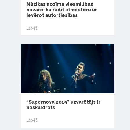
Mūzikas nozīme viesmīlības
nozarē: kā radīt atmosfēru un
ievērot autortiesības
Latvijā
“Supernova 2019” uzvarētājs ir
noskaidrots
Latvijā