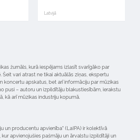
Latvijā
ikas žurnāls, kurā iespējams izlasīt svarīgāko par
Šeit vari atrast ne tikai aktuālās ziņas, ekspertu
 koncertu apskatus, bet arī informāciju par mūzikas
 pusi – autoru un izpildītāju blakustiesībām, ierakstu
pā, kā arī mūzikas industriju kopumā.
tāju un producentu apvienība” (LaIPA) ir kolektīvā
 kur apvienojušies pašmāju un ārvalstu izpildītāji un