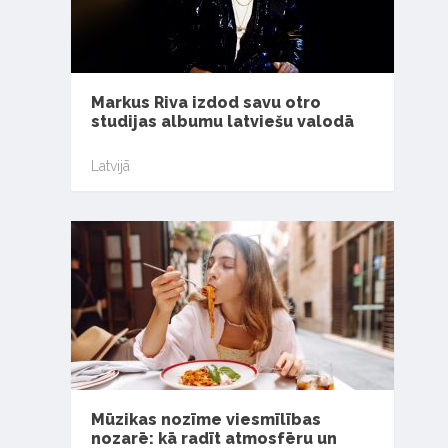
Markus Riva izdod savu otro
studijas albumu latviešu valodā
Latvijā
Mūzikas nozīme viesmīlības
nozarē: kā radīt atmosfēru un