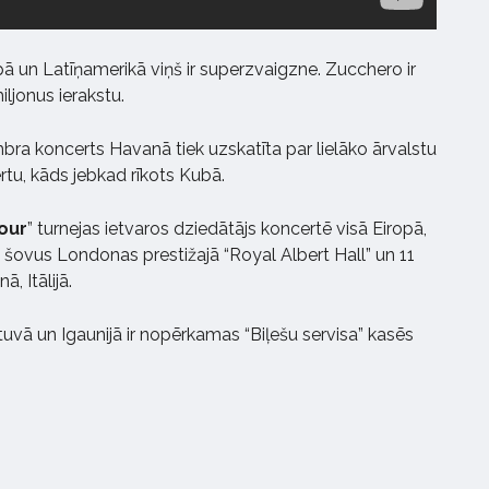
opā un Latīņamerikā viņš ir superzvaigzne. Zucchero ir
ljonus ierakstu.
ra koncerts Havanā tiek uzskatīta par lielāko ārvalstu
tu, kāds jebkad rīkots Kubā.
our
” turnejas ietvaros dziedātājs koncertē visā Eiropā,
s šovus Londonas prestižajā “Royal Albert Hall” un 11
, Itālijā.
tuvā un Igaunijā ir nopērkamas “Biļešu servisa” kasēs