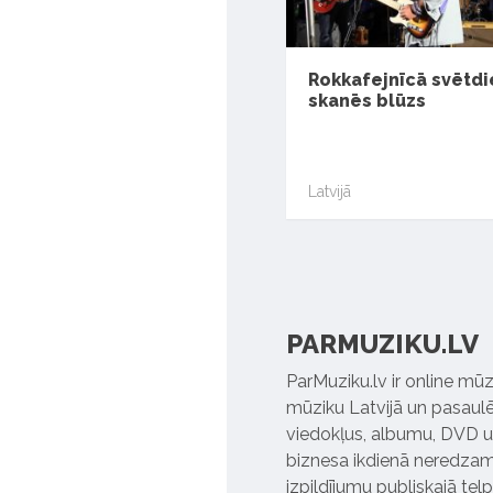
Rokkafejnīcā svētd
skanēs blūzs
Latvijā
PARMUZIKU.LV
ParMuziku.lv ir online mūz
mūziku Latvijā un pasaulē. 
viedokļus, albumu, DVD un
biznesa ikdienā neredzamo
izpildījumu publiskajā tel