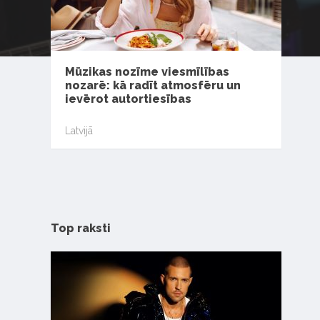
Mūzikas nozīme viesmīlības
nozarē: kā radīt atmosfēru un
ievērot autortiesības
Latvijā
Top raksti