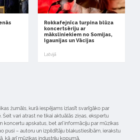
ienās
Rokkafejnīca turpina blūza
koncertsēriju ar
māksliniekiem no Somijas,
Igaunijas un Vācijas
Latvijā
ikas žurnāls, kurā iespējams izlasīt svarīgāko par
Šeit vari atrast ne tikai aktuālās ziņas, ekspertu
 koncertu apskatus, bet arī informāciju par mūzikas
 pusi – autoru un izpildītāju blakustiesībām, ierakstu
pā, kā arī mūzikas industriju kopumā.