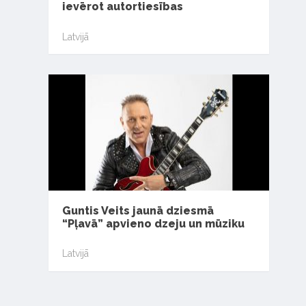
ievērot autortiesības
Latvijā
Guntis Veits jaunā dziesmā
“Pļavā” apvieno dzeju un mūziku
Latvijā