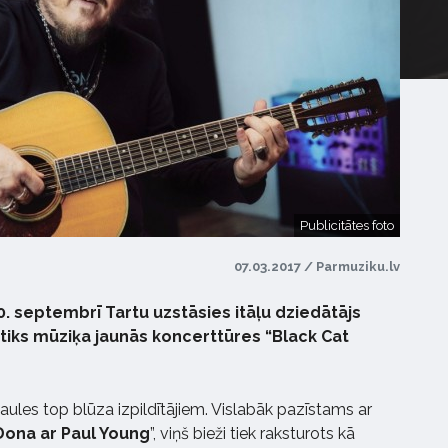
Publicitātes foto
07.03.2017 / Parmuziku.lv
0. septembrī Tartu uzstāsies itāļu dziedātājs
iks mūziķa jaunās koncerttūres “Black Cat
aules top blūza izpildītājiem. Vislabāk pazīstams ar
Dona ar Paul Young
”, viņš bieži tiek raksturots kā