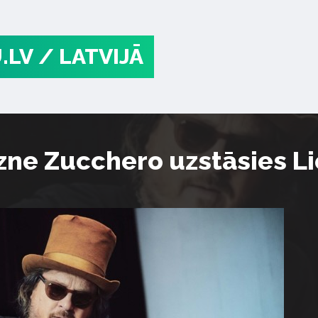
.LV
/ LATVIJĀ
gzne Zucchero uzstāsies Li