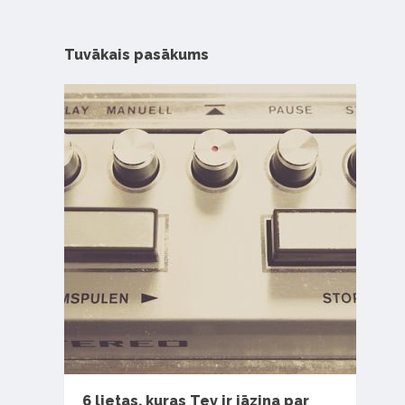
Tuvākais pasākums
6 lietas, kuras Tev ir jāzina par