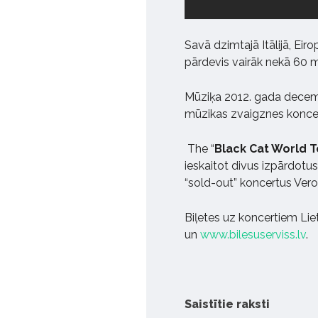
Savā dzimtajā Itālijā, Eir
pārdevis vairāk nekā 60 mi
Mūziķa 2012. gada decemb
mūzikas zvaigznes koncer
The “
Black Cat World T
ieskaitot divus izpārdotu
“sold-out” koncertus Veronā
Biļetes uz koncertiem Lie
un
www.bilesuserviss.lv
.
Saistītie raksti