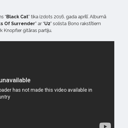
s “
Black Cat
” tika izdots 2016. gada aprīlī. Albumā
ts Of Surrender
” ar “
U2
” solista Bono rakstītiem
Knopfler ģitāras partiju.