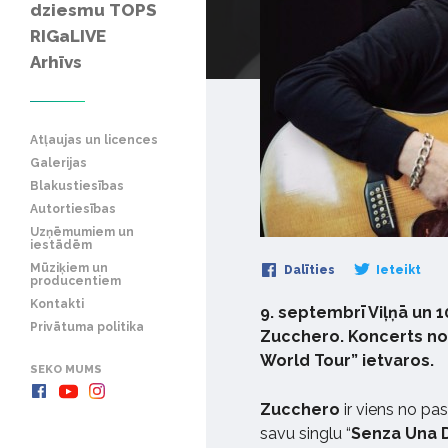
dziesmu TOPS
RIGaLIVE
Arhīvs
Atļaujas un licences
Galerijas
Blakustiesības
Autortiesības
Uzņēmumiem un
iestādēm
Mūziķiem un
Dalīties
Ieteikt
producentiem
Kontakti
9. septembrī Viļņā un 1
Privātuma politika
Zucchero. Koncerts not
World Tour” ietvaros.
SEKO MUMS
Zucchero
ir viens no pas
savu singlu “
Senza Una 