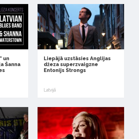
” un
Liepājā uzstāsies Anglijas
ja Šanna
džeza superzvaigzne
es
Entonijs Strongs
Latvijā