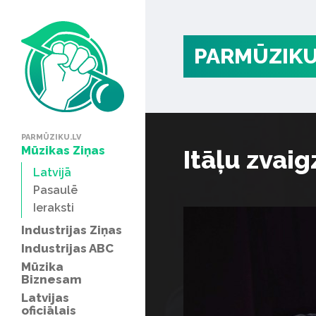
PARMŪZIKU
PARMŪZIKU.LV
Mūzikas Ziņas
Itāļu zvai
Latvijā
Pasaulē
Ieraksti
Industrijas Ziņas
Industrijas ABC
Mūzika
Biznesam
Latvijas
oficiālais