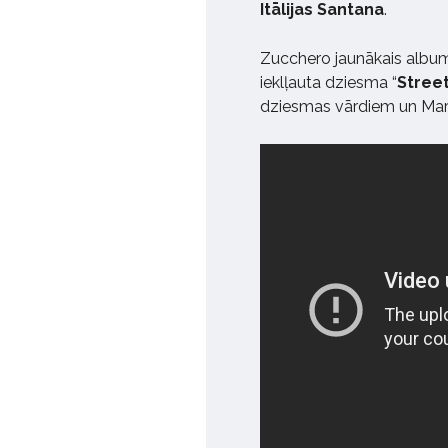
Itālijas Santana
.
Zucchero jaunākais album
ieklļauta dziesma “
Stree
dziesmas vārdiem un Mark 