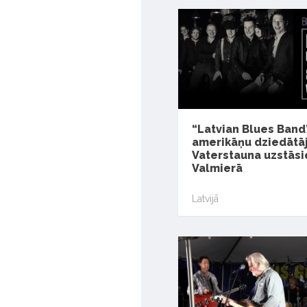
“Latvian Blues Band
amerikāņu dziedātā
Vaterstauna uzstāsi
Valmierā
Latvijā