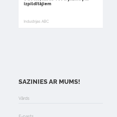
izpildītājiem
Industrijas ABC
SAZINIES AR MUMS!
Vārds
E-pasts