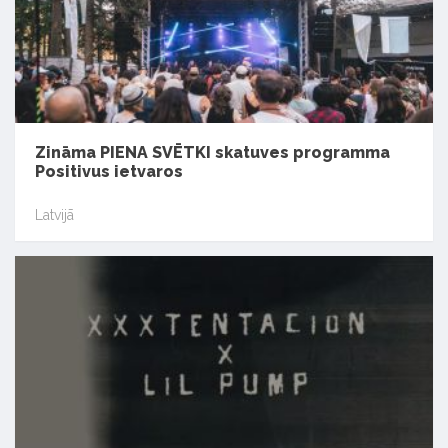
Zināma PIENA SVĒTKI skatuves programma
Positivus ietvaros
Latvijā