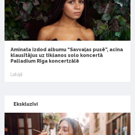
Aminata izdod albumu “Savvaļas pusē”, acina
klausītājus uz tikšanos solo koncertā
Palladium Rīga koncertzālē
Latvijā
Ekskluzīvi