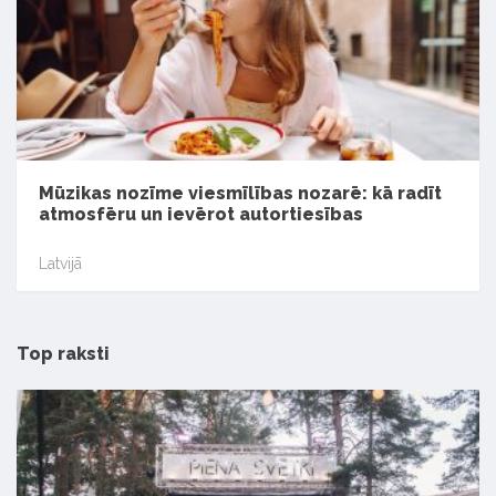
Mūzikas nozīme viesmīlības nozarē: kā radīt
atmosfēru un ievērot autortiesības
Latvijā
Top raksti