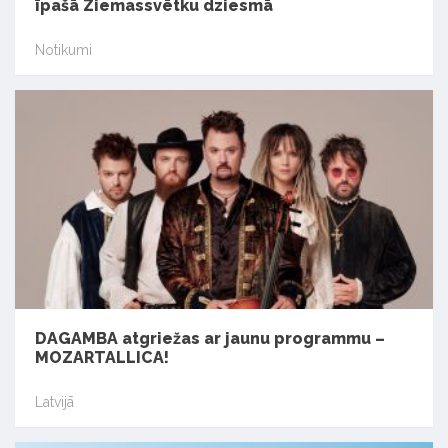
īpašā Ziemassvētku dziesmā
Notikumi
DAGAMBA atgriežas ar jaunu programmu –
MOZARTALLICA!
Latvijā