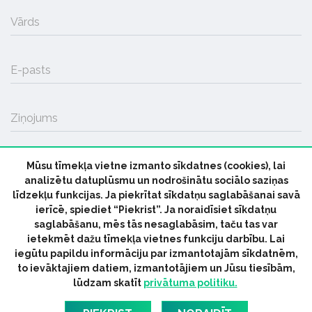
Vārds
E-pasts
Ziņojums
Mūsu tīmekļa vietne izmanto sīkdatnes (cookies), lai
SŪTĪT
analizētu datuplūsmu un nodrošinātu sociālo saziņas
līdzekļu funkcijas. Ja piekrītat sīkdatņu saglabāšanai savā
ierīcē, spiediet “Piekrist”. Ja noraidīsiet sīkdatņu
saglabāšanu, mēs tās nesaglabāsim, taču tas var
ietekmēt dažu tīmekļa vietnes funkciju darbību. Lai
iegūtu papildu informāciju par izmantotajām sīkdatnēm,
© 2026 parmuziku.lv, visas tiesības paturētas
to ievāktajiem datiem, izmantotājiem un Jūsu tiesībām,
lūdzam skatīt
privātuma politiku.
RSS:
ParMuziku.lv
Mūzikas Ziņas
Industrijas Ziņas
Industrijas ABC
Mūzika Biznesam
Latvijas oficiālais