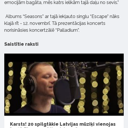
emocijām bagāta, mēs katrs ielikām tajā daļu no sevis.”
Albums “Seasons” ar tajā iekļauto singlu “Escape” nāks
klajā rīt - 12. novembrī. Tā prezentācijas koncerts
norisināsies koncertzālē “Palladium”.
Saistītie raksti
Karsts! 20 spilgtākie Latvijas mūziķi vienojas