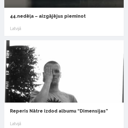
44.nedēļa – aizgājējus pieminot
Latvijā
Reperis Nātre izdod albumu “Dimensijas”
Latvijā