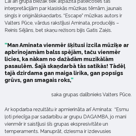
Lai arī grupa biežāk tiek atpazīta pateicoties tās
interpretācijām par klasiskās mūzikas tēmām, jaunais
singls ir oriģinālskaņdarbs. “Escape” mūzikas autors ir
Valters Pūce, vārdus rakstījusi Aminata, producējis –
Reinis Sējāns, bet skaņu režisors bijis Gatis Zaķis.
Man Aminata vienmēr šķitusi izcila mūziķe ar
apbrīnojamām balss spējām, taču vienmēr
licies, ka nākam no dažādām muzikālām
pasaulēm. Šajā skaņdarbā tās satikās! Tādēļ
tajā dzirdama gan maiga lirika, gan popsīgs
grūvs, gan smagais roks,
saka grupas dalībnieks Valters Pūce.
Ar kopdarba rezultātu ir apmierināta arī Aminata: “Esmu
ļoti priecīga par sadarbību ar grupu DAGAMBA, jo mani
vienmēr ir saistījusi šīs grupas ekspresivitāte un
temperaments. Manuprāt, dziesma ir izdevusies