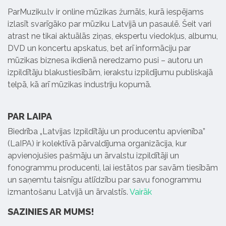
ParMuziku.lv ir online mūzikas žurnāls, kurā iespējams
izlasīt svarīgāko par mūziku Latvijā un pasaulē. Šeit vari
atrast ne tikai aktuālās ziņas, ekspertu viedokļus, albumu,
DVD un koncertu apskatus, bet arī informāciju par
mūzikas biznesa ikdienā neredzamo pusi – autoru un
izpildītāju blakustiesībām, ierakstu izpildījumu publiskajā
telpā, kā arī mūzikas industriju kopumā.
PAR LAIPA
Biedrība „Latvijas Izpildītāju un producentu apvienība”
(LaIPA) ir kolektīvā pārvaldījuma organizācija, kur
apvienojušies pašmāju un ārvalstu izpildītāji un
fonogrammu producenti, lai iestātos par savām tiesībām
un saņemtu taisnīgu atlīdzību par savu fonogrammu
izmantošanu Latvijā un ārvalstīs.
Vairāk
SAZINIES AR MUMS!