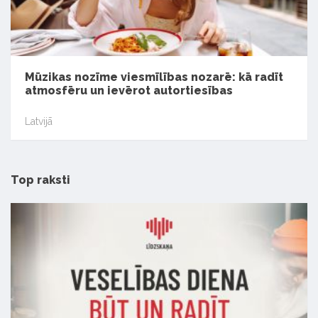
Mūzikas nozīme viesmīlības nozarē: kā radīt
atmosfēru un ievērot autortiesības
Latvijā
Top raksti