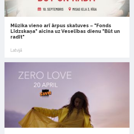
Mūzika vieno arī ārpus skatuves – "Fonds
Līdzskaņa" aicina uz Veselības dienu "Būt un
radīt"
Latvijā