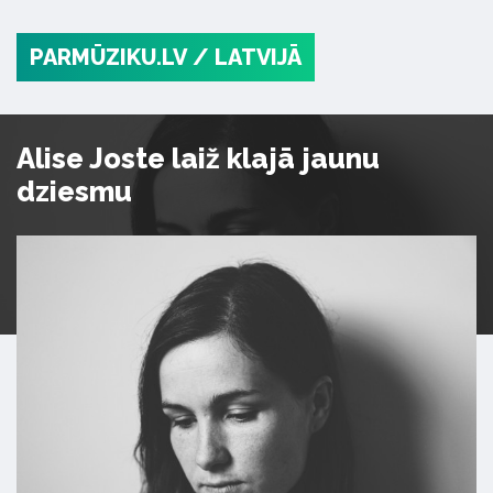
PARMŪZIKU.LV
/ LATVIJĀ
Alise Joste laiž klajā jaunu
dziesmu