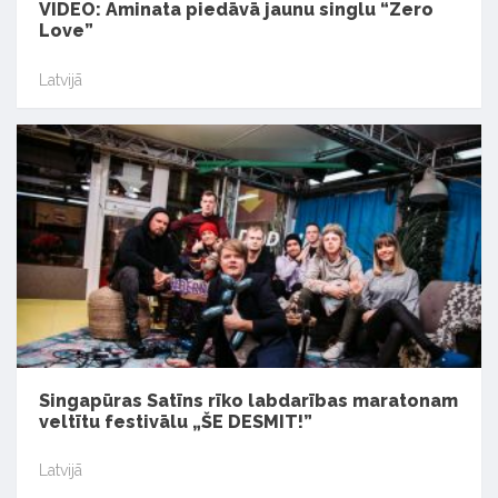
VIDEO: Aminata piedāvā jaunu singlu “Zero
Love”
Latvijā
Singapūras Satīns rīko labdarības maratonam
veltītu festivālu „ŠE DESMIT!”
Latvijā