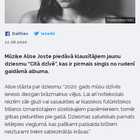
Publicitātes foto
Dalīties
Ieteikt
12.06.2020
Mūziķe Alise Joste piedāvā klausītājiem jaunu
dziesmu “Citā dzīvē”, kas ir pirmais singls no rudenī
gaidāmā albuma.
Alise stāsta par dziesmu: “2020. gads mūsu dzīvēs
ienesis diezgan brāzmainus vējus. Lai arī notiekošais
reizēm sāk gluži vai sasaukties ar klasiskos futūristiskos
trilleros izmantotajiem sižetiskajiem paņēmieniem, tomēr
gribas pieturēties pie gaišā. Dziesmas saturiskais pamats
ietērpies vieglumā, kas patīkami pašķaida brīžiem
neizturami trekni sabiezinātās krāsas.”