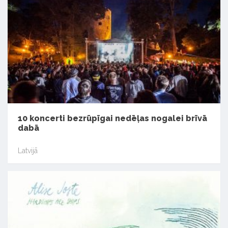
10 koncerti bezrūpīgai nedēļas nogalei brīvā
dabā
Latvijā