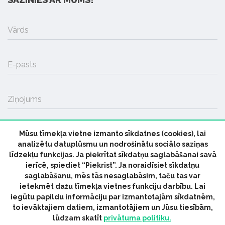
Vārds
E-pasts
Ziņojums
Mūsu tīmekļa vietne izmanto sīkdatnes (cookies), lai
SŪTĪT
analizētu datuplūsmu un nodrošinātu sociālo saziņas
līdzekļu funkcijas. Ja piekrītat sīkdatņu saglabāšanai savā
ierīcē, spiediet “Piekrist”. Ja noraidīsiet sīkdatņu
saglabāšanu, mēs tās nesaglabāsim, taču tas var
ietekmēt dažu tīmekļa vietnes funkciju darbību. Lai
iegūtu papildu informāciju par izmantotajām sīkdatnēm,
© 2026 parmuziku.lv, visas tiesības paturētas
to ievāktajiem datiem, izmantotājiem un Jūsu tiesībām,
lūdzam skatīt
privātuma politiku.
RSS:
ParMuziku.lv
Mūzikas Ziņas
Industrijas Ziņas