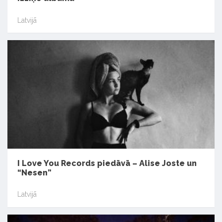
Latvijā
I Love You Records piedāvā – Alise Joste un
“Nesen”
Latvijā