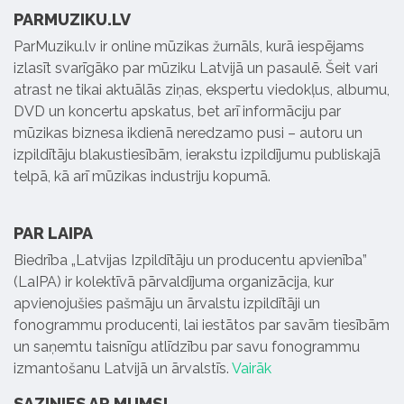
PARMUZIKU.LV
ParMuziku.lv ir online mūzikas žurnāls, kurā iespējams
izlasīt svarīgāko par mūziku Latvijā un pasaulē. Šeit vari
atrast ne tikai aktuālās ziņas, ekspertu viedokļus, albumu,
DVD un koncertu apskatus, bet arī informāciju par
mūzikas biznesa ikdienā neredzamo pusi – autoru un
izpildītāju blakustiesībām, ierakstu izpildījumu publiskajā
telpā, kā arī mūzikas industriju kopumā.
PAR LAIPA
Biedrība „Latvijas Izpildītāju un producentu apvienība”
(LaIPA) ir kolektīvā pārvaldījuma organizācija, kur
apvienojušies pašmāju un ārvalstu izpildītāji un
fonogrammu producenti, lai iestātos par savām tiesībām
un saņemtu taisnīgu atlīdzību par savu fonogrammu
izmantošanu Latvijā un ārvalstīs.
Vairāk
SAZINIES AR MUMS!