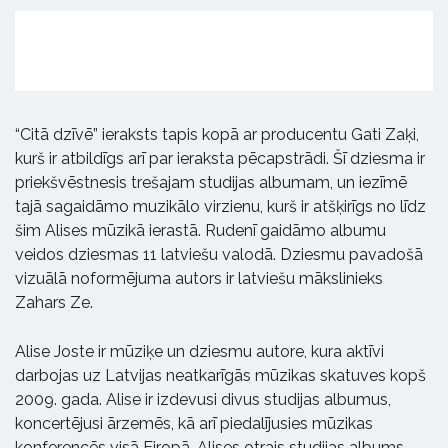
“Citā dzīvē” ieraksts tapis kopā ar producentu Gati Zaķi,
kurš ir atbildīgs arī par ieraksta pēcapstrādi. Šī dziesma ir
priekšvēstnesis trešajam studijas albumam, un iezīmē
tajā sagaidāmo muzikālo virzienu, kurš ir atšķirīgs no līdz
šim Alises mūzikā ierastā. Rudenī gaidāmo albumu
veidos dziesmas 11 latviešu valodā. Dziesmu pavadošā
vizuālā noformējuma autors ir latviešu mākslinieks
Zahars Ze.
Alise Joste ir mūziķe un dziesmu autore, kura aktīvi
darbojas uz Latvijas neatkarīgās mūzikas skatuves kopš
2009. gada. Alise ir izdevusi divus studijas albumus,
koncertējusi ārzemēs, kā arī piedalījusies mūzikas
konferencēs visā Eiropā. Alises otrais studijas albums