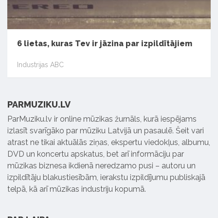
6 lietas, kuras Tev ir jāzina par izpildītājiem
Industrijas ABC
PARMUZIKU.LV
ParMuziku.lv ir online mūzikas žurnāls, kurā iespējams
izlasīt svarīgāko par mūziku Latvijā un pasaulē. Šeit vari
atrast ne tikai aktuālās ziņas, ekspertu viedokļus, albumu,
DVD un koncertu apskatus, bet arī informāciju par
mūzikas biznesa ikdienā neredzamo pusi – autoru un
izpildītāju blakustiesībām, ierakstu izpildījumu publiskajā
telpā, kā arī mūzikas industriju kopumā.