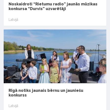
Noskaidroti “Rietumu radio” jaunās mūzikas
konkursa “Durvis” uzvarētāji
Latvijā
Rīgā notiks jaunais bērnu un jauniešu
konkurss
Latvijā