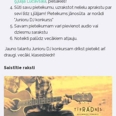
9.jūlijā Lucavsalā
, piesakies!
Sūti savu pieteikumu, uzrakstot nelielu aprakstu par
sevi līdz 1.jūlijam! Pieteikums jānosūta
ar norādi
"Junioru DJ konkurss"
Savam pieteikumam vari pievienot audio vai
dziesmu sarakstu
Noteikti palūdz vecākiem atļauju.
Jauno talantu Junioru DJ konkursam drīkst pieteikt arī
draugi, vecāki, klasesbiedri!
Saistītie raksti