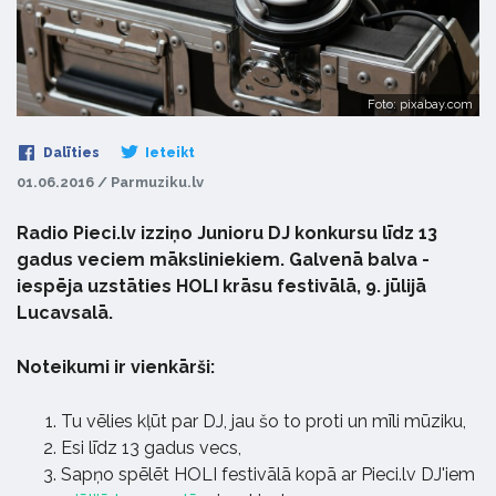
Foto: pixabay.com
Dalīties
Ieteikt
01.06.2016 / Parmuziku.lv
Radio Pieci.lv izziņo Junioru DJ konkursu līdz 13
gadus veciem māksliniekiem. Galvenā balva -
iespēja uzstāties HOLI krāsu festivālā, 9. jūlijā
Lucavsalā.
Noteikumi ir vienkārši:
Tu vēlies kļūt par DJ, jau šo to proti un mīli mūziku,
Esi līdz 13 gadus vecs,
Sapņo spēlēt HOLI festivālā kopā ar Pieci.lv DJ'iem