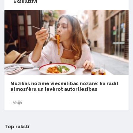
Ekskluzīvi
Mūzikas nozīme viesmīlības nozarē: kā radīt
atmosfēru un ievērot autortiesības
Latvijā
Top raksti