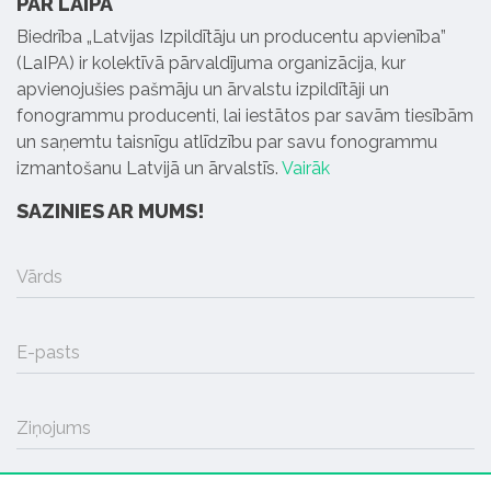
PAR LAIPA
Biedrība „Latvijas Izpildītāju un producentu apvienība”
(LaIPA) ir kolektīvā pārvaldījuma organizācija, kur
apvienojušies pašmāju un ārvalstu izpildītāji un
fonogrammu producenti, lai iestātos par savām tiesībām
un saņemtu taisnīgu atlīdzību par savu fonogrammu
izmantošanu Latvijā un ārvalstīs.
Vairāk
SAZINIES AR MUMS!
Vārds
E-pasts
Ziņojums