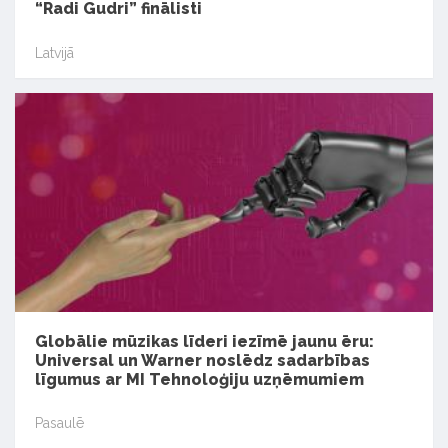
“Radi Gudri” finālisti
Latvijā
Globālie mūzikas līderi iezīmē jaunu ēru:
Universal un Warner noslēdz sadarbības
līgumus ar MI Tehnoloģiju uzņēmumiem
Pasaulē