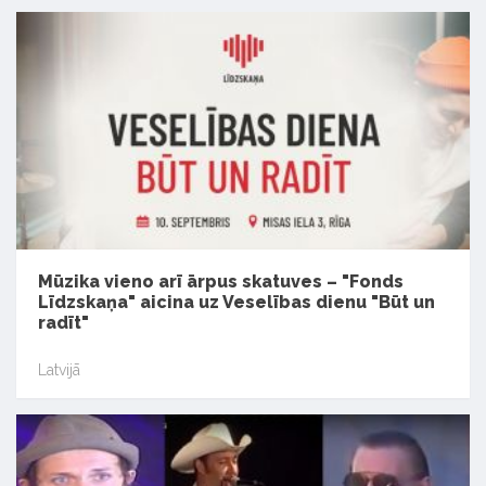
Mūzika vieno arī ārpus skatuves – "Fonds
Līdzskaņa" aicina uz Veselības dienu "Būt un
radīt"
Latvijā