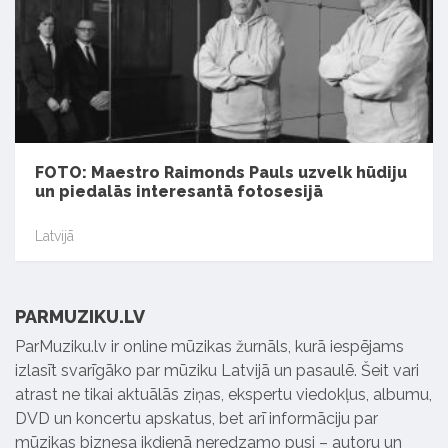
FOTO: Maestro Raimonds Pauls uzvelk hūdiju
un piedalās interesantā fotosesijā
Latvijā
PARMUZIKU.LV
ParMuziku.lv ir online mūzikas žurnāls, kurā iespējams
izlasīt svarīgāko par mūziku Latvijā un pasaulē. Šeit vari
atrast ne tikai aktuālās ziņas, ekspertu viedokļus, albumu,
DVD un koncertu apskatus, bet arī informāciju par
mūzikas biznesa ikdienā neredzamo pusi – autoru un