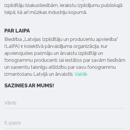
izpildītāju blakustiesībām, ierakstu izpildījumu publiskajā
telpā, kā arī mūzikas industriju kopumā.
PAR LAIPA
Biedrība „Latvijas Izpildītāju un producentu apvienība”
(LaIPA) ir kolektīvā pārvaldījuma organizācija, kur
apvienojušies pašmāju un ārvalstu izpildītāji un
fonogrammu producenti, lai iestātos par savām tiesībām
un saņemtu taisnīgu atlīdzību par savu fonogrammu
izmantošanu Latvijā un ārvalstīs.
Vairāk
SAZINIES AR MUMS!
Vārds
E-pasts