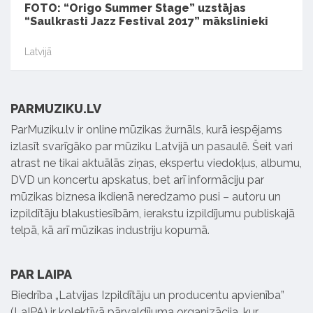
FOTO: “Origo Summer Stage” uzstājas
“Saulkrasti Jazz Festival 2017” mākslinieki
Latvijā
PARMUZIKU.LV
ParMuziku.lv ir online mūzikas žurnāls, kurā iespējams
izlasīt svarīgāko par mūziku Latvijā un pasaulē. Šeit vari
atrast ne tikai aktuālās ziņas, ekspertu viedokļus, albumu,
DVD un koncertu apskatus, bet arī informāciju par
mūzikas biznesa ikdienā neredzamo pusi – autoru un
izpildītāju blakustiesībām, ierakstu izpildījumu publiskajā
telpā, kā arī mūzikas industriju kopumā.
PAR LAIPA
Biedrība „Latvijas Izpildītāju un producentu apvienība”
(LaIPA) ir kolektīvā pārvaldījuma organizācija, kur