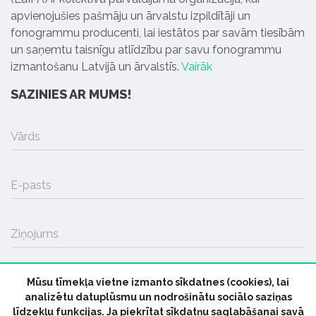
apvienojušies pašmāju un ārvalstu izpildītāji un
fonogrammu producenti, lai iestātos par savām tiesībām
un saņemtu taisnīgu atlīdzību par savu fonogrammu
izmantošanu Latvijā un ārvalstīs.
Vairāk
SAZINIES AR MUMS!
Vārds
E-pasts
Ziņojums
Mūsu tīmekļa vietne izmanto sīkdatnes (cookies), lai
SŪTĪT
analizētu datuplūsmu un nodrošinātu sociālo saziņas
līdzekļu funkcijas. Ja piekrītat sīkdatņu saglabāšanai savā