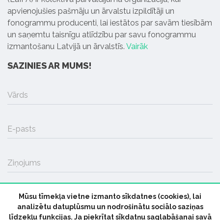
apvienojušies pašmāju un ārvalstu izpildītāji un
fonogrammu producenti, lai iestātos par savām tiesībām
un saņemtu taisnīgu atlīdzību par savu fonogrammu
izmantošanu Latvijā un ārvalstīs.
Vairāk
SAZINIES AR MUMS!
Vārds
E-pasts
Ziņojums
Mūsu tīmekļa vietne izmanto sīkdatnes (cookies), lai
SŪTĪT
analizētu datuplūsmu un nodrošinātu sociālo saziņas
līdzekļu funkcijas. Ja piekrītat sīkdatņu saglabāšanai savā