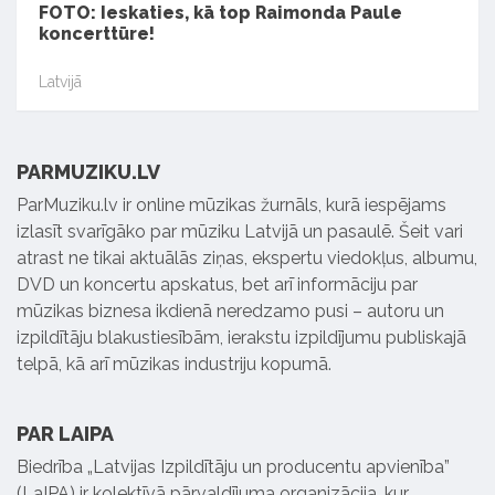
FOTO: Ieskaties, kā top Raimonda Paule
koncerttūre!
Latvijā
PARMUZIKU.LV
ParMuziku.lv ir online mūzikas žurnāls, kurā iespējams
izlasīt svarīgāko par mūziku Latvijā un pasaulē. Šeit vari
atrast ne tikai aktuālās ziņas, ekspertu viedokļus, albumu,
DVD un koncertu apskatus, bet arī informāciju par
mūzikas biznesa ikdienā neredzamo pusi – autoru un
izpildītāju blakustiesībām, ierakstu izpildījumu publiskajā
telpā, kā arī mūzikas industriju kopumā.
PAR LAIPA
Biedrība „Latvijas Izpildītāju un producentu apvienība”
(LaIPA) ir kolektīvā pārvaldījuma organizācija, kur