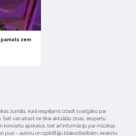
ir pamats zem
ikas žurnāls, kurā iespējams izlasīt svarīgāko par
Šeit vari atrast ne tikai aktuālās ziņas, ekspertu
 koncertu apskatus, bet arī informāciju par mūzikas
 pusi – autoru un izpildītāju blakustiesībām, ierakstu