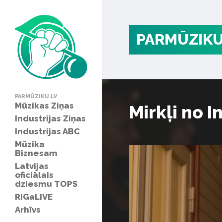
PARMŪZIKU
PARMŪZIKU.LV
Mūzikas Ziņas
Mirkļi no 
Industrijas Ziņas
Industrijas ABC
Mūzika
Biznesam
Latvijas
oficiālais
dziesmu TOPS
RIGaLIVE
Arhīvs