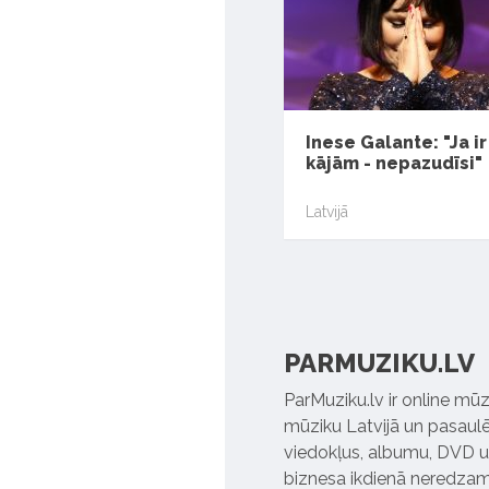
Inese Galante: "Ja 
kājām - nepazudīsi"
Latvijā
PARMUZIKU.LV
ParMuziku.lv ir online mūz
mūziku Latvijā un pasaulē. 
viedokļus, albumu, DVD un
biznesa ikdienā neredzamo