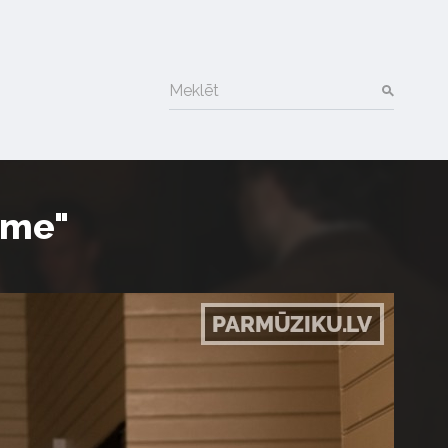
Meklēt
ime"