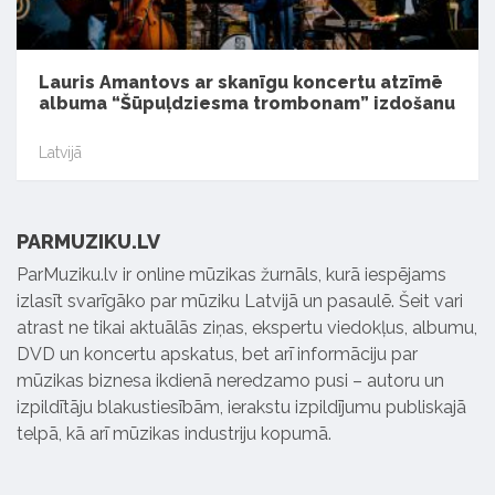
Lauris Amantovs ar skanīgu koncertu atzīmē
albuma “Šūpuļdziesma trombonam” izdošanu
Latvijā
PARMUZIKU.LV
ParMuziku.lv ir online mūzikas žurnāls, kurā iespējams
izlasīt svarīgāko par mūziku Latvijā un pasaulē. Šeit vari
atrast ne tikai aktuālās ziņas, ekspertu viedokļus, albumu,
DVD un koncertu apskatus, bet arī informāciju par
mūzikas biznesa ikdienā neredzamo pusi – autoru un
izpildītāju blakustiesībām, ierakstu izpildījumu publiskajā
telpā, kā arī mūzikas industriju kopumā.