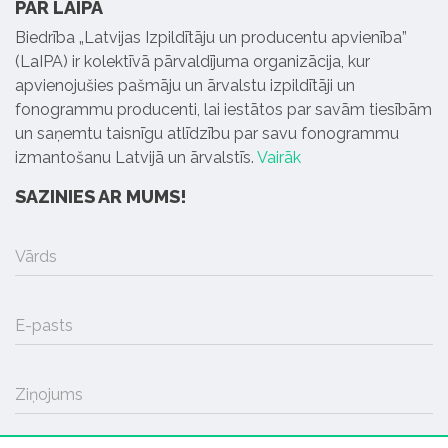
PAR LAIPA
Biedrība „Latvijas Izpildītāju un producentu apvienība”
(LaIPA) ir kolektīvā pārvaldījuma organizācija, kur
apvienojušies pašmāju un ārvalstu izpildītāji un
fonogrammu producenti, lai iestātos par savām tiesībām
un saņemtu taisnīgu atlīdzību par savu fonogrammu
izmantošanu Latvijā un ārvalstīs.
Vairāk
SAZINIES AR MUMS!
Vārds
E-pasts
Ziņojums