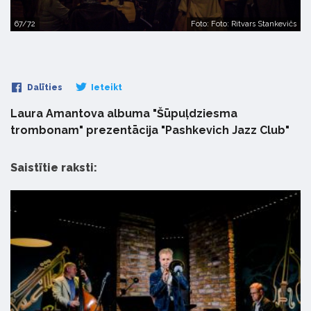
67/72
Foto: Foto: Ritvars Stankevičs
Dalīties
Ieteikt
Laura Amantova albuma "Šūpuļdziesma
trombonam" prezentācija "Pashkevich Jazz Club"
Saistītie raksti: