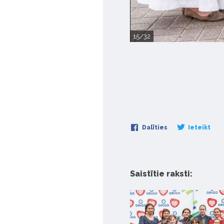
15/32
Dalīties
Ieteikt
Saistītie raksti: