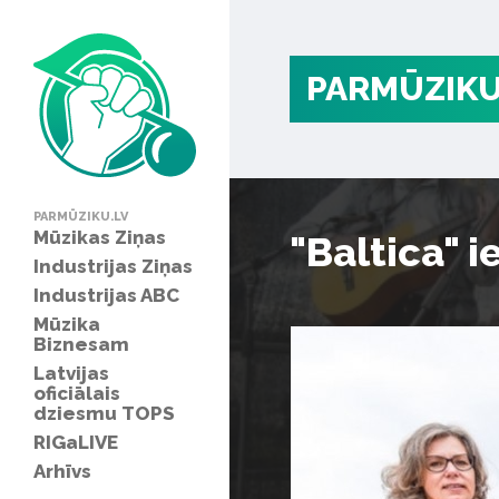
PARMŪZIKU
PARMŪZIKU.LV
Mūzikas Ziņas
"Baltica" 
Industrijas Ziņas
Industrijas ABC
Mūzika
Biznesam
Latvijas
oficiālais
dziesmu TOPS
RIGaLIVE
Arhīvs