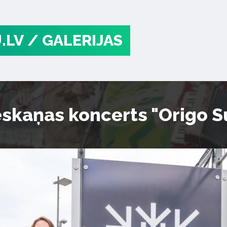
.LV
/ GALERIJAS
ieskaņas koncerts "Origo