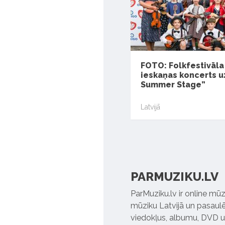
FOTO: Folkfestivāla
ieskaņas koncerts u
Summer Stage”
Latvijā
PARMUZIKU.LV
ParMuziku.lv ir online mūz
mūziku Latvijā un pasaulē. 
viedokļus, albumu, DVD un