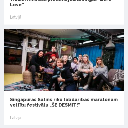
Love”
Latvijā
Singapūras Satīns rīko labdarības maratonam
veltītu festivālu „ŠE DESMIT!”
Latvijā