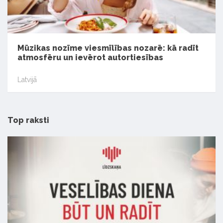
Mūzikas nozīme viesmīlības nozarē: kā radīt
atmosfēru un ievērot autortiesības
Latvijā
Top raksti