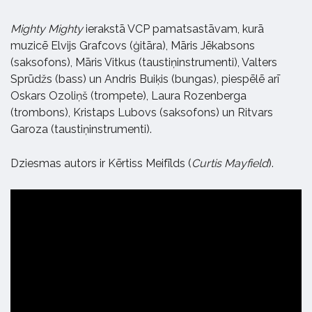
Mighty Mighty
ierakstā VCP pamatsastāvam, kurā
muzicē Elvijs Grafcovs (ģitāra), Māris Jēkabsons
(saksofons), Māris Vitkus (taustiņinstrumenti), Valters
Sprūdžs (bass) un Andris Buiķis (bungas), piespēlē arī
Oskars Ozoliņš (trompete), Laura Rozenberga
(trombons), Kristaps Lubovs (saksofons) un Ritvars
Garoza (taustiņinstrumenti).
Dziesmas autors ir Kērtiss Meifīlds (
Curtis
Mayfield
).