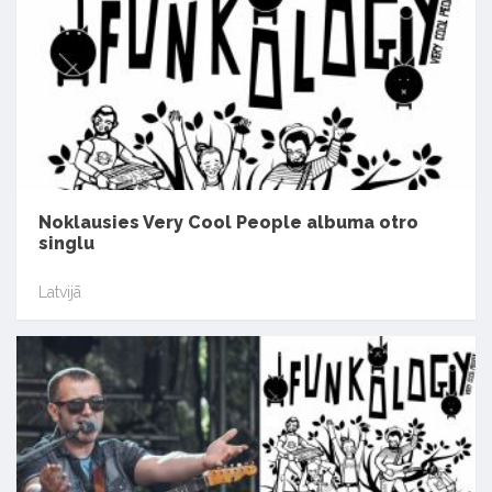
Noklausies Very Cool People albuma otro
singlu
Latvijā