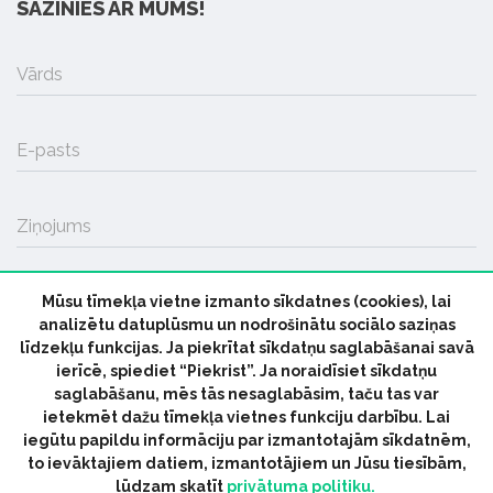
SAZINIES AR MUMS!
Vārds
E-pasts
Ziņojums
Mūsu tīmekļa vietne izmanto sīkdatnes (cookies), lai
SŪTĪT
analizētu datuplūsmu un nodrošinātu sociālo saziņas
līdzekļu funkcijas. Ja piekrītat sīkdatņu saglabāšanai savā
ierīcē, spiediet “Piekrist”. Ja noraidīsiet sīkdatņu
saglabāšanu, mēs tās nesaglabāsim, taču tas var
ietekmēt dažu tīmekļa vietnes funkciju darbību. Lai
iegūtu papildu informāciju par izmantotajām sīkdatnēm,
© 2026 parmuziku.lv, visas tiesības paturētas
to ievāktajiem datiem, izmantotājiem un Jūsu tiesībām,
lūdzam skatīt
privātuma politiku.
RSS:
ParMuziku.lv
Mūzikas Ziņas
Industrijas Ziņas