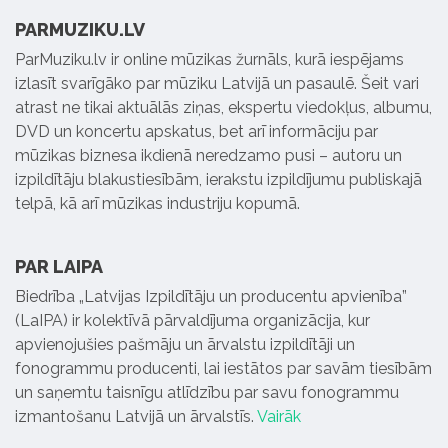
PARMUZIKU.LV
ParMuziku.lv ir online mūzikas žurnāls, kurā iespējams
izlasīt svarīgāko par mūziku Latvijā un pasaulē. Šeit vari
atrast ne tikai aktuālās ziņas, ekspertu viedokļus, albumu,
DVD un koncertu apskatus, bet arī informāciju par
mūzikas biznesa ikdienā neredzamo pusi – autoru un
izpildītāju blakustiesībām, ierakstu izpildījumu publiskajā
telpā, kā arī mūzikas industriju kopumā.
PAR LAIPA
Biedrība „Latvijas Izpildītāju un producentu apvienība”
(LaIPA) ir kolektīvā pārvaldījuma organizācija, kur
apvienojušies pašmāju un ārvalstu izpildītāji un
fonogrammu producenti, lai iestātos par savām tiesībām
un saņemtu taisnīgu atlīdzību par savu fonogrammu
izmantošanu Latvijā un ārvalstīs.
Vairāk