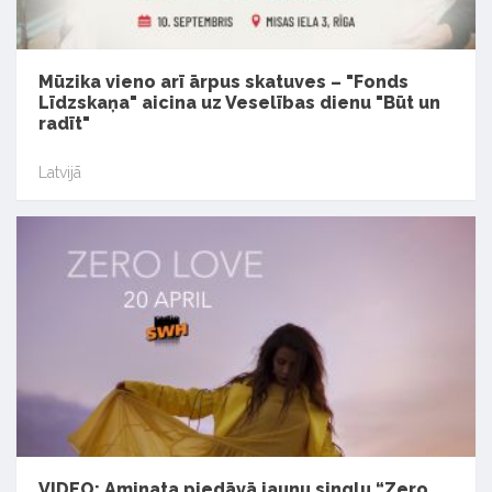
Mūzika vieno arī ārpus skatuves – "Fonds
Līdzskaņa" aicina uz Veselības dienu "Būt un
radīt"
Latvijā
VIDEO: Aminata piedāvā jaunu singlu “Zero