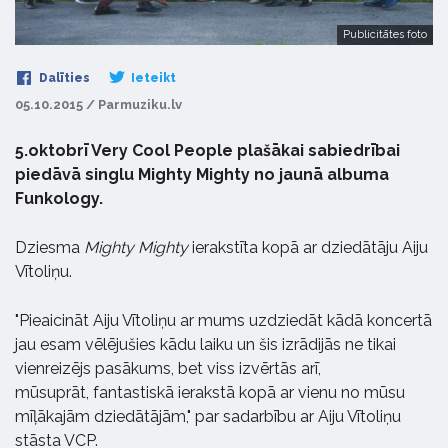
Publicitātes foto
Dalīties
Ieteikt
05.10.2015 / Parmuziku.lv
5.oktobrī Very Cool People plašākai sabiedrībai
piedāvā singlu Mighty Mighty no jaunā albuma
Funkology.
Dziesma
Mighty Mighty
ierakstīta kopā ar dziedātāju Aiju
Vītoliņu.
"Pieaicināt Aiju Vītoliņu ar mums uzdziedāt kādā koncertā
jau esam vēlējušies kādu laiku un šis izrādijās ne tikai
vienreizējs pasākums, bet viss izvērtās arī,
mūsuprāt, fantastiskā ierakstā kopā ar vienu no mūsu
mīļākajām dziedātājām," par sadarbību ar Aiju Vītoliņu
stāsta VCP.