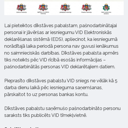
Lai pieteiktos dīkstāves pabalstam, pašnodarbinātajai
personai ir jāvēršas ar iesniegumu VID Elektroniskās
deklarēšanas sistēmā (EDS), apliecinot, ka iesniegumā
norādītajā laika periodā persona nav guvusi ienākumus
no saimnieciskās darbības. Dīkstāves pabalsta apmērs
tiks noteikts pēc VID rīcībā esošās informācijas –
pašnodarbinātās personas VID deklarētajiem datiem.
Pieprasīto dīkstāves pabalstu VID sniegs ne vēlāk kā 5
darba dienu laikā pēc iesnieguma saņemšanas,
pārskaitot to uz personas bankas kontu.
Dīkstāves pabalstu saņēmušo pašnodarbināto personu
saraksts tiks publicēts VID tīmekļvietnē.