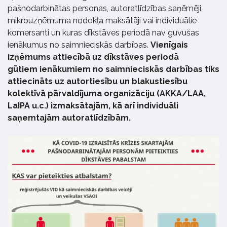
pašnodarbinātas personas, autoratlīdzības saņēmēji,
mikrouzņēmuma nodokļa maksātāji vai individuālie
komersanti un kuras dīkstāves periodā nav guvušas
ienākumus no saimnieciskās darbības.
Vienīgais
izņēmums attiecībā uz dīkstāves periodā
gūtiem
ienākumiem
no saimnieciskās darbības tiks
attiecināts uz autortiesību un blakustiesību
kolektīvā pārvaldījuma organizāciju (AKKA/LAA,
LaIPA u.c.) izmaksātajām, kā arī individuāli
saņemtajām autoratlīdzībām.