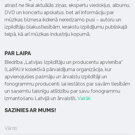
atrast ne tikai aktuālās ziņas, ekspertu viedokļus, albumu,
DVD un koncertu apskatus, bet arī informāciju par
mūzikas biznesa ikdienā neredzamo pusi – autoru un
izpildītāju blakustiesībām, ierakstu izpildījumu publiskajā
telpā, kā arī mūzikas industriju kopumā.
PAR LAIPA
Biedrība „Latvijas Izpildītāju un producentu apvienība”
(LaIPA) ir kolektīvā pārvaldījuma organizācija, kur
apvienojušies pašmāju un ārvalstu izpildītāji un
fonogrammu producenti, lai iestātos par savām tiesībām
un saņemtu taisnīgu atlīdzību par savu fonogrammu
izmantošanu Latvijā un ārvalstīs.
Vairāk
SAZINIES AR MUMS!
Vārds