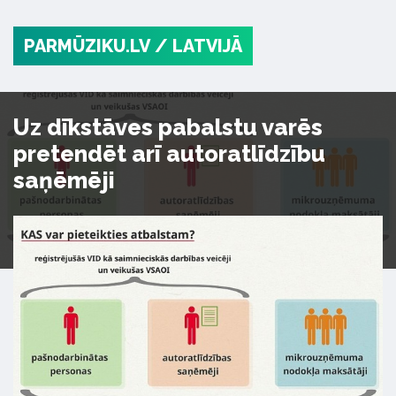
PARMŪZIKU.LV
/ LATVIJĀ
Uz dīkstāves pabalstu varēs
pretendēt arī autoratlīdzību
saņēmēji