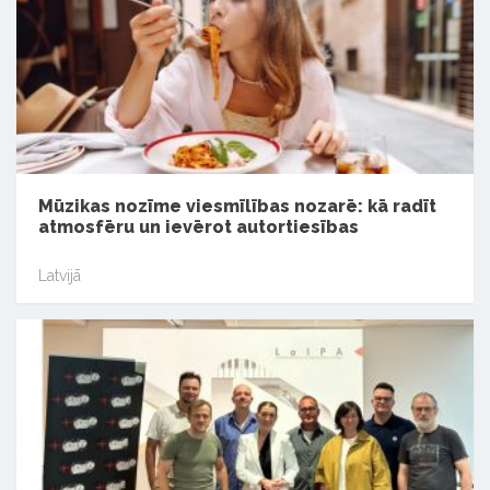
Mūzikas nozīme viesmīlības nozarē: kā radīt
atmosfēru un ievērot autortiesības
Latvijā