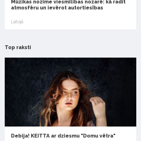
Mūzikas nozīme viesmīlības nozarē: kā radīt
atmosfēru un ievērot autortiesības
Latvijā
Top raksti
Debija! KEITTA ar dziesmu "Domu vētra"