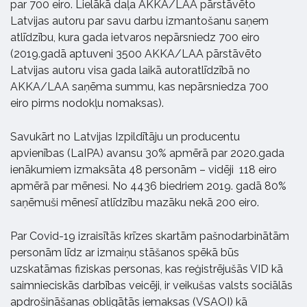
par 700 eiro. Lielākā daļa AKKA/LAA pārstāvēto
Latvijas autoru par savu darbu izmantošanu saņem
atlīdzību, kura gada ietvaros nepārsniedz 700 eiro
(2019.gadā aptuveni 3500 AKKA/LAA pārstāvēto
Latvijas autoru visa gada laikā autoratlīdzībā no
AKKA/LAA saņēma summu, kas nepārsniedza 700
eiro pirms nodokļu nomaksas).
Savukārt no Latvijas Izpildītāju un producentu
apvienības (LaIPA) avansu 30% apmērā par 2020.gada
ienākumiem izmaksāta 48 personām – vidēji 118 eiro
apmērā par mēnesi. No 4436 biedriem 2019. gadā 80%
saņēmuši mēnesī atlīdzību mazāku nekā 200 eiro.
Par Covid-19 izraisītās krīzes skartām pašnodarbinātām
personām līdz ar izmaiņu stāšanos spēkā būs
uzskatāmas fiziskas personas, kas reģistrējušās VID kā
saimnieciskās darbības veicēji, ir veikušas valsts sociālās
apdrošināšanas obligātās iemaksas (VSAOI) kā