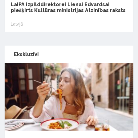
LaIPA izpilddirektorei Lienai Edvardsai
piešķirts Kultūras ministrijas Atzinības raksts
Latvijā
Ekskluzīvi