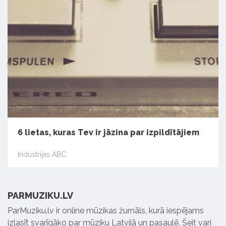
6 lietas, kuras Tev ir jāzina par izpildītājiem
Industrijas ABC
PARMUZIKU.LV
ParMuziku.lv ir online mūzikas žurnāls, kurā iespējams
izlasīt svarīgāko par mūziku Latvijā un pasaulē. Šeit vari