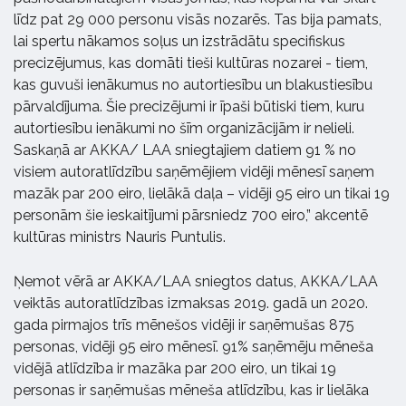
līdz pat 29 000 personu visās nozarēs. Tas bija pamats,
lai spertu nākamos soļus un izstrādātu specifiskus
precizējumus, kas domāti tieši kultūras nozarei - tiem,
kas guvuši ienākumus no autortiesību un blakustiesību
pārvaldījuma. Šie precizējumi ir īpaši būtiski tiem, kuru
autortiesību ienākumi no šīm organizācijām ir nelieli.
Saskaņā ar AKKA/ LAA sniegtajiem datiem 91 % no
visiem autoratlīdzību saņēmējiem vidēji mēnesī saņem
mazāk par 200 eiro, lielākā daļa – vidēji 95 eiro un tikai 19
personām šie ieskaitījumi pārsniedz 700 eiro,” akcentē
kultūras ministrs Nauris Puntulis.
Ņemot vērā ar AKKA/LAA sniegtos datus, AKKA/LAA
veiktās autoratlīdzības izmaksas 2019. gadā un 2020.
gada pirmajos trīs mēnešos vidēji ir saņēmušas 875
personas, vidēji 95 eiro mēnesī. 91% saņēmēju mēneša
vidējā atlīdzība ir mazāka par 200 eiro, un tikai 19
personas ir saņēmušas mēneša atlīdzību, kas ir lielāka