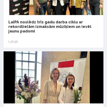
LaIPA noslēdz trīs gadu darba ciklu ar
rekordlielām izmaksām mūziķiem un ievēl
jaunu padomi
Latvijā