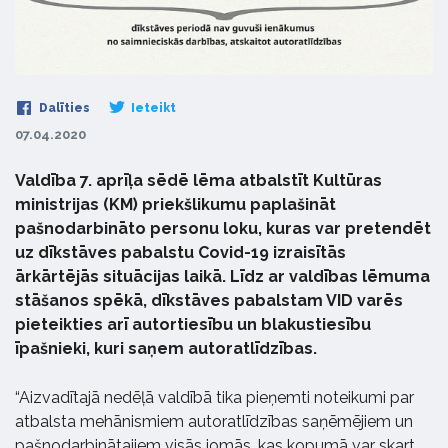
Dalīties
Ieteikt
07.04.2020
Valdība 7. aprīļa sēdē lēma atbalstīt Kultūras
ministrijas (KM) priekšlikumu paplašināt
pašnodarbināto personu loku, kuras var pretendēt
uz dīkstāves pabalstu Covid-19 izraisītās
ārkārtējās situācijas laikā. Līdz ar valdības lēmuma
stāšanos spēkā, dīkstāves pabalstam VID varēs
pieteikties arī autortiesību un blakustiesību
īpašnieki, kuri saņem autoratlīdzības.
“Aizvadītajā nedēļā valdībā tika pieņemti noteikumi par
atbalsta mehānismiem autoratlīdzības saņēmējiem un
pašnodarbinātajiem visās jomās, kas kopumā var skart