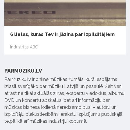
6 lietas, kuras Tev ir jāzina par izpildītājiem
Industrijas ABC
PARMUZIKU.LV
ParMuziku.lv ir online mūzikas žurnāls, kurā iespējams
izlasīt svarīgāko par mūziku Latvijā un pasaulē. Šeit vari
atrast ne tikai aktuālās ziņas, ekspertu viedokļus, albumu,
DVD un koncertu apskatus, bet arī informāciju par
mūzikas biznesa ikdienā neredzamo pusi – autoru un
izpildītāju blakustiesībām, ierakstu izpildījumu publiskajā
telpā, kā arī mūzikas industriju kopumā.