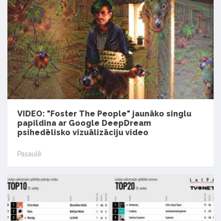
VIDEO: "Foster The People" jaunāko singlu
papildina ar Google DeepDream
psihedēlisko vizuālizāciju video
Pasaulē