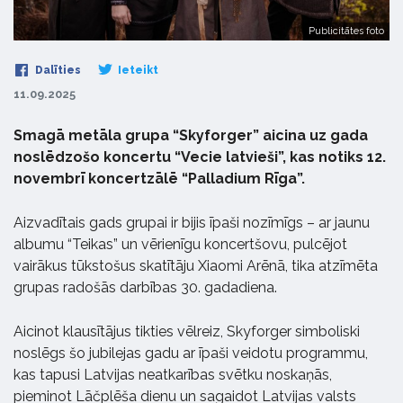
Publicitātes foto
Dalīties
Ieteikt
11.09.2025
Smagā metāla grupa “Skyforger” aicina uz gada
noslēdzošo koncertu “Vecie latvieši”, kas notiks 12.
novembrī koncertzālē “Palladium Rīga”.
Aizvadītais gads grupai ir bijis īpaši nozīmīgs – ar jaunu
albumu “Teikas” un vērienīgu koncertšovu, pulcējot
vairākus tūkstošus skatītāju Xiaomi Arēnā, tika atzīmēta
grupas radošās darbības 30. gadadiena.
Aicinot klausītājus tikties vēlreiz, Skyforger simboliski
noslēgs šo jubilejas gadu ar īpaši veidotu programmu,
kas tapusi Latvijas neatkarības svētku noskaņās,
pieminot Lāčplēša dienu un sagaidot Latvijas valsts