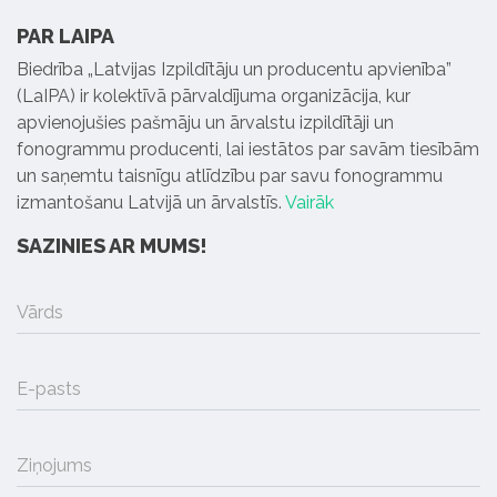
PAR LAIPA
Biedrība „Latvijas Izpildītāju un producentu apvienība”
(LaIPA) ir kolektīvā pārvaldījuma organizācija, kur
apvienojušies pašmāju un ārvalstu izpildītāji un
fonogrammu producenti, lai iestātos par savām tiesībām
un saņemtu taisnīgu atlīdzību par savu fonogrammu
izmantošanu Latvijā un ārvalstīs.
Vairāk
SAZINIES AR MUMS!
Vārds
E-pasts
Ziņojums