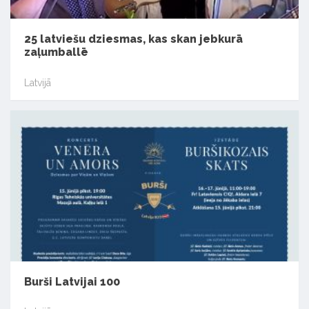
25 latviešu dziesmas, kas skan jebkurā
zaļumballē
Latvijā
Burši Latvijai 100