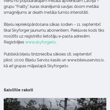
vienu no populārākajām metāla apvienībām Latvijā –
grupu “Frailty”, kuras skanējumā savijas doom metāla
smagnējums ar death metāla tumšo intensitāti.
Biļešu iepriekšpārdošana sākas šodien – 11. septembrī,
tikai Skyforger jaunumu abonentiem. Piekļuves kods tiks
nosūtīts uz reģistrēto lietotāju e-pasta adresēm.
Reģistrējies
www.skyforger.lv
.
Publiskā biļešu tirdzniecība sāksies 16. septembrī
plkst. 10:00 Biļešu Serviss kasēs un www.bilesuserviss.lv,
kā arī grupas mājaslapā Skyforger.lv.
Saistītie raksti