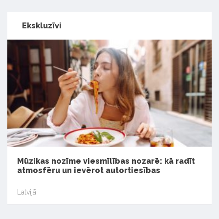
Ekskluzīvi
Mūzikas nozīme viesmīlības nozarē: kā radīt
atmosfēru un ievērot autortiesības
Latvijā