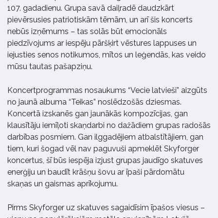
107. gadadienu. Grupa savā daiļradē daudzkārt
pievērsusies patriotiskām tēmām, un arī šis koncerts
nebūs izņēmums – tas solās būt emocionāls
piedzīvojums ar iespēju pāršķirt vēstures lappuses un
iejusties senos notikumos, mītos un leģendās, kas veido
mūsu tautas pašapziņu.
Koncertprogrammas nosaukums “Vecie latvieši” aizgūts
no jaunā albuma “Teikas” noslēdzošās dziesmas.
Koncertā izskanēs gan jaunākās kompozīcijas, gan
klausītāju iemīļoti skaņdarbi no dažādiem grupas radošās
darbības posmiem. Gan ilggadējiem atbalstītājiem, gan
tiem, kuri šogad vēl nav paguvuši apmeklēt Skyforger
koncertus, šī būs iespēja izjust grupas jaudīgo skatuves
enerģiju un baudīt krāšņu šovu ar īpaši pārdomātu
skaņas un gaismas aprīkojumu.
Pirms Skyforger uz skatuves sagaidīsim īpašos viesus –