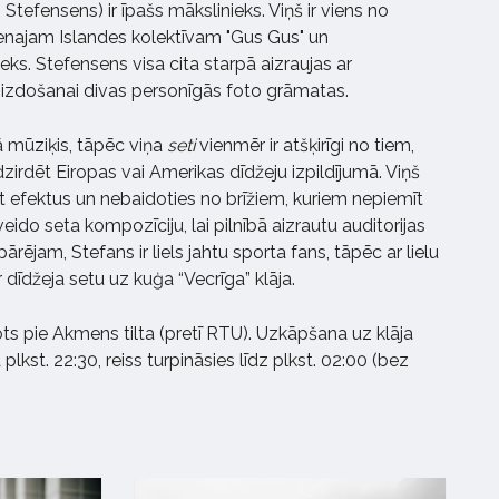
tefensens) ir īpašs mākslinieks. Viņš ir viens no
venajam Islandes kolektīvam "Gus Gus" un
ks. Stefensens visa cita starpā aizraujas ar
izdošanai divas personīgās foto grāmatas.
ā mūziķis, tāpēc viņa
seti
vienmēr ir atšķirīgi no tiem,
 dzirdēt Eiropas vai Amerikas dīdžeju izpildījumā. Viņš
 efektus un nebaidoties no brīžiem, kuriem nepiemīt
 veido seta kompozīciju, lai pilnībā aizrautu auditorijas
rējam, Stefans ir liels jahtu sporta fans, tāpēc ar lielu
r dīdžeja setu uz kuģa “Vecrīga” klāja.
ots pie Akmens tilta (pretī RTU). Uzkāpšana uz klāja
plkst. 22:30, reiss turpināsies līdz plkst. 02:00 (bez