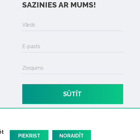
SAZINIES AR MUMS!
Vārds
E-pasts
Ziņojums
SŪTĪT
ēt
PIEKRIST
NORAIDĪT