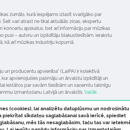
ikas žurnāls, kurā iespējams izlasīt svarīgāko par
Šeit vari atrast ne tikai aktuālās ziņas, ekspertu
 koncertu apskatus, bet arī informāciju par mūzikas
 pusi – autoru un izpildītāju blakustiesībām, ierakstu
pā, kā arī mūzikas industriju kopumā.
tāju un producentu apvienība” (LaIPA) ir kolektīvā
 kur apvienojušies pašmāju un ārvalstu izpildītāji un
ai iestātos par savām tiesībām un saņemtu taisnīgu
rammu izmantošanu Latvijā un ārvalstīs.
Vairāk
nes (cookies), lai analizētu datuplūsmu un nodrošinātu
Ja piekrītat sīkdatņu saglabāšanai savā ierīcē, spiediet
 saglabāšanu, mēs tās nesaglabāsim, taču tas var ietekm
bu. Lai iegūtu papildu informāciju par izmantotajām