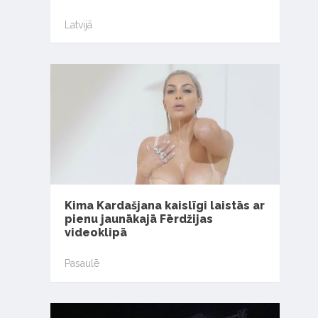
Latvijā
Kima Kardašjana kaislīgi laistās ar
pienu jaunākajā Fērdžijas
videoklipā
Pasaulē