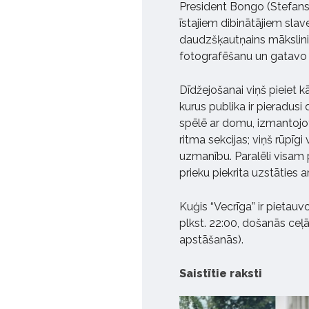
President Bongo (Stefans S
īstajiem dibinātājiem sla
daudzšķautņains mākslinie
fotografēšanu un gatavo 
Dīdžejošanai viņš pieiet k
kurus publika ir pieradusi
spēlē ar domu, izmantojot
ritma sekcijas; viņš rūpīgi
uzmanību. Paralēli visam pā
prieku piekrita uzstāties a
Kuģis “Vecrīga” ir pietauv
plkst. 22:00, došanās ceļā 
apstāšanās).
Saistītie raksti