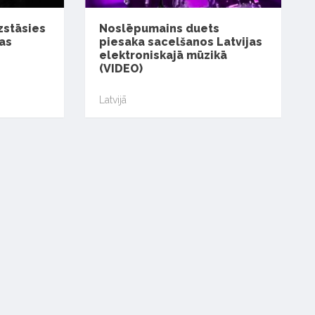
uzstāsies
Noslēpumains duets
as
piesaka sacelšanos Latvijas
elektroniskajā mūzikā
(VIDEO)
Latvijā