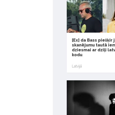
[Ex] da Bass piešķir 
skanējumu tautā iem
dziesmai ar dziļi lat
kodu
Latvijā