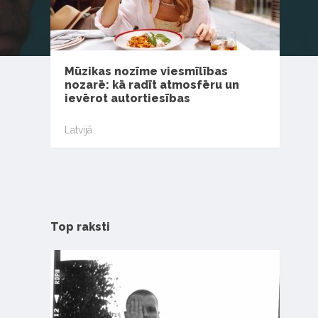
Mūzikas nozīme viesmīlības
nozarē: kā radīt atmosfēru un
ievērot autortiesības
Latvijā
Top raksti