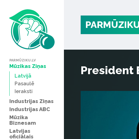
PARMŪZIKU
PARMŪZIKU.LV
Mūzikas Ziņas
President 
Latvijā
Pasaulē
Ieraksti
Industrijas Ziņas
Industrijas ABC
Mūzika
Biznesam
Latvijas
oficiālais