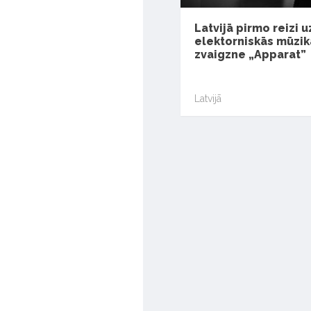
Latvijā pirmo reizi 
elektorniskās mūzik
zvaigzne „Apparat”
Latvijā