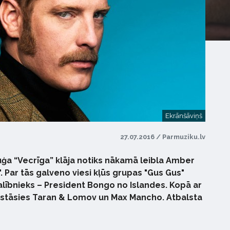
Ekrānšāviņš
27.07.2016 / Parmuziku.lv
 kuģa “Vecrīga” klāja notiks nākamā leibla Amber
. Par tās galveno viesi kļūs grupas "Gus Gus"
dalībnieks – President Bongo no Islandes. Kopā ar
s stāsies Taran & Lomov un Max Mancho. Atbalsta