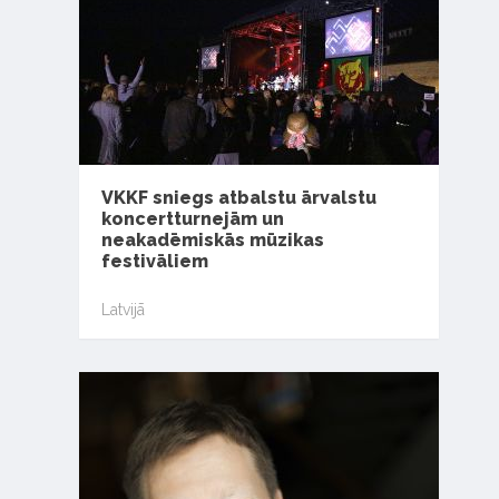
VKKF sniegs atbalstu ārvalstu
koncertturnejām un
neakadēmiskās mūzikas
festivāliem
Latvijā