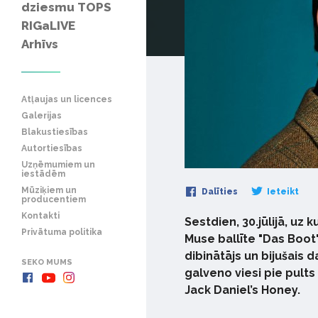
dziesmu TOPS
RIGaLIVE
Arhīvs
Atļaujas un licences
Galerijas
Blakustiesības
Autortiesības
Uzņēmumiem un
iestādēm
Mūziķiem un
Dalīties
Ieteikt
producentiem
Kontakti
Sestdien, 30.jūlijā, uz
Privātuma politika
Muse ballīte "Das Boot"
dibinātājs un bijušais 
SEKO MUMS
galveno viesi pie pult
Jack Daniel’s Honey.