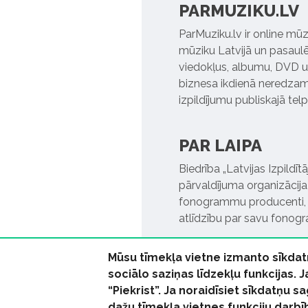
PARMUZIKU.LV
ParMuziku.lv ir online mūz
mūziku Latvijā un pasaulē. 
viedokļus, albumu, DVD un
biznesa ikdienā neredzamo
izpildījumu publiskajā tel
PAR LAIPA
Biedrība „Latvijas Izpildī
pārvaldījuma organizācija,
fonogrammu producenti, l
atlīdzību par savu fonog
Mūsu tīmekļa vietne izmanto sīkdat
sociālo saziņas līdzekļu funkcijas. 
“Piekrist”. Ja noraidīsiet sīkdatņu
dažu tīmekļa vietnes funkciju darbī