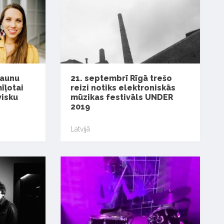
jaunu
21. septembrī Rīgā trešo
īļotai
reizi notiks elektroniskās
visku
mūzikas festivāls UNDER
2019
Latvijā