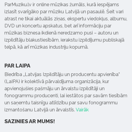
ParMuziku.lv ir online mūzikas žurnāls, kurā iespējams
izlasīt svarīgāko par mūziku Latvijā un pasaulē. Šeit vari
atrast ne tikai aktuālās ziņas, ekspertu viedokļus, albumu,
DVD un koncertu apskatus, bet arī informāciju par
mūzikas biznesa ikdienā neredzamo pusi – autoru un
izpildītāju blakustiesībām, ierakstu izpildījumu publiskajā
telpā, kā arī mūzikas industriju kopumā.
PAR LAIPA
Biedrība „Latvijas Izpildītāju un producentu apvienība”
(LaIPA) ir kolektīvā pārvaldījuma organizācija, kur
apvienojušies pašmāju un ārvalstu izpildītāji un
fonogrammu producenti, lai iestātos par savām tiesībām
un saņemtu taisnīgu atlīdzību par savu fonogrammu
izmantošanu Latvijā un ārvalstīs.
Vairāk
SAZINIES AR MUMS!