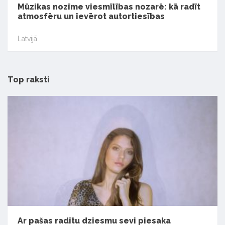
Mūzikas nozīme viesmīlības nozarē: kā radīt
atmosfēru un ievērot autortiesības
Latvijā
Top raksti
Ar pašas radītu dziesmu sevi piesaka