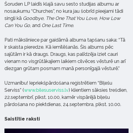
Šoruden LP laidīs klajā savu sesto studijas albumu ar
nosaukumu “Churches”, no kura jau šobrīd pieejami tādi
singli kā
Goodbye,
The One That You Love, How Low
Can You Go
, and
One Last Time
.
Pati māksliniece par gaidāmā albuma tapšanu saka: “Tā
ir skaista pieredze. Kā iemīlēšanās. Šis albums pēc
sajūtām ir kā draugs. Draugs, kas palīdzēja iziet cauri
vienam no visgrūtākajiem laikiem cilvēces vēsturē un arī
diezgan grūtam posmam manā personīgajā vēsturē.”
Uzmanību! Iepriekšpārdošana reģistrētiem “Biļešu
Serviss” (
www.bilesuserviss.lv
) klientiem sāksies trešdien,
22.septembrī, plkst. 10.00, kamēr vispārējā biļešu
pārdošana no piektdienas, 24.septembra, plkst. 10.00.
Saistītie raksti