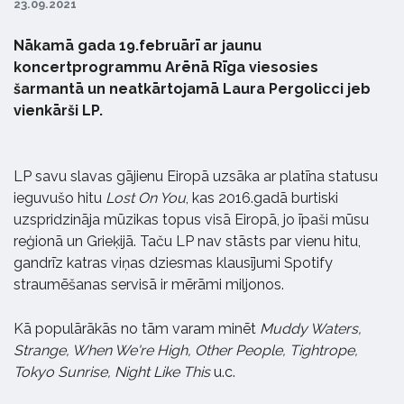
23.09.2021
Nākamā gada 19.februārī ar jaunu
koncertprogrammu Arēnā Rīga viesosies
šarmantā un neatkārtojamā Laura Pergolicci jeb
vienkārši LP.
LP savu slavas gājienu Eiropā uzsāka ar platīna statusu
ieguvušo hitu
Lost On You
, kas 2016.gadā burtiski
uzspridzināja mūzikas topus visā Eiropā, jo īpaši mūsu
reģionā un Grieķijā. Taču LP nav stāsts par vienu hitu,
gandrīz katras viņas dziesmas klausījumi Spotify
straumēšanas servisā ir mērāmi miljonos.
Kā populārākās no tām varam minēt
Muddy Waters,
Strange, When We're High, Other People, Tightrope,
Tokyo Sunrise, Night Like This
u.c.