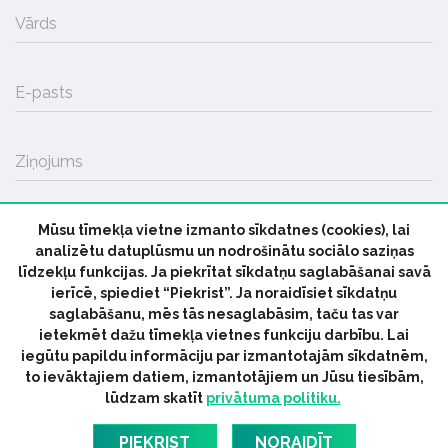
Vārds
E-pasts
Ziņojums
Mūsu tīmekļa vietne izmanto sīkdatnes (cookies), lai
SŪTĪT
analizētu datuplūsmu un nodrošinātu sociālo saziņas
līdzekļu funkcijas. Ja piekrītat sīkdatņu saglabāšanai savā
ierīcē, spiediet “Piekrist”. Ja noraidīsiet sīkdatņu
saglabāšanu, mēs tās nesaglabāsim, taču tas var
ietekmēt dažu tīmekļa vietnes funkciju darbību. Lai
iegūtu papildu informāciju par izmantotajām sīkdatnēm,
© 2026 parmuziku.lv, visas tiesības paturētas
to ievāktajiem datiem, izmantotājiem un Jūsu tiesībām,
lūdzam skatīt
privātuma politiku.
RSS:
ParMuziku.lv
Mūzikas Ziņas
Industrijas Ziņas
Industrijas ABC
Mūzika Biznesam
Latvijas oficiālais
PIEKRIST
NORAIDĪT