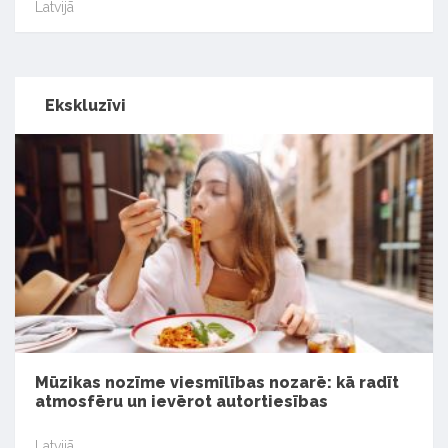
Latvijā
Ekskluzīvi
Mūzikas nozīme viesmīlības nozarē: kā radīt
atmosfēru un ievērot autortiesības
Latvijā