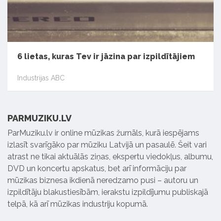
6 lietas, kuras Tev ir jāzina par izpildītājiem
Industrijas ABC
PARMUZIKU.LV
ParMuziku.lv ir online mūzikas žurnāls, kurā iespējams
izlasīt svarīgāko par mūziku Latvijā un pasaulē. Šeit vari
atrast ne tikai aktuālās ziņas, ekspertu viedokļus, albumu,
DVD un koncertu apskatus, bet arī informāciju par
mūzikas biznesa ikdienā neredzamo pusi – autoru un
izpildītāju blakustiesībām, ierakstu izpildījumu publiskajā
telpā, kā arī mūzikas industriju kopumā.