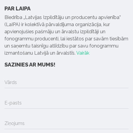
PAR LAIPA
Biedrība „Latvijas Izpildītāju un producentu apvienība”
(LaIPA) ir kolektīvā pārvaldījuma organizācija, kur
apvienojušies pašmāju un ārvalstu izpildītāji un
fonogrammu producenti, lai iestātos par savām tiesībām
un saņemtu taisnīgu atlīdzību par savu fonogrammu
izmantošanu Latvijā un ārvalstīs.
Vairāk
SAZINIES AR MUMS!
Vārds
E-pasts
Ziņojums