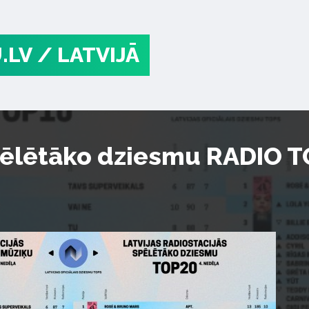
.LV
/ LATVIJĀ
pēlētāko dziesmu RADIO TO