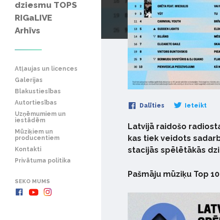
dziesmu TOPS
RIGaLIVE
Arhīvs
Atļaujas un licences
Galerijas
Blakustiesības
Autortiesības
Dalīties
Ieteikt
Uzņēmumiem un
iestādēm
Latvijā raidošo radios
Mūziķiem un
kas tiek veidots sadarb
producentiem
stacijās spēlētākās dz
Kontakti
Privātuma politika
Pašmāju mūziķu Top 10
SEKO MUMS