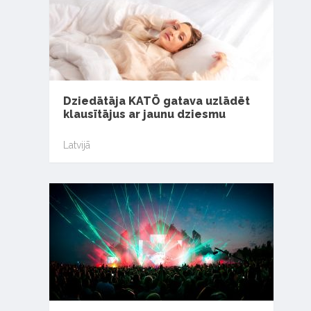
Dziedātāja KATŌ gatava uzlādēt
klausītājus ar jaunu dziesmu
Latvijā