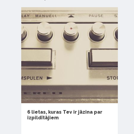
6 lietas, kuras Tev ir jāzina par
izpildītājiem