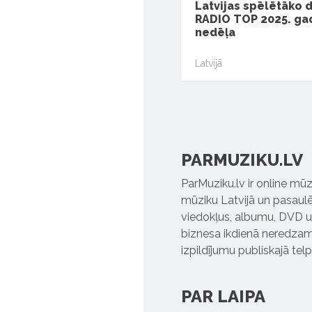
Latvijas spēlētāko 
RADIO TOP 2025. gad
nedēļa
Latvijā
PARMUZIKU.LV
ParMuziku.lv ir online mūz
mūziku Latvijā un pasaulē. 
viedokļus, albumu, DVD un
biznesa ikdienā neredzamo
izpildījumu publiskajā tel
PAR LAIPA