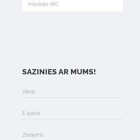
Industrijas ABC
SAZINIES AR MUMS!
Vārds
E-pasts
Ziņojums