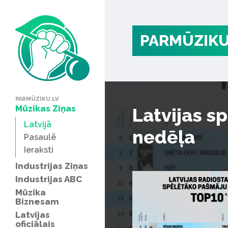
PARMŪZIKU
PARMŪZIKU.LV
Mūzikas Ziņas
Latvijas s
Latvijā
nedēļa
Pasaulē
Ieraksti
Industrijas Ziņas
Industrijas ABC
Mūzika
Biznesam
Latvijas
oficiālais