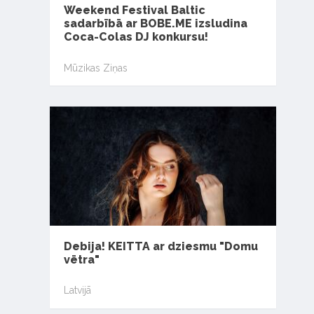
Weekend Festival Baltic
sadarbībā ar BOBE.ME izsludina
Coca-Colas DJ konkursu!
Mūzikas Ziņas
Debija! KEITTA ar dziesmu "Domu
vētra"
Latvijā