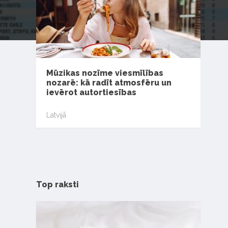
Mūzikas nozīme viesmīlības
nozarē: kā radīt atmosfēru un
ievērot autortiesības
Latvijā
Top raksti