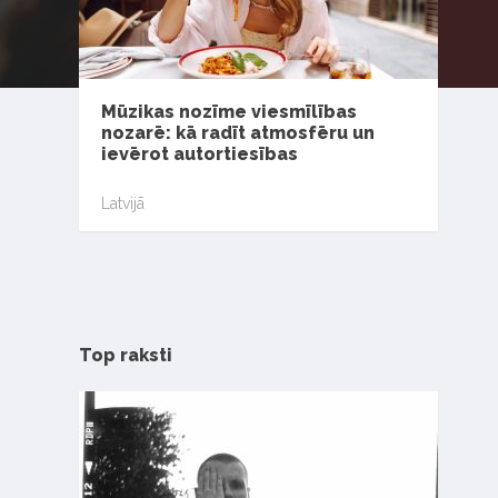
Mūzikas nozīme viesmīlības
nozarē: kā radīt atmosfēru un
ievērot autortiesības
Latvijā
Top raksti