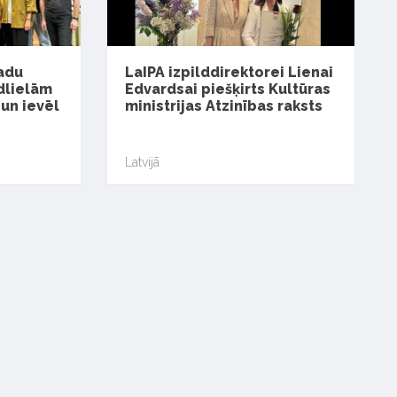
gadu
LaIPA izpilddirektorei Lienai
rdlielām
Edvardsai piešķirts Kultūras
un ievēl
ministrijas Atzinības raksts
Latvijā