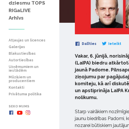
dziesmu TOPS
RIGaLIVE
Arhīvs
Atļaujas un licences
Dalīties
Ieteikt
Galerijas
Blakustiesības
Vakar, 6. jūnijā, norisi
Autortiesības
(LaIPA) biedru atkārtot
Uzņēmumiem un
jaunā Padome. Pilnsapul
iestādēm
ziņojumu par pagājušaj
Mūziķiem un
producentiem
komiteju, kā arī diskut
Kontakti
un apstiprināja LaIPA K
Privātuma politika
nolikumu.
SEKO MUMS
Starp vairākiem nozīmīgie
jaunu biedrības Padomi, k
nozarei būtiskiem jautā