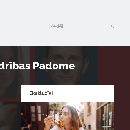
Meklēt
iedrības Padome
Ekskluzīvi