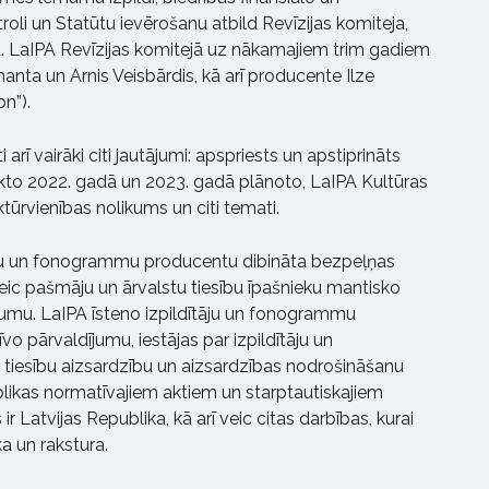
oli un Statūtu ievērošanu atbild Revīzijas komiteja,
na. LaIPA Revīzijas komitejā uz nākamajiem trim gadiem
manta un Arnis Veisbārdis, kā arī producente Ilze
n”).
arī vairāki citi jautājumi: apspriests un apstiprināts
kto 2022. gadā un 2023. gadā plānoto, LaIPA Kultūras
ktūrvienības nolikums un citi temati.
ītāju un fonogrammu producentu dibināta bezpeļņas
veic pašmāju un ārvalstu tiesību īpašnieku mantisko
ījumu. LaIPA īsteno izpildītāju un fonogrammu
vo pārvaldījumu, iestājas par izpildītāju un
iesību aizsardzību un aizsardzības nodrošināšanu
likas normatīvajiem aktiem un starptautiskajiem
ir Latvijas Republika, kā arī veic citas darbības, kurai
a un rakstura.