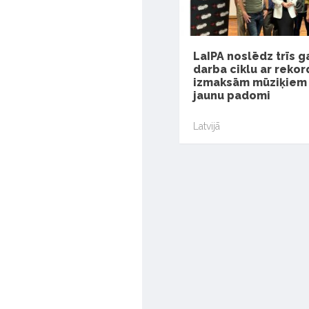
LaIPA noslēdz trīs 
darba ciklu ar reko
izmaksām mūziķiem 
jaunu padomi
Latvijā