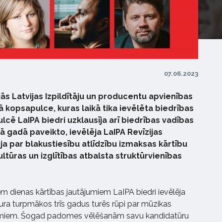
07.06.2023
nājās Latvijas Izpildītāju un producentu apvienības
ā kopsapulce, kuras laikā tika ievēlēta biedrības
cē LaIPA biedri uzklausīja arī biedrības vadības
ā gadā paveikto, ievēlēja LaIPA Revīzijas
ēja par blakustiesību atlīdzību izmaksas kārtību
ultūras un izglītības atbalsta struktūrvienības
m dienas kārtības jautājumiem LaIPA biedri ievēlēja
ura turpmākos trīs gadus turēs rūpi par mūzikas
jumiem. Šogad padomes vēlēšanām savu kandidatūru