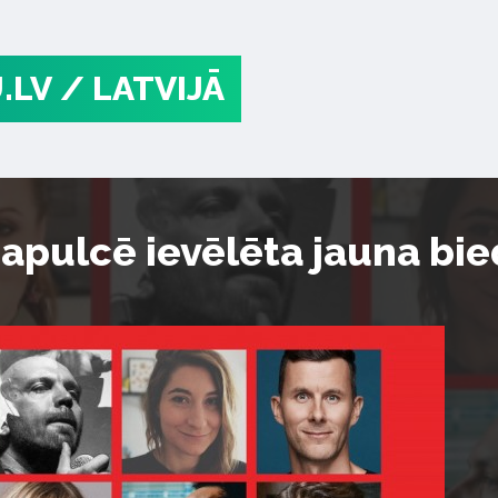
.LV
/ LATVIJĀ
sapulcē ievēlēta jauna b