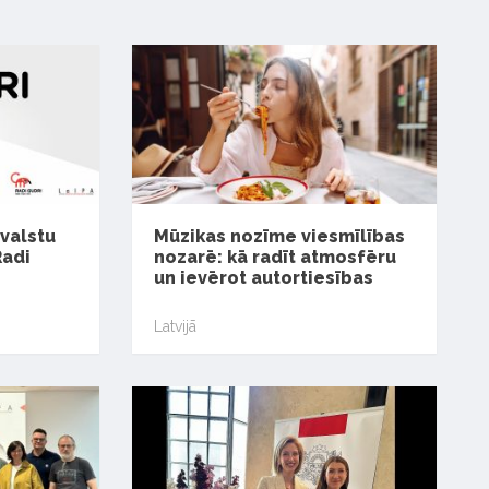
 valstu
Mūzikas nozīme viesmīlības
Radi
nozarē: kā radīt atmosfēru
un ievērot autortiesības
Latvijā