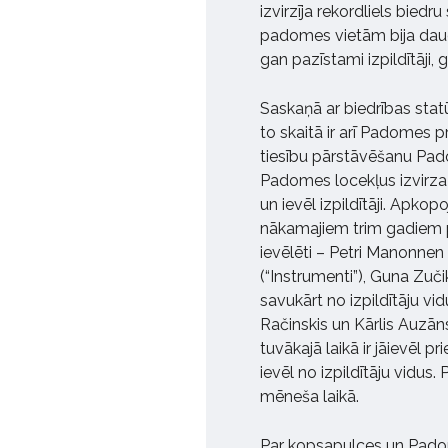
izvirzīja rekordliels bied
padomes vietām bija daud
gan pazīstami izpildītāji,
Saskaņā ar biedrības st
to skaitā ir arī Padomes p
tiesību pārstāvēšanu Padomē
Padomes locekļus izvirza 
un ievēl izpildītāji. Apko
nākamajiem trim gadiem 
ievēlēti – Petri Manonnen
(“Instrumenti”), Guna Zuč
savukārt no izpildītāju vi
Račinskis un Kārlis Auzān
tuvākajā laikā ir jāievēl 
ievēl no izpildītāju vidus
mēneša laikā.
Par kopsapulces un Padom