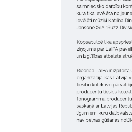
saimniecisko darbību kontr
kura tika ievēlēta no jau
ievēlēti mūziķi Katrīna Di
Jansone (SIA “Buzz Divisio
Kopsapulcē tika apspriesti 
ziņojums par LaIPA pavei
un izglītības atbalsta stru
Biedrība LaIPA ir izpild
organizācija, kas Latvijā 
tiesību kolektīvo pārvald
producentu tiesību kolektī
fonogrammu producentu t
saskaņā ar Latvijas Repub
līgumiem, kuru dalībvalsts 
nav peļņas gūšanas nolūk