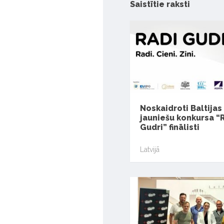
Saistītie raksti
Noskaidroti Baltijas
jauniešu konkursa “
Gudri” finālisti
Latvijā