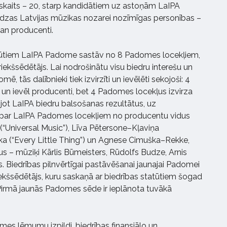
ru skaits – 20, starp kandidātiem uz astoņām LaIPA
zas Latvijas mūzikas nozarei nozīmīgas personības –
 gan producenti.
atūtiem LaIPA Padome sastāv no 8 Padomes locekļiem,
riekšsēdētājs. Lai nodrošinātu visu biedru interešu un
, tās dalībnieki tiek izvirzīti un ievēlēti sekojoši: 4
un ievēl producenti, bet 4 Padomes locekļus izvirza
pojot LaIPA biedru balsošanas rezultātus, uz
par LaIPA Padomes locekļiem no producentu vidus
 (“Universal Music”), Līva Pētersone–Kļaviņa
ika (“Every Little Thing”) un Agnese Cimuška–Rekke,
dus – mūziķi Kārlis Būmeisters, Rūdolfs Budze, Arnis
s. Biedrības pilnvērtīgai pastāvēšanai jaunajai Padomei
priekšsēdētājs, kuru saskaņā ar biedrības statūtiem šogad
. Pirmā jaunās Padomes sēde ir ieplānota tuvākā
es lēmumu izpildi, biedrības finansiālo un