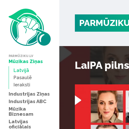
PARMŪZIKU
PARMŪZIKU.LV
Mūzikas Ziņas
LaIPA piln
Latvijā
Pasaulē
Ieraksti
Industrijas Ziņas
Industrijas ABC
Mūzika
Biznesam
Latvijas
oficiālais