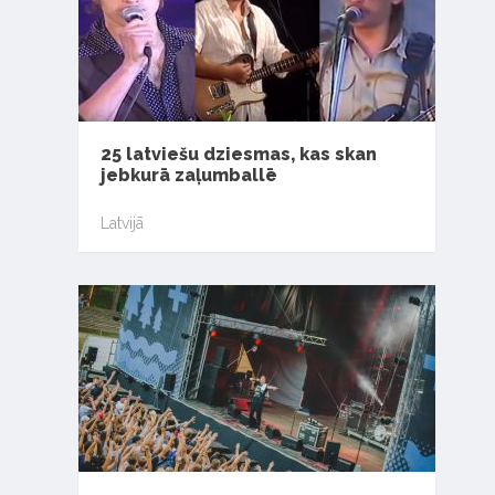
25 latviešu dziesmas, kas skan
jebkurā zaļumballē
Latvijā