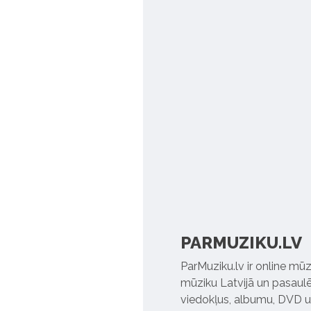
PARMUZIKU.LV
ParMuziku.lv ir online mūz
mūziku Latvijā un pasaulē. 
viedokļus, albumu, DVD un