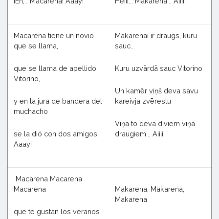
¡Eh,… Macarena! Aaay!
Heiii... Makarena... Aiiii!
Macarena tiene un novio
Makarenai ir draugs, kuru
que se llama,
sauc...
que se llama de apellido
Kuru uzvārdā sauc Vitorino
Vitorino,
Un kamēr viņš deva savu
y en la jura de bandera del
kareivja zvērestu
muchacho
Viņa to deva diviem viņa
se la dió con dos amigos…
draugiem... Aiiii!
Aaay!
Macarena Macarena
Macarena
Makarena, Makarena,
Makarena
que te gustan los veranos