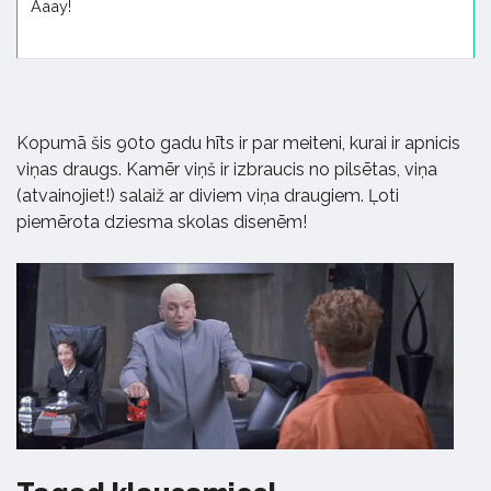
Aaay!
Kopumā šis 90to gadu hīts ir par meiteni, kurai ir apnicis
viņas draugs. Kamēr viņš ir izbraucis no pilsētas, viņa
(atvainojiet!) salaiž ar diviem viņa draugiem. Ļoti
piemērota dziesma skolas disenēm!