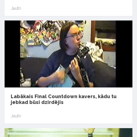
Jautri
Labākais Final Countdown kavers, kādu tu
jebkad būsi dzirdējis
Jautri