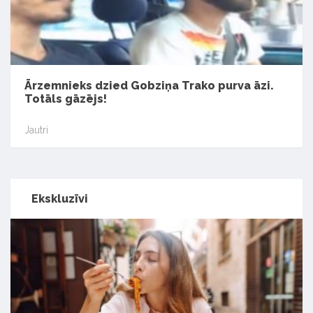
Ārzemnieks dzied Gobziņa Trako purva āzi.
Totāls gāzējs!
Jautri
Ekskluzīvi