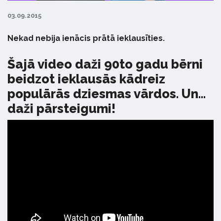
03.09.2015
Nekad nebija ienācis prātā ieklausīties.
Šajā video daži 90to gadu bērni
beidzot ieklausās kādreiz
populārās dziesmas vārdos. Un...
daži pārsteigumi!