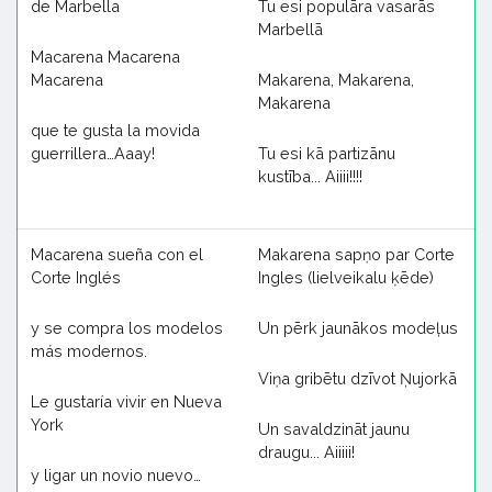
de Marbella
Tu esi populāra vasarās
Marbellā
Macarena Macarena
Macarena
Makarena, Makarena,
Makarena
que te gusta la movida
guerrillera…Aaay!
Tu esi kā partizānu
kustība... Aiiii!!!!
Macarena sueña con el
Makarena sapņo par Corte
Corte Inglés
Ingles (lielveikalu ķēde)
y se compra los modelos
Un pērk jaunākos modeļus
más modernos.
Viņa gribētu dzīvot Ņujorkā
Le gustaría vivir en Nueva
York
Un savaldzināt jaunu
draugu... Aiiiii!
y ligar un novio nuevo…