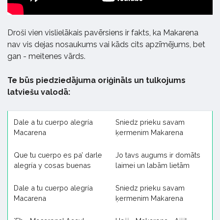
Droši vien vislielākais pavērsiens ir fakts, ka Makarena
nav vis dejas nosaukums vai kāds cits apzīmējums, bet
gan - meitenes vārds.
Te būs piedziedājuma oriģināls un tulkojums
latviešu valodā:
Dale a tu cuerpo alegría
Sniedz prieku savam
Macarena
ķermenim Makarena
Que tu cuerpo es pa’ darle
Jo tavs augums ir domāts
alegría y cosas buenas
laimei un labām lietām
Dale a tu cuerpo alegría
Sniedz prieku savam
Macarena
ķermenim Makarena