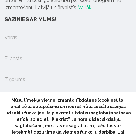
un saņemtu taisnīgu atlīdzību par savu fonogrammu
izmantošanu Latvijā un ārvalstīs.
Vairāk
SAZINIES AR MUMS!
Vārds
E-pasts
Ziņojums
Mūsu tīmekļa vietne izmanto sīkdatnes (cookies), lai
SŪTĪT
analizētu datuplūsmu un nodrošinātu sociālo saziņas
līdzekļu funkcijas. Ja piekrītat sīkdatņu saglabāšanai savā
ierīcē, spiediet “Piekrist”. Ja noraidīsiet sīkdatņu
saglabāšanu, mēs tās nesaglabāsim, taču tas var
ietekmēt dažu tīmekļa vietnes funkciju darbību. Lai