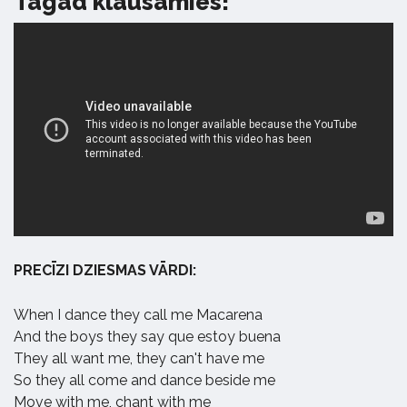
Tagad klausamies!
PRECĪZI DZIESMAS VĀRDI:
When I dance they call me Macarena
And the boys they say que estoy buena
They all want me, they can't have me
So they all come and dance beside me
Move with me, chant with me