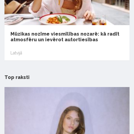
Mūzikas nozīme viesmīlības nozarē: kā radīt
atmosfēru un ievērot autortiesības
Latvijā
Top raksti