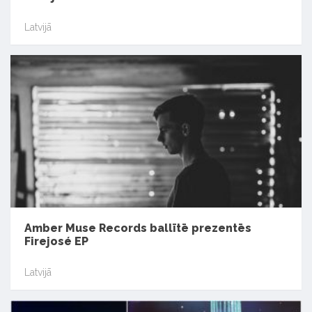
Latvijā
Amber Muse Records ballītē prezentēs
Firejosé EP
Latvijā