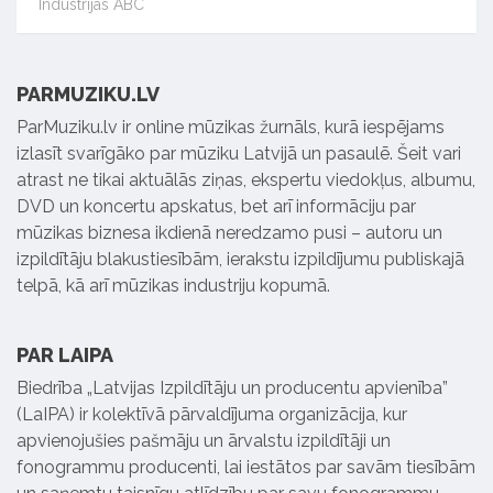
Industrijas ABC
PARMUZIKU.LV
ParMuziku.lv ir online mūzikas žurnāls, kurā iespējams
izlasīt svarīgāko par mūziku Latvijā un pasaulē. Šeit vari
atrast ne tikai aktuālās ziņas, ekspertu viedokļus, albumu,
DVD un koncertu apskatus, bet arī informāciju par
mūzikas biznesa ikdienā neredzamo pusi – autoru un
izpildītāju blakustiesībām, ierakstu izpildījumu publiskajā
telpā, kā arī mūzikas industriju kopumā.
PAR LAIPA
Biedrība „Latvijas Izpildītāju un producentu apvienība”
(LaIPA) ir kolektīvā pārvaldījuma organizācija, kur
apvienojušies pašmāju un ārvalstu izpildītāji un
fonogrammu producenti, lai iestātos par savām tiesībām