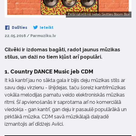
Ekrānšāviņš no video Skittles Boom Box
Dalīties
Ieteikt
22.05.2016 / Parmuziku.lv
Cilvēki ir izdomas bagāti, radot jaunus mūzikas
stilus, un daži no tiem kļūst arī populāri.
1.
Country DANCE Music jeb CDM
It kā kantrī jau no sākta gala ir bijis deju mūzikas stils ar
savu deju virzienu - līnijdejas, taču šoreiz kantrīmūzikas
vokāla melodijas pamatu veido elektroniskās mūzikas
ritmi. Šī apvienošanās ir saprotama arī no komerciālā
viedokļa - gan kantrī, gan deju ir pasaulē populārākā un
pirktākā mūzika. CDM savā mūzikālajā daiļradē
izmantojis arī dīdžejs Aviici.