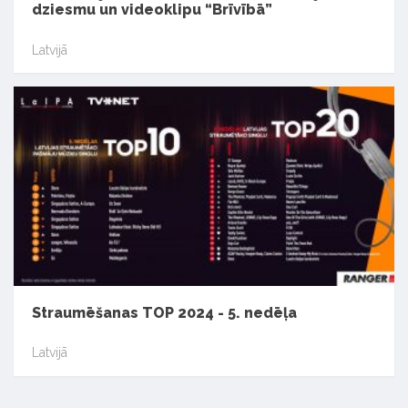
dziesmu un videoklipu “Brīvībā”
Latvijā
Straumēšanas TOP 2024 - 5. nedēļa
Latvijā