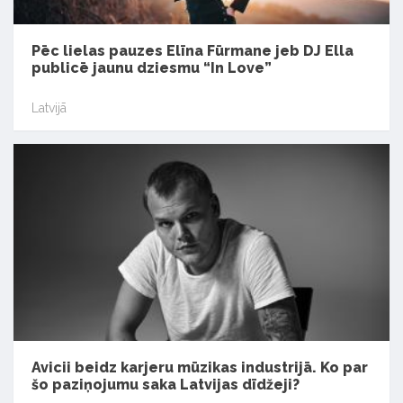
Pēc lielas pauzes Elīna Fūrmane jeb DJ Ella
publicē jaunu dziesmu “In Love”
Latvijā
Avicii beidz karjeru mūzikas industrijā. Ko par
šo paziņojumu saka Latvijas dīdžeji?