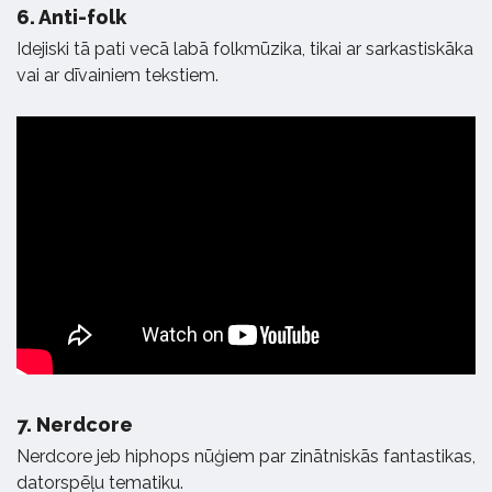
6.
Anti-folk
Idejiski tā pati vecā labā folkmūzika, tikai ar sarkastiskāka
vai ar dīvainiem tekstiem.
7.
Nerdcore
Nerdcore jeb hiphops nūģiem par zinātniskās fantastikas,
datorspēļu tematiku.