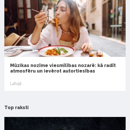
Mūzikas nozīme viesmīlības nozarē: kā radīt
atmosfēru un ievērot autortiesības
Latvijā
Top raksti