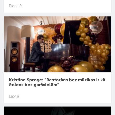
Pasaulē
Kristīne Sproģe: ”Restorāns bez mūzikas ir kā
ēdiens bez garšvielām”
Latvijā