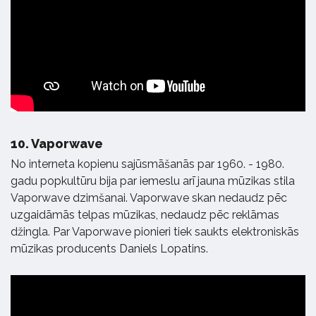
10.
Vaporwave
No interneta kopienu sajūsmāšanās par 1960. - 1980.
gadu popkultūru bija par iemeslu arī jauna mūzikas stila
Vaporwave dzimšanai. Vaporwave skan nedaudz pēc
uzgaidāmās telpas mūzikas, nedaudz pēc reklāmas
džingla. Par Vaporwave pionieri tiek saukts elektroniskās
mūzikas producents Daniels Lopatins.