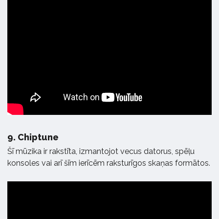
9.
Chiptune
Šī mūzika ir rakstīta, izmantojot vecus datorus, spēļu
konsoles vai arī šīm ierīcēm raksturīgos skaņas formātos.