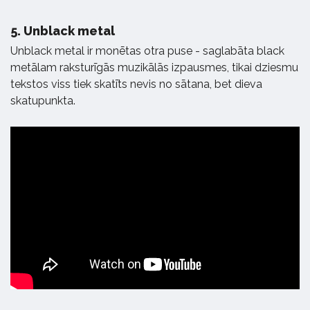
5.
Unblack metal
Unblack metal ir monētas otra puse - saglabāta black
metālam raksturīgās muzikālās izpausmes, tikai dziesmu
tekstos viss tiek skatīts nevis no sātana, bet dieva
skatupunkta.