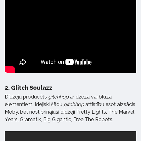
2.
Glitch Soulazz
Dīdžeju producēts
gitchhop
ar džeza vai blūza
elementiem. Idejiski šādu
gitchhop
attīstību esot aizsācis
Moby, bet nostiprinājuši dīdžeji Pretty Lights, The Marvel
Years, Gramatik, Big Gigantic, Free The Robots.