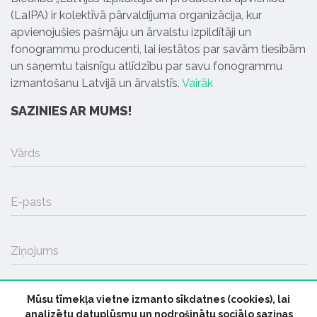
(LaIPA) ir kolektīvā pārvaldījuma organizācija, kur
apvienojušies pašmāju un ārvalstu izpildītāji un
fonogrammu producenti, lai iestātos par savām tiesībām
un saņemtu taisnīgu atlīdzību par savu fonogrammu
izmantošanu Latvijā un ārvalstīs.
Vairāk
SAZINIES AR MUMS!
Vārds
E-pasts
Ziņojums
Mūsu tīmekļa vietne izmanto sīkdatnes (cookies), lai
SŪTĪT
analizētu datuplūsmu un nodrošinātu sociālo saziņas