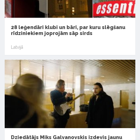
28 leģendāri klubi un bāri, par kuru slēgšanu
rīdziniekiem joprojām sāp sirds
Latvijā
Dziedātājs Miks Galvanovskis izdevis jaunu