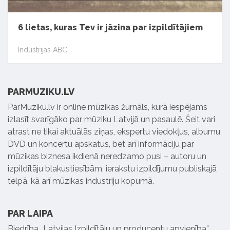
6 lietas, kuras Tev ir jāzina par izpildītājiem
Industrijas ABC
PARMUZIKU.LV
ParMuziku.lv ir online mūzikas žurnāls, kurā iespējams
izlasīt svarīgāko par mūziku Latvijā un pasaulē. Šeit vari
atrast ne tikai aktuālās ziņas, ekspertu viedokļus, albumu,
DVD un koncertu apskatus, bet arī informāciju par
mūzikas biznesa ikdienā neredzamo pusi – autoru un
izpildītāju blakustiesībām, ierakstu izpildījumu publiskajā
telpā, kā arī mūzikas industriju kopumā.
PAR LAIPA
Biedrība „Latvijas Izpildītāju un producentu apvienība”