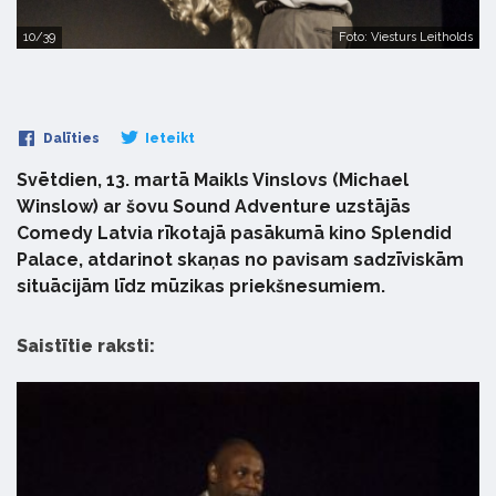
10/39
Foto: Viesturs Leitholds
Dalīties
Ieteikt
Svētdien, 13. martā Maikls Vinslovs (Michael
Winslow) ar šovu Sound Adventure uzstājās
Comedy Latvia rīkotajā pasākumā kino Splendid
Palace, atdarinot skaņas no pavisam sadzīviskām
situācijām līdz mūzikas priekšnesumiem.
Saistītie raksti: