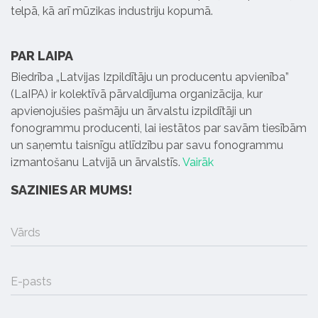
telpā, kā arī mūzikas industriju kopumā.
PAR LAIPA
Biedrība „Latvijas Izpildītāju un producentu apvienība”
(LaIPA) ir kolektīvā pārvaldījuma organizācija, kur
apvienojušies pašmāju un ārvalstu izpildītāji un
fonogrammu producenti, lai iestātos par savām tiesībām
un saņemtu taisnīgu atlīdzību par savu fonogrammu
izmantošanu Latvijā un ārvalstīs.
Vairāk
SAZINIES AR MUMS!
Vārds
E-pasts