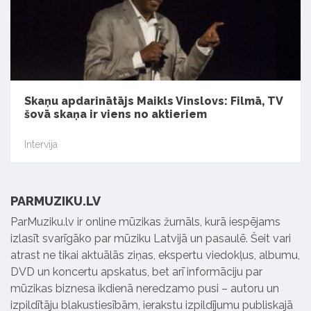
Skaņu apdarinātājs Maikls Vinslovs: Filmā, TV
šovā skaņa ir viens no aktieriem
Intervija
PARMUZIKU.LV
ParMuziku.lv ir online mūzikas žurnāls, kurā iespējams
izlasīt svarīgāko par mūziku Latvijā un pasaulē. Šeit vari
atrast ne tikai aktuālās ziņas, ekspertu viedokļus, albumu,
DVD un koncertu apskatus, bet arī informāciju par
mūzikas biznesa ikdienā neredzamo pusi – autoru un
izpildītāju blakustiesībām, ierakstu izpildījumu publiskajā