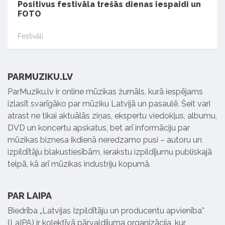
Positivus festivāla trešās dienas iespaidi un
FOTO
Festivāli
PARMUZIKU.LV
ParMuziku.lv ir online mūzikas žurnāls, kurā iespējams
izlasīt svarīgāko par mūziku Latvijā un pasaulē. Šeit vari
atrast ne tikai aktuālās ziņas, ekspertu viedokļus, albumu,
DVD un koncertu apskatus, bet arī informāciju par
mūzikas biznesa ikdienā neredzamo pusi – autoru un
izpildītāju blakustiesībām, ierakstu izpildījumu publiskajā
telpā, kā arī mūzikas industriju kopumā.
PAR LAIPA
Biedrība „Latvijas Izpildītāju un producentu apvienība”
(LaIPA) ir kolektīvā pārvaldījuma organizācija, kur