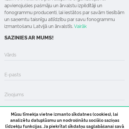
apvienojušies pašmāju un ārvalstu izpildītāji un
fonogrammu producenti, lai iestātos par savām tiesībām
un saņemtu taisnīgu atlīdzību par savu fonogrammu
izmantošanu Latvijā un ārvalstīs.
Vairāk
SAZINIES AR MUMS!
Vārds
E-pasts
Ziņojums
Mūsu tīmekļa vietne izmanto sīkdatnes (cookies), lai
SŪTĪT
analizētu datuplūsmu un nodrošinātu sociālo saziņas
līdzekļu funkcijas. Ja piekrītat sīkdatņu saglabāšanai savā