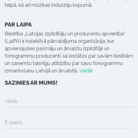
telpā, kā arī mūzikas industriju kopumā.
PAR LAIPA
Biedrība „Latvijas Izpildītāju un producentu apvienība”
(LaIPA) ir kolektīvā pārvaldījuma organizācija, kur
apvienojušies pašmāju un ārvalstu izpildītāji un
fonogrammu producenti, lai iestātos par savām tiesībām
un saņemtu taisnīgu atlīdzību par savu fonogrammu
izmantošanu Latvijā un ārvalstīs.
Vairāk
SAZINIES AR MUMS!
Vārds
E-pasts