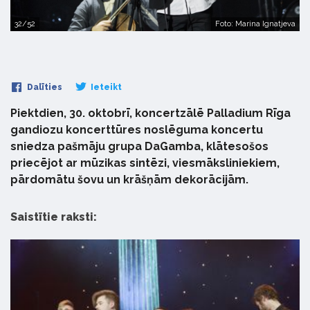
32/52
Foto: Marina Ignatjeva
Dalīties
Ieteikt
Piektdien, 30. oktobrī, koncertzālē Palladium Rīga
gandiozu koncerttūres noslēguma koncertu
sniedza pašmāju grupa DaGamba, klātesošos
priecējot ar mūzikas sintēzi, viesmāksliniekiem,
pārdomātu šovu un krāšņām dekorācijām.
Saistītie raksti: