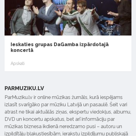
Ieskaties grupas DaGamba izpārdotajā
koncertā
Apskati
PARMUZIKU.LV
ParMuziku.lv ir online mūzikas žurnāls, kurā iespējams
izlasīt svarīgāko par mūziku Latvijā un pasaulē. Šeit vari
atrast ne tikai aktuālās ziņas, ekspertu viedokļus, albumu,
DVD un koncertu apskatus, bet arī informāciju par
mūzikas biznesa ikdienā neredzamo pusi – autoru un
izpildītāju blakustiesībām, ierakstu izpildījumu publiskajā