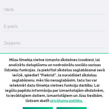
Vārds
E-pasts
Ziņojums
Mūsu tīmekļa vietne izmanto sīkdatnes (cookies), lai
SŪTĪT
analizētu datuplūsmu un nodrošinātu sociālo saziņas
līdzekļu funkcijas. Ja piekrītat sīkdatņu saglabāšanai savā
ierīcē, spiediet “Piekrist”. Ja noraidīsiet sīkdatņu
saglabāšanu, mēs tās nesaglabāsim, taču tas var
ietekmēt dažu tīmekļa vietnes funkciju darbību. Lai
iegūtu papildu informāciju par izmantotajām sīkdatnēm,
© 2026 parmuziku.lv, visas tiesības paturētas
to ievāktajiem datiem, izmantotājiem un Jūsu tiesībām,
lūdzam skatīt
privātuma politiku.
RSS:
ParMuziku.lv
Mūzikas Ziņas
Industrijas Ziņas
Industrijas ABC
Mūzika Biznesam
Latvijas oficiālais