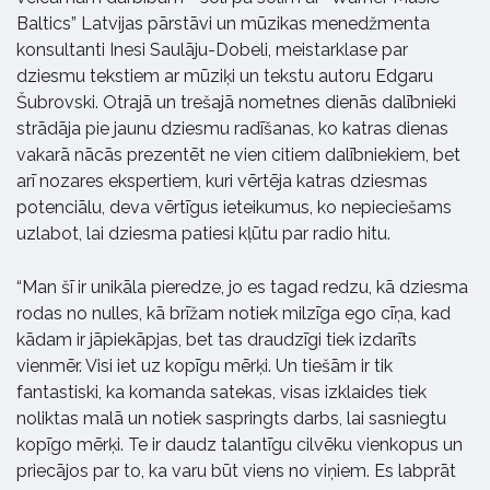
Baltics” Latvijas pārstāvi un mūzikas menedžmenta
konsultanti Inesi Saulāju-Dobeli, meistarklase par
dziesmu tekstiem ar mūziķi un tekstu autoru Edgaru
Šubrovski. Otrajā un trešajā nometnes dienās dalībnieki
strādāja pie jaunu dziesmu radīšanas, ko katras dienas
vakarā nācās prezentēt ne vien citiem dalībniekiem, bet
arī nozares ekspertiem, kuri vērtēja katras dziesmas
potenciālu, deva vērtīgus ieteikumus, ko nepieciešams
uzlabot, lai dziesma patiesi kļūtu par radio hitu.
“Man šī ir unikāla pieredze, jo es tagad redzu, kā dziesma
rodas no nulles, kā brīžam notiek milzīga ego cīņa, kad
kādam ir jāpiekāpjas, bet tas draudzīgi tiek izdarīts
vienmēr. Visi iet uz kopīgu mērķi. Un tiešām ir tik
fantastiski, ka komanda satekas, visas izklaides tiek
noliktas malā un notiek saspringts darbs, lai sasniegtu
kopīgo mērķi. Te ir daudz talantīgu cilvēku vienkopus un
priecājos par to, ka varu būt viens no viņiem. Es labprāt