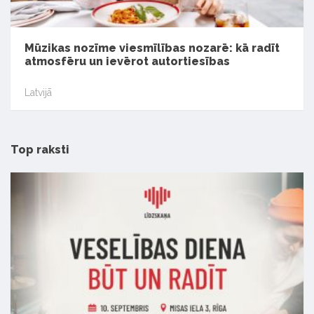
Mūzikas nozīme viesmīlības nozarē: kā radīt
atmosfēru un ievērot autortiesības
Latvijā
Top raksti