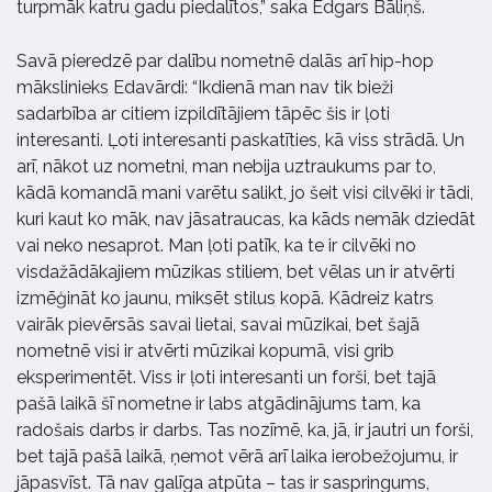
turpmāk katru gadu piedalītos,” saka Edgars Bāliņš.
Savā pieredzē par dalību nometnē dalās arī hip-hop
mākslinieks Edavārdi: “Ikdienā man nav tik bieži
sadarbība ar citiem izpildītājiem tāpēc šis ir ļoti
interesanti. Ļoti interesanti paskatīties, kā viss strādā. Un
arī, nākot uz nometni, man nebija uztraukums par to,
kādā komandā mani varētu salikt, jo šeit visi cilvēki ir tādi,
kuri kaut ko māk, nav jāsatraucas, ka kāds nemāk dziedāt
vai neko nesaprot. Man ļoti patīk, ka te ir cilvēki no
visdažādākajiem mūzikas stiliem, bet vēlas un ir atvērti
izmēģināt ko jaunu, miksēt stilus kopā. Kādreiz katrs
vairāk pievērsās savai lietai, savai mūzikai, bet šajā
nometnē visi ir atvērti mūzikai kopumā, visi grib
eksperimentēt. Viss ir ļoti interesanti un forši, bet tajā
pašā laikā šī nometne ir labs atgādinājums tam, ka
radošais darbs ir darbs. Tas nozīmē, ka, jā, ir jautri un forši,
bet tajā pašā laikā, ņemot vērā arī laika ierobežojumu, ir
jāpasvīst. Tā nav galīga atpūta – tas ir saspringums,