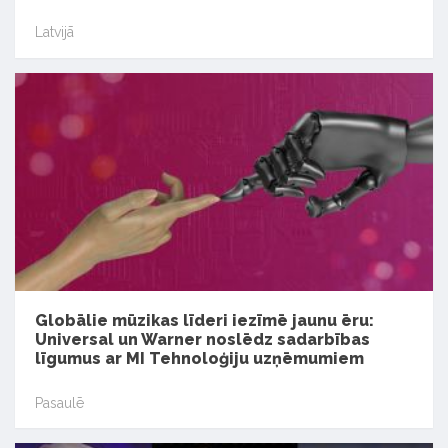
Latvijā
Globālie mūzikas līderi iezīmē jaunu ēru:
Universal un Warner noslēdz sadarbības
līgumus ar MI Tehnoloģiju uzņēmumiem
Pasaulē