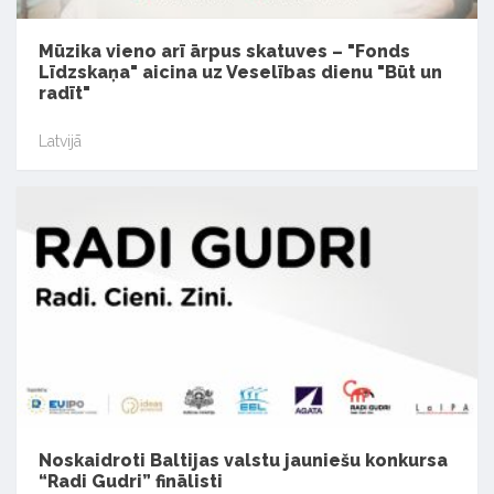
Mūzika vieno arī ārpus skatuves – "Fonds
Līdzskaņa" aicina uz Veselības dienu "Būt un
radīt"
Latvijā
Noskaidroti Baltijas valstu jauniešu konkursa
“Radi Gudri” finālisti