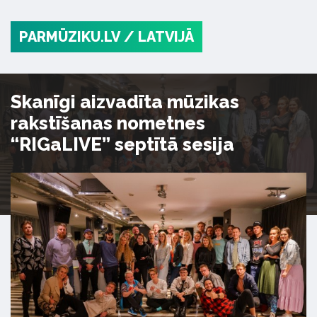
PARMŪZIKU.LV
/ LATVIJĀ
Skanīgi aizvadīta mūzikas
rakstīšanas nometnes
“RIGaLIVE” septītā sesija