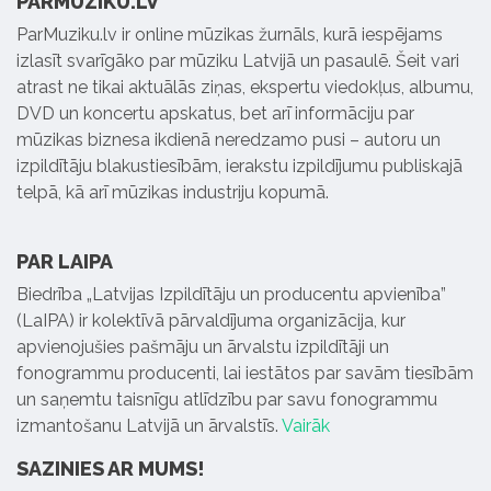
PARMUZIKU.LV
ParMuziku.lv ir online mūzikas žurnāls, kurā iespējams
izlasīt svarīgāko par mūziku Latvijā un pasaulē. Šeit vari
atrast ne tikai aktuālās ziņas, ekspertu viedokļus, albumu,
DVD un koncertu apskatus, bet arī informāciju par
mūzikas biznesa ikdienā neredzamo pusi – autoru un
izpildītāju blakustiesībām, ierakstu izpildījumu publiskajā
telpā, kā arī mūzikas industriju kopumā.
PAR LAIPA
Biedrība „Latvijas Izpildītāju un producentu apvienība”
(LaIPA) ir kolektīvā pārvaldījuma organizācija, kur
apvienojušies pašmāju un ārvalstu izpildītāji un
fonogrammu producenti, lai iestātos par savām tiesībām
un saņemtu taisnīgu atlīdzību par savu fonogrammu
izmantošanu Latvijā un ārvalstīs.
Vairāk
SAZINIES AR MUMS!