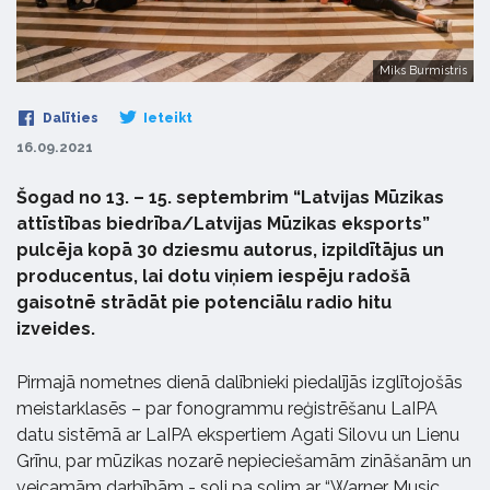
Miks Burmistris
Dalīties
Ieteikt
16.09.2021
Šogad no 13. – 15. septembrim “Latvijas Mūzikas
attīstības biedrība/Latvijas Mūzikas eksports”
pulcēja kopā 30 dziesmu autorus, izpildītājus un
producentus, lai dotu viņiem iespēju radošā
gaisotnē strādāt pie potenciālu radio hitu
izveides.
Pirmajā nometnes dienā dalībnieki piedalījās izglītojošās
meistarklasēs – par fonogrammu reģistrēšanu LaIPA
datu sistēmā ar LaIPA ekspertiem Agati Silovu un Lienu
Grīnu, par mūzikas nozarē nepieciešamām zināšanām un
veicamām darbībām - soli pa solim ar “Warner Music