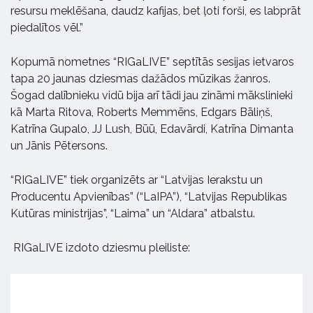
resursu meklēšana, daudz kafijas, bet ļoti forši, es labprāt
piedalītos vēl.”
Kopumā nometnes “RIGaLIVE” septītās sesijas ietvaros
tapa 20 jaunas dziesmas dažādos mūzikas žanros.
Šogad dalībnieku vidū bija arī tādi jau zināmi mākslinieki
kā Marta Ritova, Roberts Memmēns, Edgars Bāliņš,
Katrīna Gupalo, JJ Lush, Būū, Edavārdi, Katrīna Dimanta
un Jānis Pētersons.
“RIGaLIVE” tiek organizēts ar “Latvijas Ierakstu un
Producentu Apvienības” (“LaIPA”), “Latvijas Republikas
Kutūras ministrijas”, “Laima” un “Aldara” atbalstu.
RIGaLIVE izdoto dziesmu pleiliste: