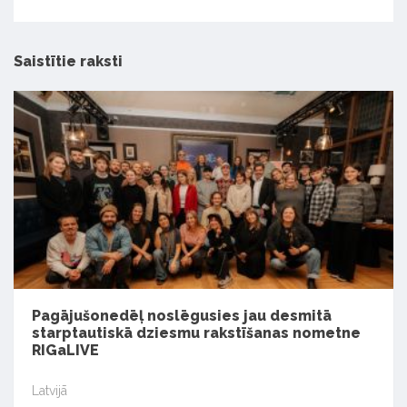
Saistītie raksti
Pagājušonedēļ noslēgusies jau desmitā
starptautiskā dziesmu rakstīšanas nometne
RIGaLIVE
Latvijā