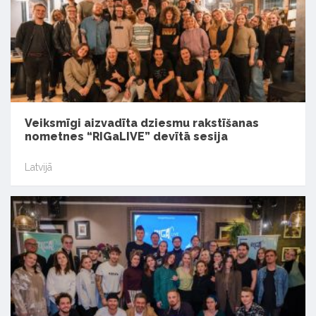
Veiksmīgi aizvadīta dziesmu rakstīšanas
nometnes “RIGaLIVE” devītā sesija
Latvijā