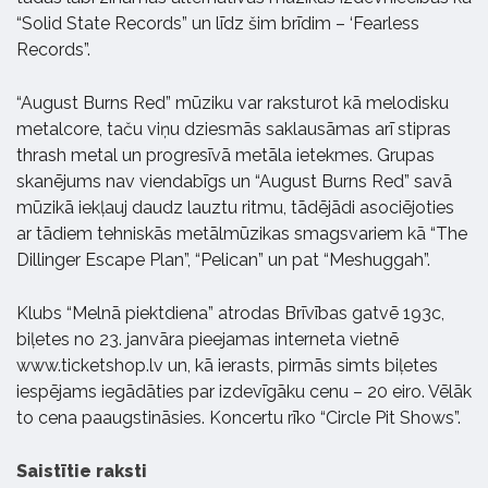
“Solid State Records” un līdz šim brīdim – ‘Fearless
Records”.
“August Burns Red” mūziku var raksturot kā melodisku
metalcore, taču viņu dziesmās saklausāmas arī stipras
thrash metal un progresīvā metāla ietekmes. Grupas
skanējums nav viendabīgs un “August Burns Red” savā
mūzikā iekļauj daudz lauztu ritmu, tādējādi asociējoties
ar tādiem tehniskās metālmūzikas smagsvariem kā “The
Dillinger Escape Plan”, “Pelican” un pat “Meshuggah”.
Klubs “Melnā piektdiena” atrodas Brīvības gatvē 193c,
biļetes no 23. janvāra pieejamas interneta vietnē
www.ticketshop.lv un, kā ierasts, pirmās simts biļetes
iespējams iegādāties par izdevīgāku cenu – 20 eiro. Vēlāk
to cena paaugstināsies. Koncertu rīko “Circle Pit Shows”.
Saistītie raksti