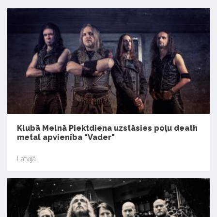
Klubā Melnā Piektdiena uzstāsies poļu death
metal apvienība "Vader"
Latvijā