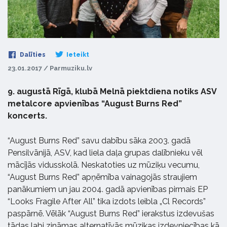
Dalīties
Ieteikt
23.01.2017 / Parmuziku.lv
9. augustā Rīgā, klubā Melnā piektdiena notiks ASV
metalcore apvienības “August Burns Red”
koncerts.
“August Burns Red” savu dabību sāka 2003. gadā
Pensilvānijā, ASV, kad liela daļa grupas dalībnieku vēl
mācījās vidusskolā. Neskatoties uz mūziķu vecumu,
“August Burns Red” apņēmība vainagojās straujiem
panākumiem un jau 2004. gadā apvienības pirmais EP
“Looks Fragile After All” tika izdots leibla „Cl Records”
paspārnē. Vēlāk “August Burns Red” ierakstus izdevušas
tādas labi zināmas alternatīvās mūzikas izdevniecības kā