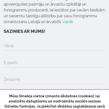
apvienojušies pašmāju un ārvalstu izpildītāji un
fonogrammu producenti, lai iestātos par savām tiesībām
un saņemtu taisnīgu atlīdzību par savu fonogrammu
izmantošanu Latvijā un ārvalstīs.
Vairāk
SAZINIES AR MUMS!
Vārds
E-pasts
Ziņojums
Mūsu tīmekļa vietne izmanto sīkdatnes (cookies), lai
SŪTĪT
analizētu datuplūsmu un nodrošinātu sociālo saziņas
līdzekļu funkcijas. Ja piekrītat sīkdatņu saglabāšanai savā