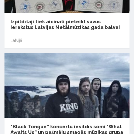
Izpildītāji tiek aicināti pieteikt savus
ierakstus Latvijas Metālmūzikas gada balvai
Latvijā
"Black Tongue” koncertu iesildīs somi "What
Awaits Us” un pašmāju smagās mūzikas grupa