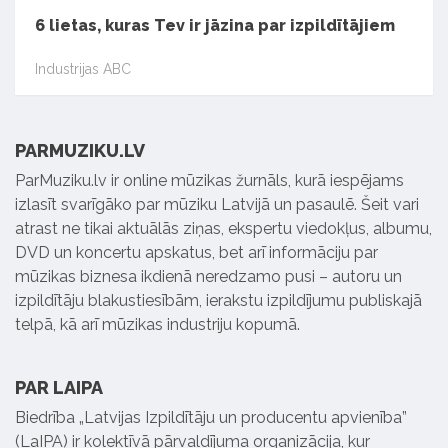
6 lietas, kuras Tev ir jāzina par izpildītājiem
Industrijas ABC
PARMUZIKU.LV
ParMuziku.lv ir online mūzikas žurnāls, kurā iespējams
izlasīt svarīgāko par mūziku Latvijā un pasaulē. Šeit vari
atrast ne tikai aktuālās ziņas, ekspertu viedokļus, albumu,
DVD un koncertu apskatus, bet arī informāciju par
mūzikas biznesa ikdienā neredzamo pusi – autoru un
izpildītāju blakustiesībām, ierakstu izpildījumu publiskajā
telpā, kā arī mūzikas industriju kopumā.
PAR LAIPA
Biedrība „Latvijas Izpildītāju un producentu apvienība”
(LaIPA) ir kolektīvā pārvaldījuma organizācija, kur