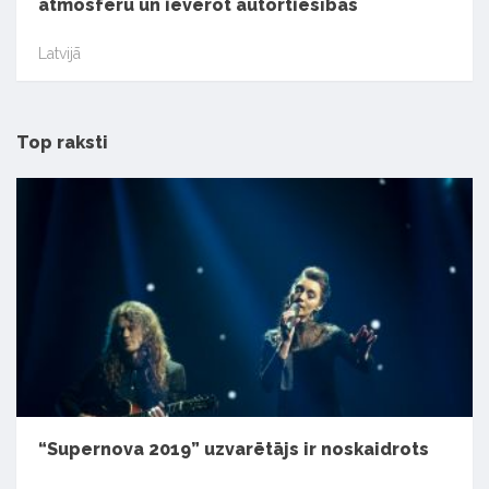
atmosfēru un ievērot autortiesības
Latvijā
Top raksti
“Supernova 2019” uzvarētājs ir noskaidrots