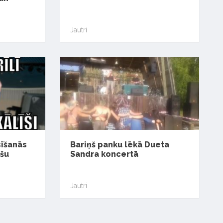
Jautri
sīšanās
Bariņš panku lēkā Dueta
ešu
Sandra koncertā
Jautri