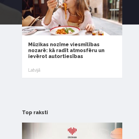
Mūzikas nozīme viesmīlības
nozarē: kā radīt atmosfēru un
ievērot autortiesības
Latvijā
Top raksti