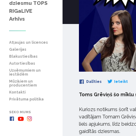
dziesmu TOPS
RIGaLIVE
Arhīvs
Atļaujas un licences
Galerijas
Blakustiesības
Autortiesības
Uzņēmumiem un
iestādēm
Mūziķiem un
Dalīties
Ieteikt
producentiem
Kontakti
Toms Grēviņš šo mīklu 
Privātuma politika
Kuriozs notikums šorīt vald
SEKO MUMS
vadītājam Tomam Grēviņa
liels apjukums, līdz beidzo
gaidītās dziesmas.