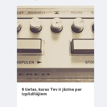
6 lietas, kuras Tev ir jāzina par
izpildītājiem