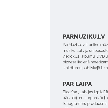
PARMUZIKU.LV
ParMuziku.lv ir online mūz
mūziku Latvijā un pasaulē. 
viedokļus, albumu, DVD un
biznesa ikdienā neredzamo
izpildījumu publiskajā tel
PAR LAIPA
Biedrība „Latvijas Izpildī
pārvaldījuma organizācija,
fonogrammu producenti, l