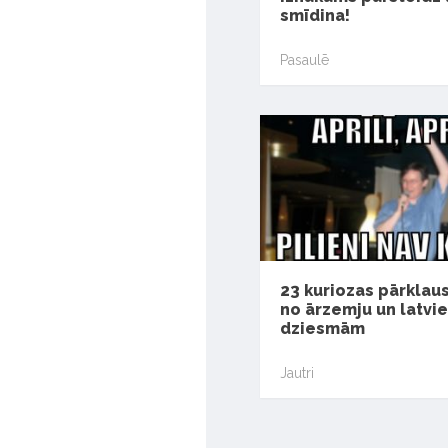
smīdina!
Pasaulē
23 kuriozas pārklau
no ārzemju un latvi
dziesmām
Jautri