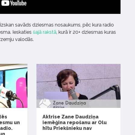
rā izskan savāds dziesmas nosaukums, pēc kura radio
esma. Ieskaties
šajā rakstā
, kurā ir 20+ dziesmas kuras
ārzemju valodās.
tēs
Aktrise Zane Daudziņa
iesmu un
iemēģina repošanu ar Olu
adio.
hītu Priekšnieku nav
un