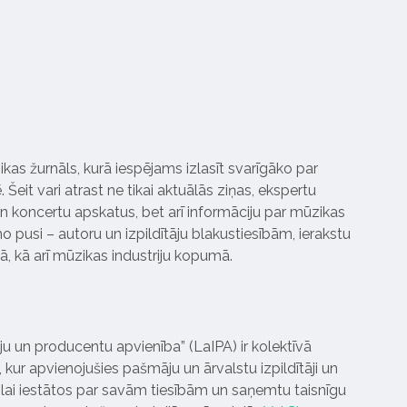
ikas žurnāls, kurā iespējams izlasīt svarīgāko par
Šeit vari atrast ne tikai aktuālās ziņas, ekspertu
 koncertu apskatus, bet arī informāciju par mūzikas
 pusi – autoru un izpildītāju blakustiesībām, ierakstu
pā, kā arī mūzikas industriju kopumā.
tāju un producentu apvienība” (LaIPA) ir kolektīvā
 kur apvienojušies pašmāju un ārvalstu izpildītāji un
ai iestātos par savām tiesībām un saņemtu taisnīgu