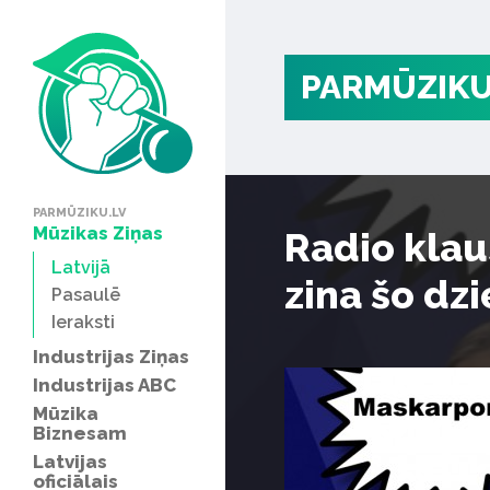
PARMŪZIKU
PARMŪZIKU.LV
Mūzikas Ziņas
Radio klau
Latvijā
zina šo dz
Pasaulē
Ieraksti
Industrijas Ziņas
Industrijas ABC
Mūzika
Biznesam
Latvijas
oficiālais