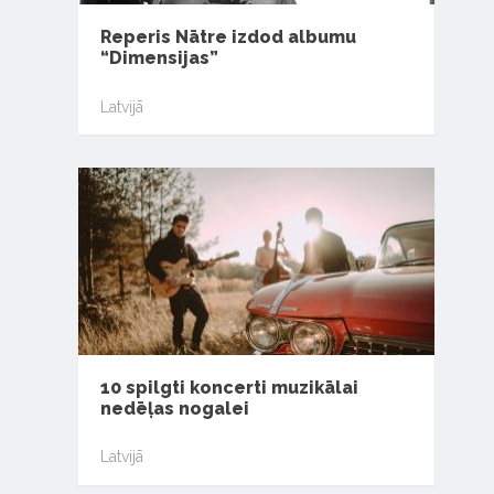
Reperis Nātre izdod albumu
“Dimensijas”
Latvijā
10 spilgti koncerti muzikālai
nedēļas nogalei
Latvijā