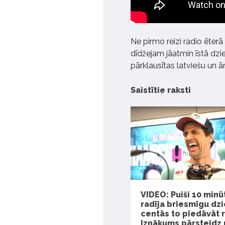
Ne pirmo reizi radio ēte
dīdžejam jāatmin īstā dzi
pārklausītas latviešu un 
Saistītie raksti
VIDEO: Puiši 10 minū
radīja briesmīgu dz
centās to piedāvāt r
Iznākums pārsteidz 