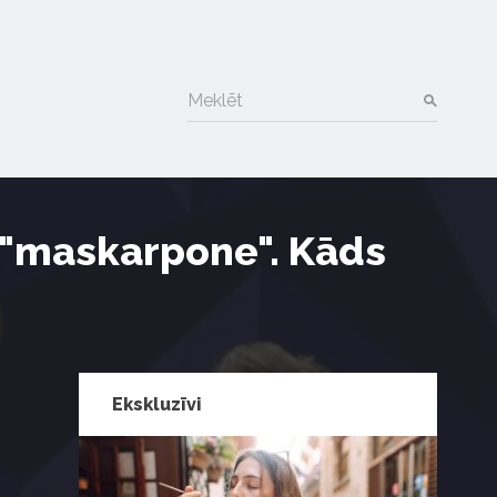
Meklēt
s "maskarpone". Kāds
Ekskluzīvi