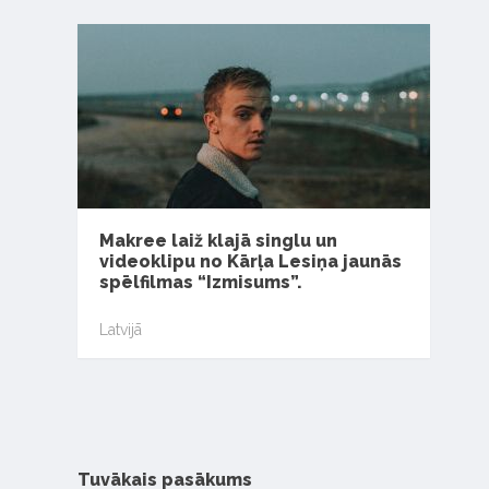
Makree laiž klajā singlu un
videoklipu no Kārļa Lesiņa jaunās
spēlfilmas “Izmisums”.
Latvijā
Tuvākais pasākums