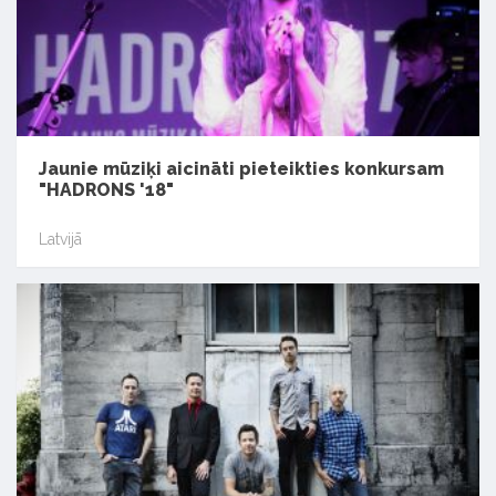
Jaunie mūziķi aicināti pieteikties konkursam
"HADRONS '18"
Latvijā