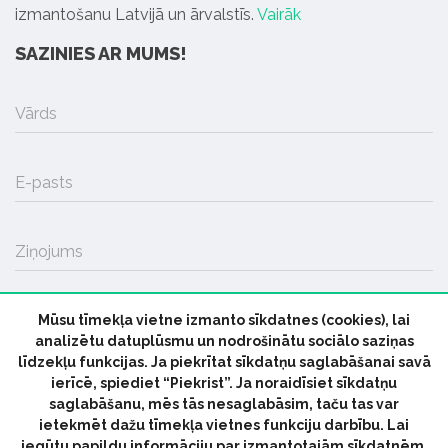
izmantošanu Latvijā un ārvalstīs.
Vairāk
SAZINIES AR MUMS!
Vārds
E-pasts
Ziņojums
Mūsu tīmekļa vietne izmanto sīkdatnes (cookies), lai
SŪTĪT
analizētu datuplūsmu un nodrošinātu sociālo saziņas
līdzekļu funkcijas. Ja piekrītat sīkdatņu saglabāšanai savā
ierīcē, spiediet “Piekrist”. Ja noraidīsiet sīkdatņu
saglabāšanu, mēs tās nesaglabāsim, taču tas var
ietekmēt dažu tīmekļa vietnes funkciju darbību. Lai
iegūtu papildu informāciju par izmantotajām sīkdatnēm,