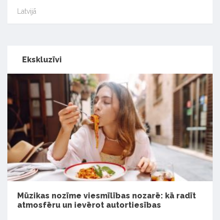
Latvijā
Ekskluzīvi
Mūzikas nozīme viesmīlības nozarē: kā radīt
atmosfēru un ievērot autortiesības