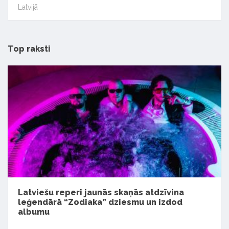
Latvijā
Top raksti
Latviešu reperi jaunās skaņās atdzīvina
leģendārā “Zodiaka” dziesmu un izdod
albumu