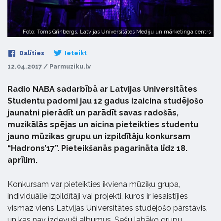
Foto: Toms Grīnbergs, Latvijas Universitātes Mediju un mārketinga centrs
Dalīties
Ieteikt
12.04.2017 / Parmuziku.lv
Radio NABA sadarbībā ar Latvijas Universitātes
Studentu padomi jau 12 gadus izaicina studējošo
jaunatni pierādīt un parādīt savas radošās,
muzikālās spējas un aicina pieteikties studentu
jauno mūzikas grupu un izpildītāju konkursam
“Hadrons’17”. Pieteikšanās pagarināta līdz 18.
aprīlim.
Konkursam var pieteikties ikviena mūziķu grupa,
individuālie izpildītāji vai projekti, kuros ir iesaistījies
vismaz viens Latvijas Universitātes studējošo pārstāvis,
un kas nav izdevuši albumus. Sešu labāko grupu