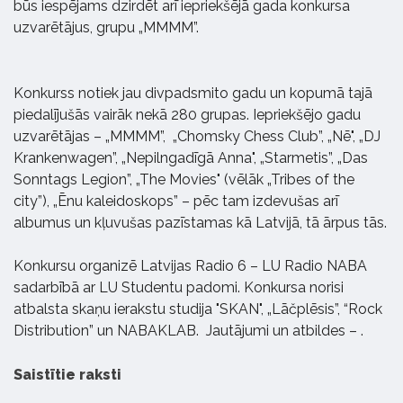
būs iespējams dzirdēt arī iepriekšējā gada konkursa
uzvarētājus, grupu „MMMM”.
Konkurss notiek jau divpadsmito gadu un kopumā tajā
piedalījušās vairāk nekā 280 grupas. Iepriekšējo gadu
uzvarētājas – „MMMM”, „Chomsky Chess Club”, „Nē", „DJ
Krankenwagen”, „Nepilngadīgā Anna", „Starmetis”, „Das
Sonntags Legion”, „The Movies" (vēlāk „Tribes of the
city”), „Ēnu kaleidoskops” – pēc tam izdevušas arī
albumus un kļuvušas pazīstamas kā Latvijā, tā ārpus tās.
Konkursu organizē Latvijas Radio 6 – LU Radio NABA
sadarbībā ar LU Studentu padomi. Konkursa norisi
atbalsta skaņu ierakstu studija "SKAN", „Lāčplēsis”, “Rock
Distribution” un NABAKLAB. Jautājumi un atbildes –
.
Saistītie raksti