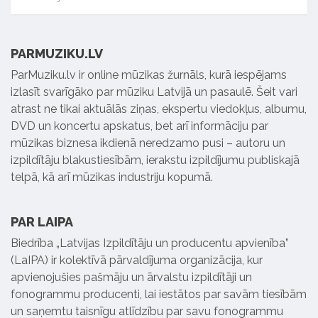
PARMUZIKU.LV
ParMuziku.lv ir online mūzikas žurnāls, kurā iespējams
izlasīt svarīgāko par mūziku Latvijā un pasaulē. Šeit vari
atrast ne tikai aktuālās ziņas, ekspertu viedokļus, albumu,
DVD un koncertu apskatus, bet arī informāciju par
mūzikas biznesa ikdienā neredzamo pusi – autoru un
izpildītāju blakustiesībām, ierakstu izpildījumu publiskajā
telpā, kā arī mūzikas industriju kopumā.
PAR LAIPA
Biedrība „Latvijas Izpildītāju un producentu apvienība”
(LaIPA) ir kolektīvā pārvaldījuma organizācija, kur
apvienojušies pašmāju un ārvalstu izpildītāji un
fonogrammu producenti, lai iestātos par savām tiesībām
un saņemtu taisnīgu atlīdzību par savu fonogrammu