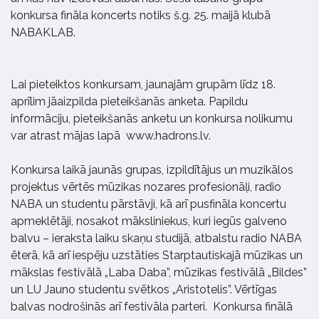
konkursa fināla koncerts notiks š.g. 25. maijā klubā
NABAKLAB.
Lai pieteiktos konkursam, jaunajām grupām līdz 18.
aprīlim jāaizpilda pieteikšanās anketa. Papildu
informāciju, pieteikšanās anketu un konkursa nolikumu
var atrast mājas lapā www.hadrons.lv.
Konkursa laikā jaunās grupas, izpildītājus un muzikālos
projektus vērtēs mūzikas nozares profesionāļi, radio
NABA un studentu pārstāvji, kā arī pusfināla koncertu
apmeklētāji, nosakot māksliniekus, kuri iegūs galveno
balvu – ieraksta laiku skaņu studijā, atbalstu radio NABA
ēterā, kā arī iespēju uzstāties Starptautiskajā mūzikas un
mākslas festivālā „Laba Daba”, mūzikas festivālā „Bildes”
un LU Jauno studentu svētkos „Aristotelis”. Vērtīgas
balvas nodrošinās arī festivāla parteri. Konkursa finālā