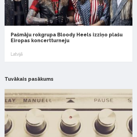
Pašmāju rokgrupa Bloody Heels izziņo plašu
Eiropas koncertturneju
Latvijā
Tuvākais pasākums