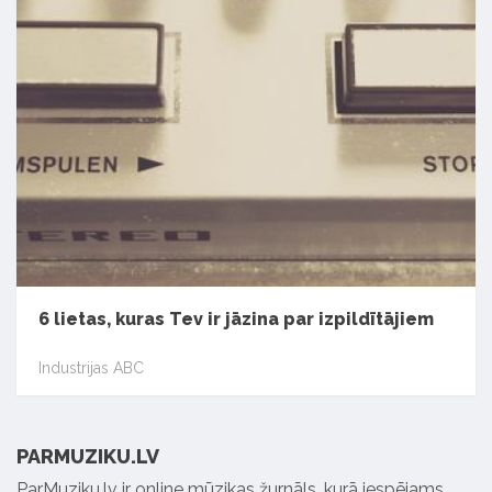
6 lietas, kuras Tev ir jāzina par izpildītājiem
Industrijas ABC
PARMUZIKU.LV
ParMuziku.lv ir online mūzikas žurnāls, kurā iespējams