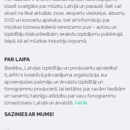
izlasīt svarīgāko par mūziku Latvijā un pasaulē. Šeit vari
atrast ne tikai aktuālās ziņas, ekspertu viedokļus, albumu,
DVD un koncertu apskatus, bet arī informāciju par
mūzikas biznesa ikdienā neredzamo pusi – autoru un
izpildītāju blakustiesībām, ierakstu izpildījumu publiskajā
telpā, kā arī mūzikas industriju kopumā.
PAR LAIPA
Biedrība „Latvijas Izpildītāju un producentu apvienība”
(LaIPA) ir kolektīvā pārvaldījuma organizācija, kur
apvienojušies pašmāju un ārvalstu izpildītāji un
fonogrammu producenti, lai iestātos par savām tiesībām
un saņemtu taisnīgu atlīdzību par savu fonogrammu
izmantošanu Latvijā un ārvalstīs.
Vairāk
SAZINIES AR MUMS!