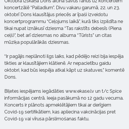
Oktobra izskaņā Dons aicina savus fanus uz koncertiem
koncertzālē “Palladium”. Divu vakaru garumā, 22. un 23.
oktobrī Dons klausītājus priecēs ar īpaši izveidotu
koncertprogrammu “Ceļojums laikā”, kurā tiks izpildīta ne
tikai nupat iznākusī dziesma “Tas rakstīts debesīs (Piena
ceļš)”, bet arī dziesmas no albuma “Tūrists” un citas
mūziķa populārākās dziesmas.
“Ir pagājis neplānoti ilgs laiks, kad pēdējo reizi bija iespēja
tikties ar klausītājiem klātienē. Ar nepacietību gaidu
oktobri, kad būs iespēja atkal kāpt uz skatuves,” komentē
Dons.
Biļetes iespējams iegādāties www.ekase.lv un t/c Spice
informācijas centrā. Ieeja pasākumā no 12 gadu vecuma.
Koncerts ir plānots apmeklētājiem tikai ar derīgiem
Covid-19 sertifikātiem, kas apliecina vakcinācijas pret
Covid-19 vai vīrusa pārslimošanas faktu.