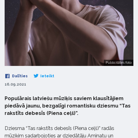
Publicitātes foto
Dalīties
Ieteikt
16.09.2021
Populārais latviešu mūziķis saviem klausītājiem
piedāvā jaunu, bezgalīgi romantisku dziesmu “Tas
rakstīts debesīs (Piena ceļš)”.
Dziesma “Tas rakstīts debesīs (Piena ceļš)” radās
mūziķim sadarbojoties ar dziedātāju Aminatu un