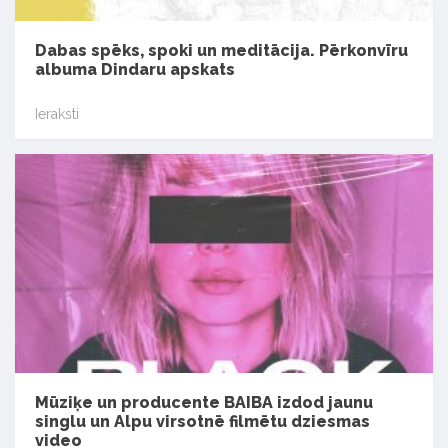
Dabas spēks, spoki un meditācija. Pērkonvīru
albuma Dindaru apskats
Ieraksti
Mūziķe un producente BAIBA izdod jaunu
singlu un Alpu virsotnē filmētu dziesmas
video