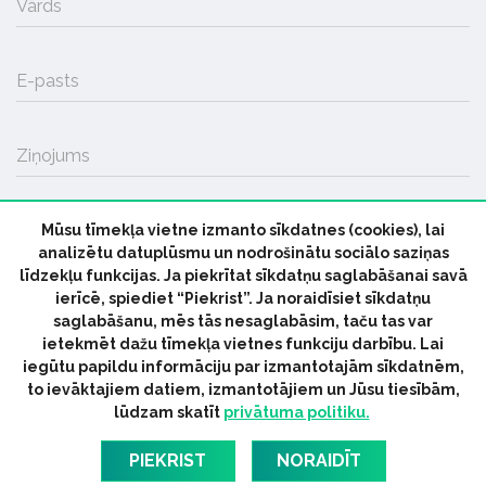
Vārds
E-pasts
Ziņojums
Mūsu tīmekļa vietne izmanto sīkdatnes (cookies), lai
SŪTĪT
analizētu datuplūsmu un nodrošinātu sociālo saziņas
līdzekļu funkcijas. Ja piekrītat sīkdatņu saglabāšanai savā
ierīcē, spiediet “Piekrist”. Ja noraidīsiet sīkdatņu
saglabāšanu, mēs tās nesaglabāsim, taču tas var
ietekmēt dažu tīmekļa vietnes funkciju darbību. Lai
iegūtu papildu informāciju par izmantotajām sīkdatnēm,
© 2026 parmuziku.lv, visas tiesības paturētas
to ievāktajiem datiem, izmantotājiem un Jūsu tiesībām,
lūdzam skatīt
privātuma politiku.
RSS:
ParMuziku.lv
Mūzikas Ziņas
Industrijas Ziņas
Industrijas ABC
Mūzika Biznesam
Latvijas oficiālais
PIEKRIST
NORAIDĪT
dziesmu TOPS
RIGaLIVE