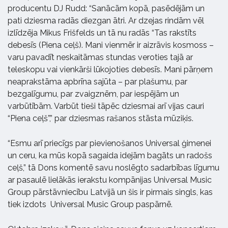
producentu DJ Rudd: “Sanācām kopā, pasēdējām un
pati dziesma radās diezgan ātri. Ar dzejas rindām vēl
izlīdzēja Mikus Frišfelds un tā nu radās “Tas rakstīts
debesīs (Piena ceļš). Mani vienmēr ir aizrāvis kosmoss –
varu pavadīt neskaitāmas stundas veroties tajā ar
teleskopu vai vienkārši lūkojoties debesīs. Mani pārņem
neaprakstāma apbrīna sajūta – par plašumu, par
bezgalīgumu, par zvaigznēm, par iespējām un
varbūtībām. Varbūt tieši tāpēc dziesmai arī vijas cauri
“Piena ceļš”,” par dziesmas rašanos stāsta mūziķis.
“Esmu arī priecīgs par pievienošanos Universal ģimenei
un ceru, ka mūs kopā sagaida idejām bagāts un radošs
ceļš,” tā Dons komentē savu noslēgto sadarbības līgumu
ar pasaulē lielākās ierakstu kompānijas Universal Music
Group pārstāvniecību Latvijā un šis ir pirmais singls, kas
tiek izdots Universal Music Group paspārnē.