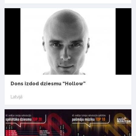
Dons izdod dziesmu “Hollow”
Latvijā