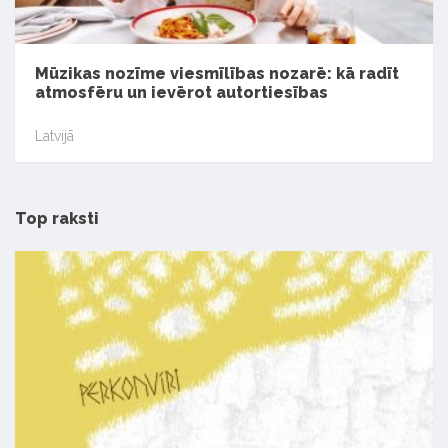
Mūzikas nozīme viesmīlības nozarē: kā radīt
atmosfēru un ievērot autortiesības
Latvijā
Top raksti