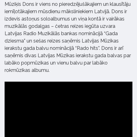
Mūziķis Dons ir viens no pieredzējušākajiem un klausītāju
iemīļotākajiem mūsdienu māksliniekiem Latvijā. Dons ir
izdevis astoņus soloalbumus un viņa kontā ir vairākas
muzikālās godalgas – četras reizes iegūta uzvara
Latvijas Radio Muzikālās bankas nominācijā “Gada
dziesma” un sešas reizes saņēmis Latvijas Mūzikas
ierakstu gada balvu nominācijā “Rado hits”. Dons ir arī
saņēmis divas Latvijas Mūzikas ierakstu gada balvas par
labāko popmūzikas un vienu balvu par labāko
rokmūzikas albumu.