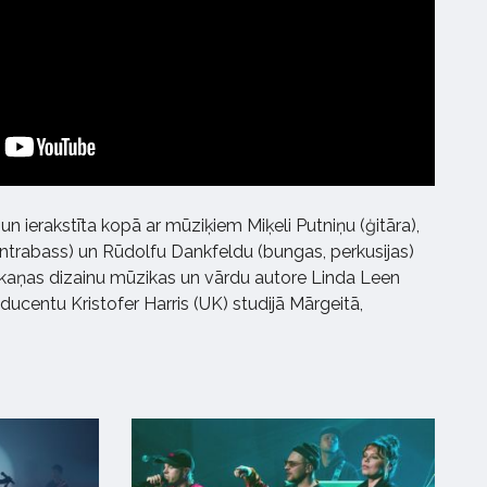
n ierakstīta kopā ar mūziķiem Miķeli Putniņu (ģitāra),
kontrabass) un Rūdolfu Dankfeldu (bungas, perkusijas)
t skaņas dizainu mūzikas un vārdu autore Linda Leen
ducentu Kristofer Harris (UK) studijā Mārgeitā,