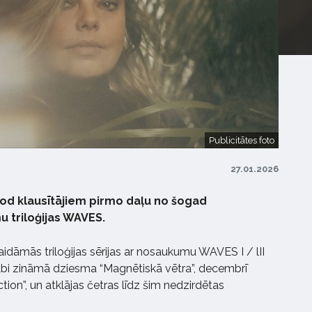
Publicitātes foto
27.01.2026
od klausītājiem pirmo daļu no šogad
 triloģijas WAVES.
dāmās triloģijas sērijas ar nosaukumu WAVES I / lII
 labi zināmā dziesma “Magnētiskā vētra”, decembrī
ction”, un atklājas četras līdz šim nedzirdētas