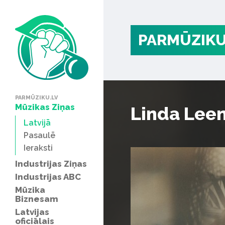
PARMŪZIKU
PARMŪZIKU.LV
Mūzikas Ziņas
Linda Leen
Latvijā
Pasaulē
Ieraksti
Industrijas Ziņas
Industrijas ABC
Mūzika
Biznesam
Latvijas
oficiālais