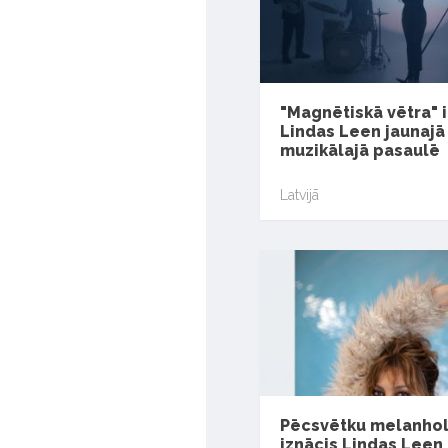
"Magnētiskā vētra" i
Lindas Leen jaunajā
muzikālajā pasaulē
Latvijā
Pēcsvētku melanholi
iznācis Lindas Leen