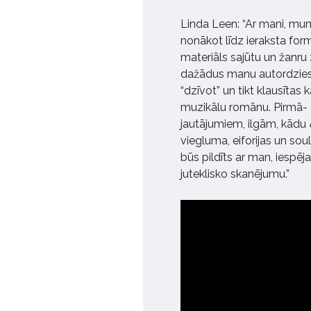
Linda Leen: “Ar mani, mums
nonākot līdz ieraksta form
materiāls sajūtu un žanru 
dažādus manu autordziesm
“dzīvot” un tikt klausītas
muzikālu romānu. Pirmā- 
jautājumiem, ilgām, kādu
viegluma, eiforijas un so
būs pildīts ar man, iespēja
juteklisko skanējumu.”