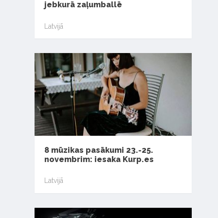
jebkurā zaļumballē
Latvijā
8 mūzikas pasākumi 23.-25.
novembrim: iesaka Kurp.es
Latvijā