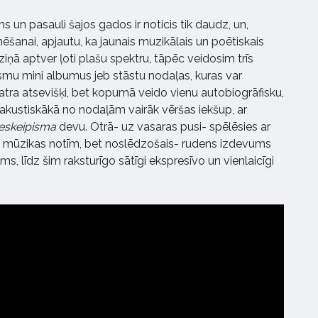
 un pasauli šajos gados ir noticis tik daudz, un,
ēšanai, apjautu, ka jaunais muzikālais un poētiskais
ziņā aptver ļoti plašu spektru, tāpēc veidosim trīs
u mini albumus jeb stāstu nodaļas, kuras var
 katra atsevišķi, bet kopumā veido vienu autobiogrāfisku,
akustiskākā no nodaļām vairāk vēršas iekšup, ar
eskeipisma
devu. Otrā- uz vasaras pusi- spēlēsies ar
ul mūzikas notīm, bet noslēdzošais- rudens izdevums
ms, līdz šim raksturīgo sātīgi ekspresīvo un vienlaicīgi