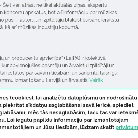
Šeit vari atrast ne tikai aktuālās ziņas, ekspertu
 koncertu apskatus, bet arī informāciju par mūzikas
 pusi – autoru un izpildītāju blakustiesībām, ierakstu
pā, kā arī mūzikas industriju kopumā.
tāju un producentu apvienība” (LaIPA) ir kolektīvā
 kur apvienojušies pašmāju un ārvalstu izpildītāji un
ai iestātos par savām tiesībām un saņemtu taisnīgu
rammu izmantošanu Latvijā un ārvalstīs.
Vairāk
nes (cookies), lai analizētu datuplūsmu un nodrošinātu
Ja piekrītat sīkdatņu saglabāšanai savā ierīcē, spiediet
 saglabāšanu, mēs tās nesaglabāsim, taču tas var ietekm
bu. Lai iegūtu papildu informāciju par izmantotajām
s tiesības paturētas
izmantotājiem un Jūsu tiesībām, lūdzam skatīt
privātu
kas Ziņas
Industrijas Ziņas
Industrijas ABC
Mūzika Biznes