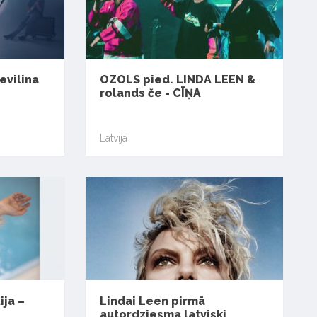
evilina
OZOLS pied. LINDA LEEN &
rolands če - CĪŅA
Latvijā
ja –
Lindai Leen pirmā
autordziesma latviski