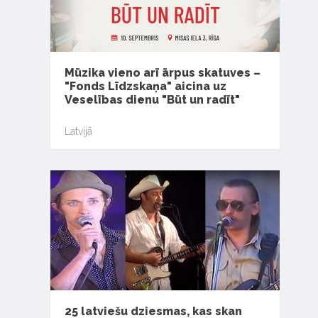
Mūzika vieno arī ārpus skatuves –
"Fonds Līdzskaņa" aicina uz
Veselības dienu "Būt un radīt"
Latvijā
25 latviešu dziesmas, kas skan