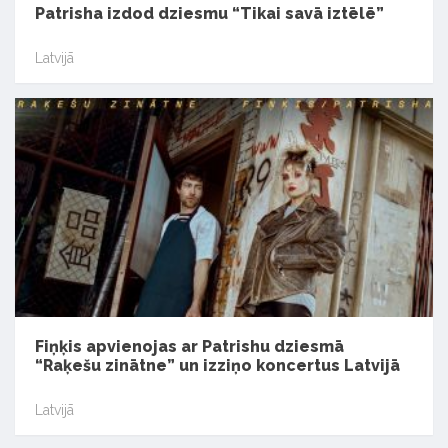
Patrisha izdod dziesmu “Tikai savā iztēlē”
Latvijā
Fiņķis apvienojas ar Patrishu dziesmā
“Raķešu zinātne” un izziņo koncertus Latvijā
Latvijā