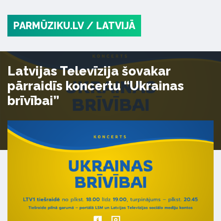
PARMŪZIKU.LV
/ LATVIJĀ
Latvijas Televīzija šovakar
pārraidīs koncertu “Ukrainas
brīvībai”