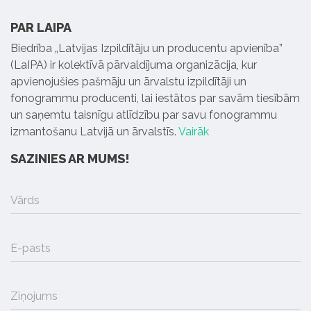
PAR LAIPA
Biedrība „Latvijas Izpildītāju un producentu apvienība”
(LaIPA) ir kolektīvā pārvaldījuma organizācija, kur
apvienojušies pašmāju un ārvalstu izpildītāji un
fonogrammu producenti, lai iestātos par savām tiesībām
un saņemtu taisnīgu atlīdzību par savu fonogrammu
izmantošanu Latvijā un ārvalstīs.
Vairāk
SAZINIES AR MUMS!
Vārds
E-pasts
Ziņojums