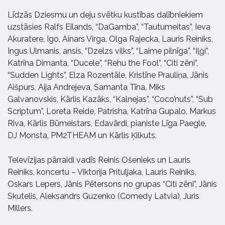
Līdzās Dziesmu un deju svētku kustības dalībniekiem
uzstāsies Ralfs Eilands, “DaGamba”, “Tautumeitas”, Ieva
Akuratere, Igo, Ainars Virga, Olga Rajecka, Lauris Reiniks,
Ingus Ulmanis, ansis, “Dzelzs vilks”, “Laime pilnīga”, “Iļģi”,
Katrīna Dimanta, “Ducele”, “Rehu the Fool”, “Citi zēni”,
“Sudden Lights”, Elza Rozentāle, Kristīne Prauliņa, Jānis
Aišpurs, Aija Andrejeva, Samanta Tīna, Miks
Galvanovskis, Kārlis Kazāks, “Kalnejas”, “Coco’nuts”, “Sub
Scriptum”, Loreta Reide, Patrisha, Katrīna Gupalo, Markus
Riva, Kārlis Būmeistars, Edavārdi, pianiste Līga Paegle,
DJ Monsta, PM2THEAM un Kārlis Ķilkuts.
Televīzijas pārraidi vadīs Reinis Ošenieks un Lauris
Reiniks, koncertu – Viktorija Prituljaka, Lauris Reiniks,
Oskars Lepers, Jānis Pētersons no grupas “Citi zēni”, Jānis
Skutelis, Aleksandrs Guzenko (Comedy Latvia), Juris
Millers.