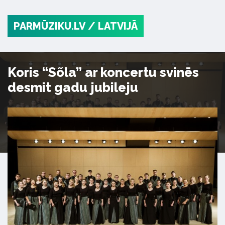
PARMŪZIKU.LV
/ LATVIJĀ
Koris “Sõla” ar koncertu svinēs
desmit gadu jubileju