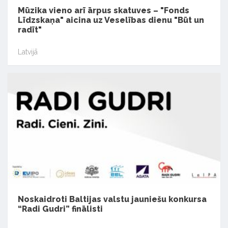
Mūzika vieno arī ārpus skatuves – "Fonds
Līdzskaņa" aicina uz Veselības dienu "Būt un
radīt"
Latvijā
Noskaidroti Baltijas valstu jauniešu konkursa
“Radi Gudri” finālisti