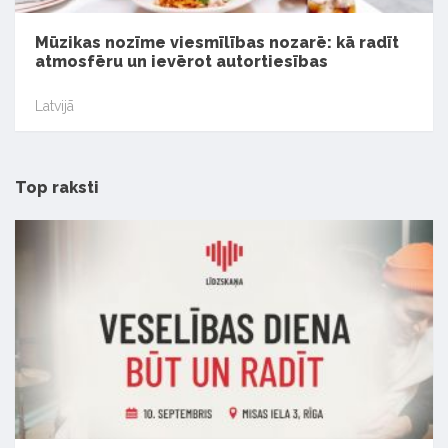
Mūzikas nozīme viesmīlības nozarē: kā radīt
atmosfēru un ievērot autortiesības
Latvijā
Top raksti