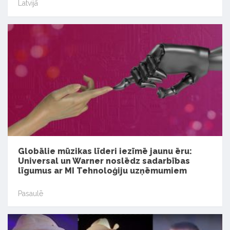
Latvijā
Globālie mūzikas līderi iezīmē jaunu ēru:
Universal un Warner noslēdz sadarbības
līgumus ar MI Tehnoloģiju uzņēmumiem
Pasaulē