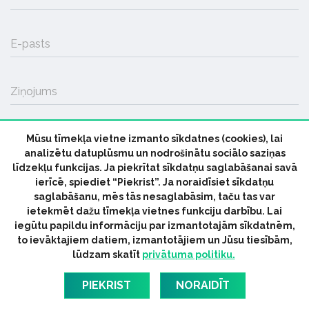
E-pasts
Ziņojums
Mūsu tīmekļa vietne izmanto sīkdatnes (cookies), lai
SŪTĪT
analizētu datuplūsmu un nodrošinātu sociālo saziņas
līdzekļu funkcijas. Ja piekrītat sīkdatņu saglabāšanai savā
ierīcē, spiediet “Piekrist”. Ja noraidīsiet sīkdatņu
saglabāšanu, mēs tās nesaglabāsim, taču tas var
ietekmēt dažu tīmekļa vietnes funkciju darbību. Lai
iegūtu papildu informāciju par izmantotajām sīkdatnēm,
© 2026 parmuziku.lv, visas tiesības paturētas
to ievāktajiem datiem, izmantotājiem un Jūsu tiesībām,
lūdzam skatīt
privātuma politiku.
RSS:
ParMuziku.lv
Mūzikas Ziņas
Industrijas Ziņas
Industrijas ABC
Mūzika Biznesam
Latvijas oficiālais
PIEKRIST
NORAIDĪT
dziesmu TOPS
RIGaLIVE