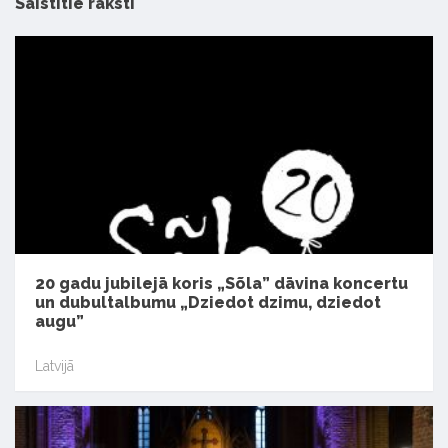
Saistītie raksti
20 gadu jubilejā koris „Sõla” dāvina koncertu
un dubultalbumu „Dziedot dzimu, dziedot
augu”
Latvijā