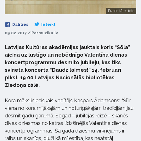
Publicitātes foto
Dalīties
Ieteikt
09.02.2017 / Parmuziku.lv
Latvijas Kultūras akadēmijas jauktais koris “Sõla”
aicina uz lustīgo un nebēdnīgo Valentīna dienas
koncertprogrammu desmito jubileju, kas tiks
svinēta koncertā “Daudz laimes!” 14. februārī
plkst. 19.00 Latvijas Nacionālās bibliotēkas
Ziedoņa zālē.
Kora mākslinieciskais vadītājs Kaspars Ādamsons: “Šī ir
viena no kora mīļākajām un noturīgākajām tradīcijām jau
desmit gadu garumā. Šogad – jubilejas reizē – skanēs
divas dziesmas no katras līdzšinējās Valentīna dienas
koncertprogrammas. Šā gada dziesmu virknējums ir
raibs un skanīgs, gluži kā mīlestība, kas neatstāj