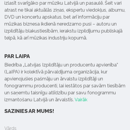
izlasīt svarīgāko par mūziku Latvijā un pasaulē. Šeit vari
atrast ne tikai aktuālās ziņas, ekspertu viedokļus, albumu,
DVD un koncertu apskatus, bet arī informāciju par
mūzikas biznesa ikdienā neredzamo pusi – autoru un
izpildītāju blakustiesībām, ierakstu izpildījumu publiskajā
telpā, kā arī mūzikas industriju kopumā.
PAR LAIPA
Biedrība „Latvijas Izpildītāju un producentu apvienība”
(LaIPA) ir kolektīvā pārvaldījuma organizācija, kur
apvienojušies pašmāju un ārvalstu izpildītāji un
fonogrammu producenti, lai iestātos par savām tiesībām
un saņemtu taisnīgu atlīdzību par savu fonogrammu
izmantošanu Latvijā un ārvalstīs.
Vairāk
SAZINIES AR MUMS!
Vārds