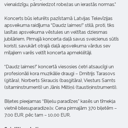
vienaldzīgu, pārsniedzot robežas un ierastās normas.”
Koncerts būs ieturēts pazīstamā Latvijas Televīzijas
apsveikuma raidījuma “Daudz laimes!” stilā, proti, tiks
lasītas apsveikuma vēstules un veltītas dziesmas
jubilāriem. Pirmajā koncerta daļā savus sveicienus sūtīs
koristi, savukārt otrajā daļā apsveikuma vārdus sev
mīļajiem varēs veltīt koncerta apmeklētāji.
“Daudz laimes!” koncertā viesosies četri atsaucīgi un
profesionāli kora muzikālie draugi – Dmitrijs Tarasovs
(ģitāra), Norberts Skraucis (basģitāra), Viesturs Samts
(sitaminstrumenti) un Jānis Miltiņš (taustiņinstrumenti).
Biļetes pieejamas “Biļešu paradīzes” kasēs un tīmekļa
vietnē bilesuparadize.lv. Cena pirmajām 370 biļetēm –
7,00 EUR, pēc tam – 10,00 EUR.