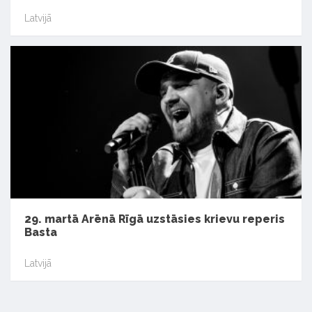
Latvijā
29. martā Arēnā Rīgā uzstāsies krievu reperis
Basta
Latvijā