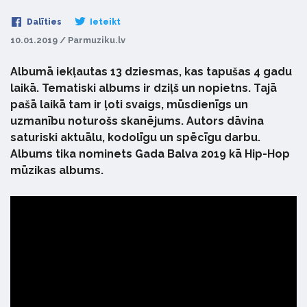
Dalīties
Ieteikt
10.01.2019 / Parmuziku.lv
Albumā iekļautas 13 dziesmas, kas tapušas 4 gadu
laikā. Tematiski albums ir dziļš un nopietns. Tajā
pašā laikā tam ir ļoti svaigs, mūsdienīgs un
uzmanību noturošs skanējums. Autors dāvina
saturiski aktuālu, kodolīgu un spēcīgu darbu.
Albums tika nominets Gada Balva 2019 kā Hip-Hop
mūzikas albums.