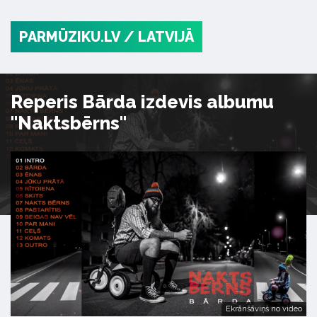
PARMŪZIKU.LV
/ LATVIJĀ
Reperis Bārda izdevis albumu
"Naktsbērns"
Ekrānšāviņš no video