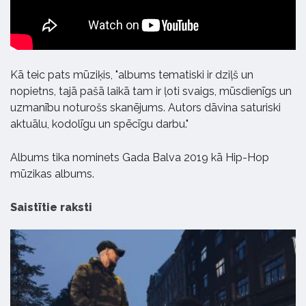
Kā teic pats mūziķis, "albums tematiski ir dziļš un
nopietns, tajā pašā laikā tam ir ļoti svaigs, mūsdienīgs un
uzmanību noturošs skanējums. Autors dāvina saturiski
aktuālu, kodolīgu un spēcīgu darbu."
Albums tika nominets Gada Balva 2019 kā Hip-Hop
mūzikas albums.
Saistītie raksti