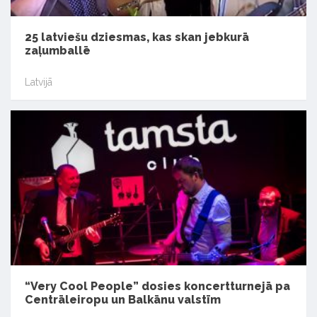
25 latviešu dziesmas, kas skan jebkurā
zaļumballē
Latvijā
“Very Cool People” dosies koncertturnejā pa
Centrāleiropu un Balkānu valstīm