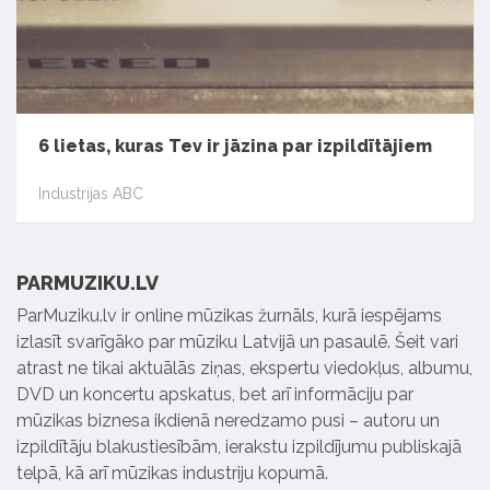
6 lietas, kuras Tev ir jāzina par izpildītājiem
Industrijas ABC
PARMUZIKU.LV
ParMuziku.lv ir online mūzikas žurnāls, kurā iespējams
izlasīt svarīgāko par mūziku Latvijā un pasaulē. Šeit vari
atrast ne tikai aktuālās ziņas, ekspertu viedokļus, albumu,
DVD un koncertu apskatus, bet arī informāciju par
mūzikas biznesa ikdienā neredzamo pusi – autoru un
izpildītāju blakustiesībām, ierakstu izpildījumu publiskajā
telpā, kā arī mūzikas industriju kopumā.