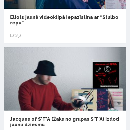
Eliots jaunā videoklipā iepazīstina ar “Stulbo
repu”
Latvijā
Jacques of S'T'A (Žaks no grupas S'T'A) izdod
jaunu dziesmu