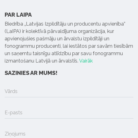
PAR LAIPA
Biedrība „Latvijas Izpildītāju un producentu apvienība”
(LaIPA) ir kolektīvā pārvaldījuma organizācija, kur
apvienojušies pašmāju un ārvalstu izpildītāji un
fonogrammu producenti, lai iestātos par savām tiesībām
un saņemtu taisnīgu atlīdzību par savu fonogrammu
izmantošanu Latvijā un ārvalstīs.
Vairāk
SAZINIES AR MUMS!
Vārds
E-pasts
Ziņojums