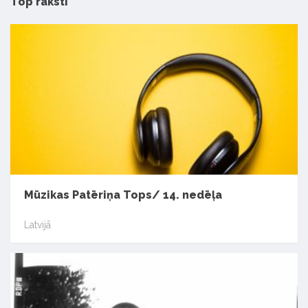
Top raksti
Mūzikas Patēriņa Tops/ 14. nedēļa
Latvijā