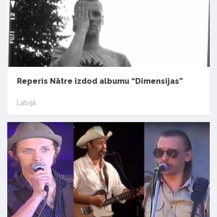
Reperis Nātre izdod albumu “Dimensijas”
Latvijā