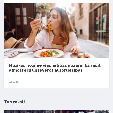
Mūzikas nozīme viesmīlības nozarē: kā radīt
atmosfēru un ievērot autortiesības
Latvijā
Top raksti