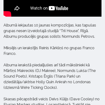
Albumā iekļautas 10 jaunas kompozīcijas, kas tapušas
grupas nesen izveidotajā studijā “Trii House”, Rīgā.
Albumu producējis grupas solists Normunds Petrovs.
Miksējis un ierakstījis Reinis Kārkliņš no grupas Franco
Franco.
Albuma ierakstā piedalījušies arī tādi mākslinieki kā
Mārtiņš Makreckis (DJ Makree), Normunds Lukša (The
Sound Poets), Kristaps Ērglis (Triana Park) un
dziedātāja/aktrise Holly Quin Ankrah no Londonas
(dziesmā We’re Ticking Clocks).
Skaņas pēcapstrādi veicis Deivs Kūlijs (Dave Cooley) no
Elysian Masters studijas, Losandželosā. Turklāt pie