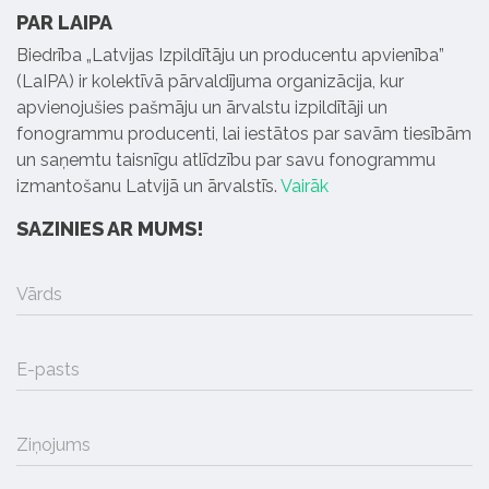
PAR LAIPA
Biedrība „Latvijas Izpildītāju un producentu apvienība”
(LaIPA) ir kolektīvā pārvaldījuma organizācija, kur
apvienojušies pašmāju un ārvalstu izpildītāji un
fonogrammu producenti, lai iestātos par savām tiesībām
un saņemtu taisnīgu atlīdzību par savu fonogrammu
izmantošanu Latvijā un ārvalstīs.
Vairāk
SAZINIES AR MUMS!
Vārds
E-pasts
Ziņojums