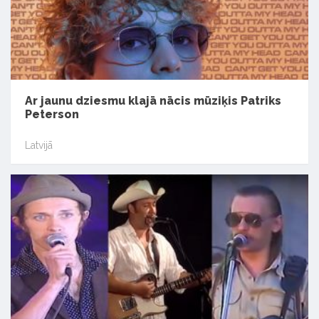
Ar jaunu dziesmu klajā nācis mūziķis Patriks
Peterson
Latvijā