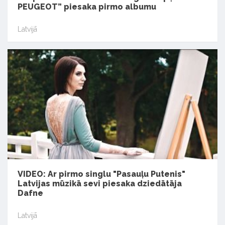
PEUGEOT” piesaka pirmo albumu
Latvijā
VIDEO: Ar pirmo singlu "Pasauļu Putenis"
Latvijas mūzikā sevi piesaka dziedātāja
Dafne
Latvijā