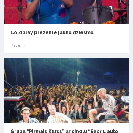
Coldplay prezentē jaunu dziesmu
Pasaulē
Grupa “Pirmais Kurss” ar singlu “Sapņu auto