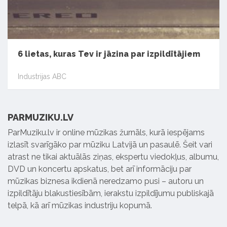
6 lietas, kuras Tev ir jāzina par izpildītājiem
Industrijas ABC
PARMUZIKU.LV
ParMuziku.lv ir online mūzikas žurnāls, kurā iespējams
izlasīt svarīgāko par mūziku Latvijā un pasaulē. Šeit vari
atrast ne tikai aktuālās ziņas, ekspertu viedokļus, albumu,
DVD un koncertu apskatus, bet arī informāciju par
mūzikas biznesa ikdienā neredzamo pusi – autoru un
izpildītāju blakustiesībām, ierakstu izpildījumu publiskajā
telpā, kā arī mūzikas industriju kopumā.