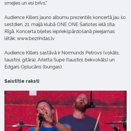
smejies un esi brīvs.”
Audience Killers jauno albumu prezentēs koncertā jau šo
sestdien, 21. maijā klubā ONE ONE Šarlotes ielā 18a,
Rīgā. Koncerta biļetes iepriekšpārdošanā pieejamas
lētāk: www.bezrindas.lv
Audience Killers sastāvā ir Normunds Petrovs (vokāls,
taustiņi, ģitāra), Arletta Supe (taustiņi, bekvokāls) un
Edgars Oplucāns (bungas).
Saistītie raksti