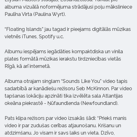
albuma vizuālā noformējuma strādājusi poļu māksliniece
Paulīna Virta (Paulina Wyrt).
“Floating Islands” jau tagad ir pieejams digitālās mūzikas
vietnēs iTunes, Spotify u.c.
Albumu iespējams iegādāties kompaktdiska un vinila
plates formātā mūzikas ierakstu tirdzniecības vietās
Rīgā, kā arī internetā.
Albuma otrajam singlam “Sounds Like You” video tapis
sadarbībā ar kanādiešu režisoru Seb McKinnon. Par video
tapšanas lokāciju apzināti tika izvēlēta sala Atlantijas
okeāna piekrastē - Ņūfaundlenda (Newfoundland).
Pats klipa režisors par video izsakās šādi: “Priekš manis
video ir par zudušas cerības atjaunošanu. Krišanu un
atdzimšanu. Jo visam ir savs laiks un vieta. Dzīvo,