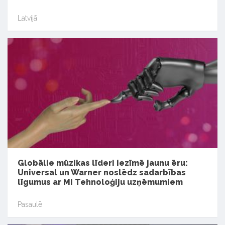
Latvijā
Globālie mūzikas līderi iezīmē jaunu ēru:
Universal un Warner noslēdz sadarbības
līgumus ar MI Tehnoloģiju uzņēmumiem
Pasaulē