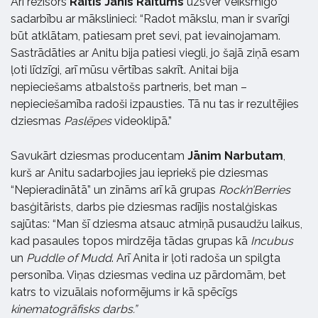
Arī režisors
Raitis Jānis Raitums
uzsver veiksmīgo
sadarbību ar mākslinieci: “Radot mākslu, man ir svarīgi
būt atklātam, patiesam pret sevi, pat ievainojamam.
Sastrādāties ar Anitu bija patiesi viegli, jo šajā ziņā esam
ļoti līdzīgi, arī mūsu vērtības sakrīt. Anitai bija
nepieciešams atbalstošs partneris, bet man –
nepieciešamība radoši izpausties. Tā nu tas ir rezultējies
dziesmas
Paslēpes
videoklipā.”
Savukārt dziesmas producentam
Jānim Narbutam
,
kurš ar Anitu sadarbojies jau iepriekš pie dziesmas
“Nepieradinātā” un zināms arī kā grupas
Rock’n’Berries
basģitārists, darbs pie dziesmas radījis nostalģiskas
sajūtas: “Man šī dziesma atsauc atmiņā pusaudžu laikus,
kad pasaules topos mirdzēja tādas grupas kā
Incubus
un
Puddle of Mudd
. Arī Anita ir ļoti radoša un spilgta
personība. Viņas dziesmas vedina uz pārdomām, bet
katrs to vizuālais noformējums ir kā spēcīgs
kinematogrāfisks darbs.”