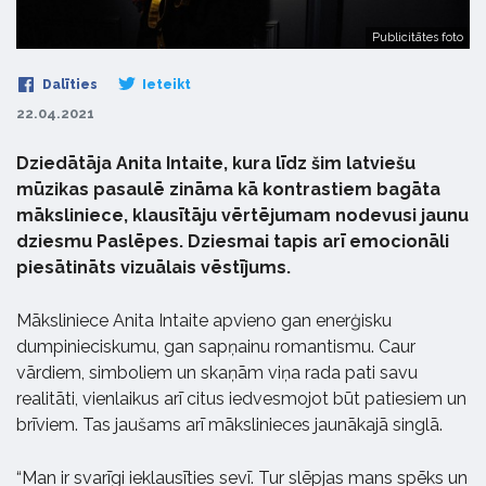
Publicitātes foto
Dalīties
Ieteikt
22.04.2021
Dziedātāja Anita Intaite, kura līdz šim latviešu
mūzikas pasaulē zināma kā kontrastiem bagāta
māksliniece, klausītāju vērtējumam nodevusi jaunu
dziesmu Paslēpes. Dziesmai tapis arī emocionāli
piesātināts vizuālais vēstījums.
Māksliniece Anita Intaite apvieno gan enerģisku
dumpinieciskumu, gan sapņainu romantismu. Caur
vārdiem, simboliem un skaņām viņa rada pati savu
realitāti, vienlaikus arī citus iedvesmojot būt patiesiem un
brīviem. Tas jaušams arī mākslinieces jaunākajā singlā.
“Man ir svarīgi ieklausīties sevī. Tur slēpjas mans spēks un