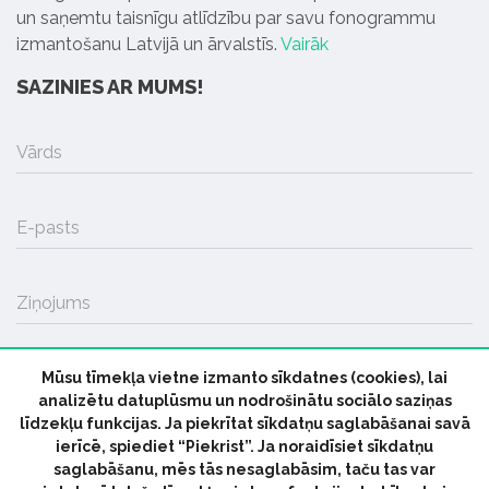
un saņemtu taisnīgu atlīdzību par savu fonogrammu
izmantošanu Latvijā un ārvalstīs.
Vairāk
SAZINIES AR MUMS!
Vārds
E-pasts
Ziņojums
Mūsu tīmekļa vietne izmanto sīkdatnes (cookies), lai
SŪTĪT
analizētu datuplūsmu un nodrošinātu sociālo saziņas
līdzekļu funkcijas. Ja piekrītat sīkdatņu saglabāšanai savā
ierīcē, spiediet “Piekrist”. Ja noraidīsiet sīkdatņu
saglabāšanu, mēs tās nesaglabāsim, taču tas var