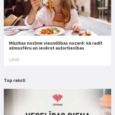
Mūzikas nozīme viesmīlības nozarē: kā radīt
atmosfēru un ievērot autortiesības
Latvijā
Top raksti