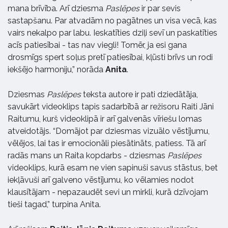
mana brīvība. Arī dziesma
Paslēpes
ir par sevis
sastapšanu. Par atvadām no pagātnes un visa vecā, kas
vairs nekalpo par labu. Ieskatīties dziļi sevī un paskatīties
acīs patiesībai - tas nav viegli! Tomēr, ja esi gana
drosmīgs spert soļus pretī patiesībai, kļūsti brīvs un rodi
iekšējo harmoniju,” norāda
Anita
.
Dziesmas
Paslēpes
teksta autore ir pati dziedātāja,
savukārt videoklips tapis sadarbībā ar režisoru Raiti Jāni
Raitumu, kurš videoklipā ir arī galvenās vīriešu lomas
atveidotājs. “Domājot par dziesmas vizuālo vēstījumu,
vēlējos, lai tas ir emocionāli piesātināts, patiess. Tā arī
radās mans un Raita kopdarbs - dziesmas
Paslēpes
videoklips, kurā esam ne vien sapinuši savus stāstus, bet
iekļāvuši arī galveno vēstījumu, ko vēlamies nodot
klausītājam - nepazaudēt sevi un mirkli, kurā dzīvojam
tieši tagad,” turpina Anita.