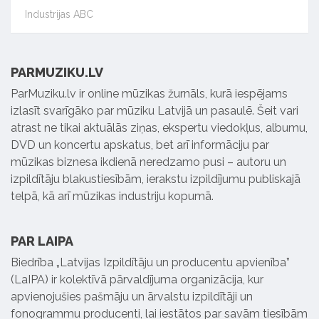
Industrijas ABC
PARMUZIKU.LV
ParMuziku.lv ir online mūzikas žurnāls, kurā iespējams
izlasīt svarīgāko par mūziku Latvijā un pasaulē. Šeit vari
atrast ne tikai aktuālās ziņas, ekspertu viedokļus, albumu,
DVD un koncertu apskatus, bet arī informāciju par
mūzikas biznesa ikdienā neredzamo pusi – autoru un
izpildītāju blakustiesībām, ierakstu izpildījumu publiskajā
telpā, kā arī mūzikas industriju kopumā.
PAR LAIPA
Biedrība „Latvijas Izpildītāju un producentu apvienība”
(LaIPA) ir kolektīvā pārvaldījuma organizācija, kur
apvienojušies pašmāju un ārvalstu izpildītāji un
fonogrammu producenti, lai iestātos par savām tiesībām