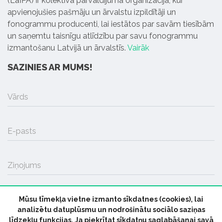
(LaIPA) ir kolektīvā pārvaldījuma organizācija, kur
apvienojušies pašmāju un ārvalstu izpildītāji un
fonogrammu producenti, lai iestātos par savām tiesībām
un saņemtu taisnīgu atlīdzību par savu fonogrammu
izmantošanu Latvijā un ārvalstīs.
Vairāk
SAZINIES AR MUMS!
Vārds
E-pasts
Ziņojums
Mūsu tīmekļa vietne izmanto sīkdatnes (cookies), lai
SŪTĪT
analizētu datuplūsmu un nodrošinātu sociālo saziņas
līdzekļu funkcijas. Ja piekrītat sīkdatņu saglabāšanai savā