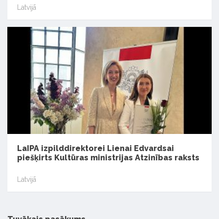
Latvijā
LaIPA izpilddirektorei Lienai Edvardsai
piešķirts Kultūras ministrijas Atzinības raksts
Latvijā