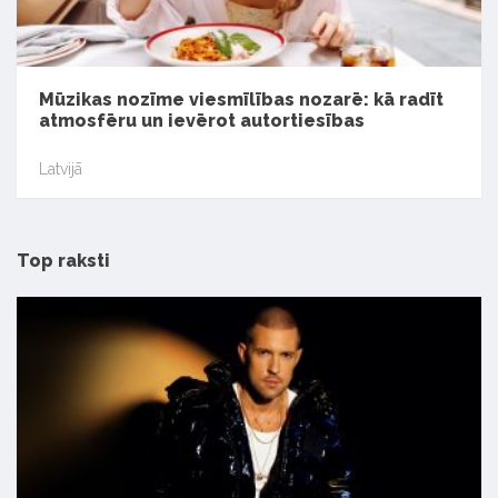
Mūzikas nozīme viesmīlības nozarē: kā radīt
atmosfēru un ievērot autortiesības
Latvijā
Top raksti