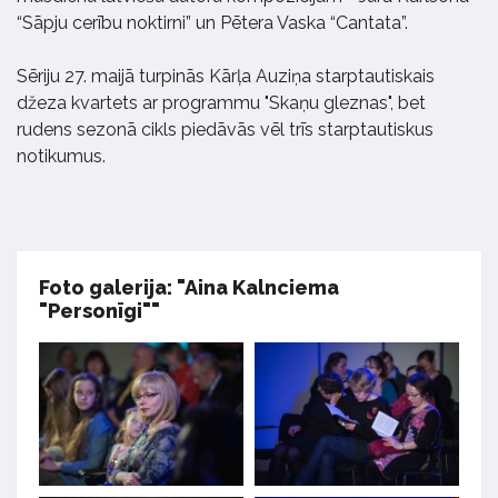
“Sāpju cerību noktirni” un Pētera Vaska “Cantata”.
Sēriju 27. maijā turpinās Kārļa Auziņa starptautiskais
džeza kvartets ar programmu "Skaņu gleznas", bet
rudens sezonā cikls piedāvās vēl trīs starptautiskus
notikumus.
Foto galerija: "Aina Kalnciema
"Personīgi""