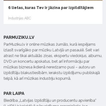
6 lietas, kuras Tev ir jāzina par izpildītājiem
Industrijas ABC
PARMUZIKU.LV
ParMuziku.lv ir online mūzikas žurnāls, kurā iespējams
izlasīt svarīgāko par mūziku Latvijā un pasaulē. Šeit vari
atrast ne tikai aktuālās ziņas, ekspertu viedokļus, albumu,
DVD un koncertu apskatus, bet arī informāciju par
mūzikas biznesa ikdienā neredzamo pusi – autoru un
izpildītāju blakustiesībām, ierakstu izpildījumu publiskajā
telpā, kā arī mūzikas industriju kopumā.
PAR LAIPA
Biedrība „Latvijas Izpildītāju un producentu apvienība”