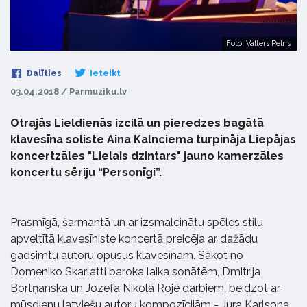
Foto: Valters Pelns
Dalīties
Ieteikt
03.04.2018 / Parmuziku.lv
Otrajās Lieldienās izcilā un pieredzes bagātā
klavesīna soliste Aina Kalnciema turpināja Liepājas
koncertzāles "Lielais dzintars" jauno kamerzāles
koncertu sēriju “Personīgi”.
Prasmīgā, šarmantā un ar izsmalcinātu spēles stilu
apveltītā klavesīniste koncertā preicēja ar dažādu
gadsimtu autoru opusus klavesīnam. Sākot no
Domeniko Skarlatti baroka laika sonātēm, Dmitrija
Bortņanska un Jozefa Nikolā Rojē darbiem, beidzot ar
mūsdienu latviešu autoru kompozīcijām - Jura Karlsona