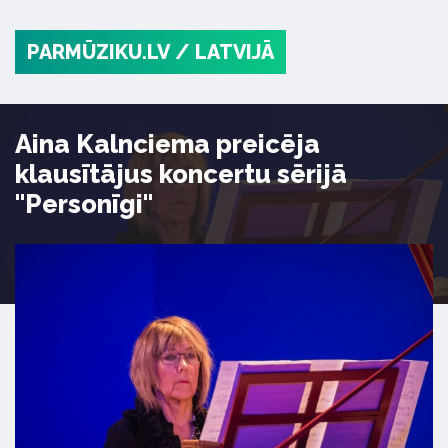
PARMŪZIKU.LV
/ LATVIJĀ
Aina Kalnciema preicēja
klausītājus koncertu sērijā
"Personīgi"