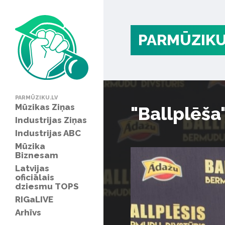
PARMŪZIKU
PARMŪZIKU.LV
Mūzikas Ziņas
"Ballplēša
Industrijas Ziņas
Industrijas ABC
Mūzika
Biznesam
Latvijas
oficiālais
dziesmu TOPS
RIGaLIVE
Arhīvs