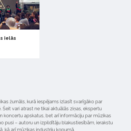
ts ielās
ikas žurnāls, kurā iespējams izlasīt svarīgāko par
Šeit vari atrast ne tikai aktuālās ziņas, ekspertu
 koncertu apskatus, bet arī informāciju par mūzikas
 pusi – autoru un izpildītāju blakustiesībām, ierakstu
pā, kā arī mūzikas industriju kopumā.