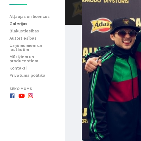
Atļaujas un licences
Galerijas
Blakustiesības
Autortiesības
Uzņēmumiem un
iestādēm
Mūziķiem un
producentiem
Kontakti
Privātuma politika
SEKO MUMS