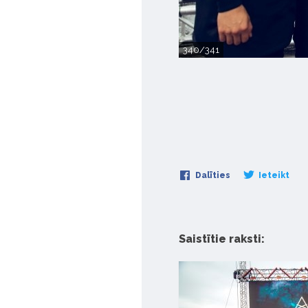
340/341
Dalīties
Ieteikt
Saistītie raksti: