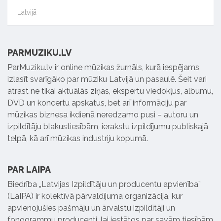
Latvijā
PARMUZIKU.LV
ParMuziku.lv ir online mūzikas žurnāls, kurā iespējams
izlasīt svarīgāko par mūziku Latvijā un pasaulē. Šeit vari
atrast ne tikai aktuālās ziņas, ekspertu viedokļus, albumu,
DVD un koncertu apskatus, bet arī informāciju par
mūzikas biznesa ikdienā neredzamo pusi – autoru un
izpildītāju blakustiesībām, ierakstu izpildījumu publiskajā
telpā, kā arī mūzikas industriju kopumā.
PAR LAIPA
Biedrība „Latvijas Izpildītāju un producentu apvienība”
(LaIPA) ir kolektīvā pārvaldījuma organizācija, kur
apvienojušies pašmāju un ārvalstu izpildītāji un
fonogrammu producenti, lai iestātos par savām tiesībām