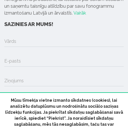
un saņemtu taisnīgu atlīdzību par savu fonogrammu
izmantošanu Latvijā un ārvalstīs.
Vairāk
SAZINIES AR MUMS!
Vārds
E-pasts
Ziņojums
Mūsu tīmekļa vietne izmanto sīkdatnes (cookies), lai
SŪTĪT
analizētu datuplūsmu un nodrošinātu sociālo saziņas
līdzekļu funkcijas. Ja piekrītat sīkdatņu saglabāšanai savā
ierīcē, spiediet “Piekrist”. Ja noraidīsiet sīkdatņu
saglabāšanu, mēs tās nesaglabāsim, taču tas var