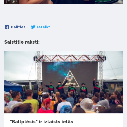
321/341
Dalīties
Ieteikt
Saistītie raksti:
"Ballplēsis" ir izlaists ielās