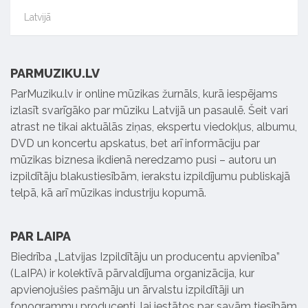
Latvijā
PARMUZIKU.LV
ParMuziku.lv ir online mūzikas žurnāls, kurā iespējams
izlasīt svarīgāko par mūziku Latvijā un pasaulē. Šeit vari
atrast ne tikai aktuālās ziņas, ekspertu viedokļus, albumu,
DVD un koncertu apskatus, bet arī informāciju par
mūzikas biznesa ikdienā neredzamo pusi – autoru un
izpildītāju blakustiesībām, ierakstu izpildījumu publiskajā
telpā, kā arī mūzikas industriju kopumā.
PAR LAIPA
Biedrība „Latvijas Izpildītāju un producentu apvienība”
(LaIPA) ir kolektīvā pārvaldījuma organizācija, kur
apvienojušies pašmāju un ārvalstu izpildītāji un
fonogrammu producenti, lai iestātos par savām tiesībām