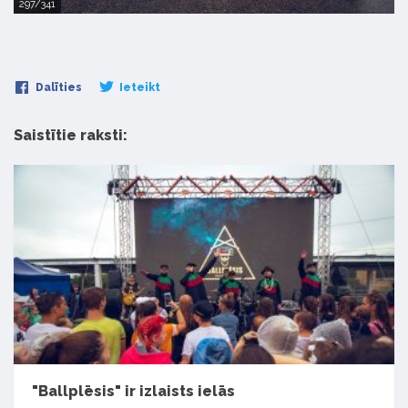
297/341
Dalīties
Ieteikt
Saistītie raksti:
"Ballplēsis" ir izlaists ielās