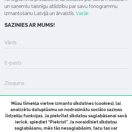
un saņemtu taisnīgu atlīdzību par savu fonogrammu
izmantošanu Latvijā un ārvalstīs.
Vairāk
SAZINIES AR MUMS!
Vārds
E-pasts
Ziņojums
Mūsu tīmekļa vietne izmanto sīkdatnes (cookies), lai
SŪTĪT
analizētu datuplūsmu un nodrošinātu sociālo saziņas
līdzekļu funkcijas. Ja piekrītat sīkdatņu saglabāšanai savā
ierīcē, spiediet “Piekrist”. Ja noraidīsiet sīkdatņu
saglabāšanu, mēs tās nesaglabāsim, taču tas var