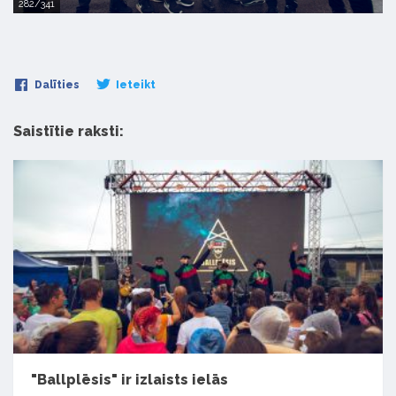
282/341
Dalīties
Ieteikt
Saistītie raksti:
"Ballplēsis" ir izlaists ielās