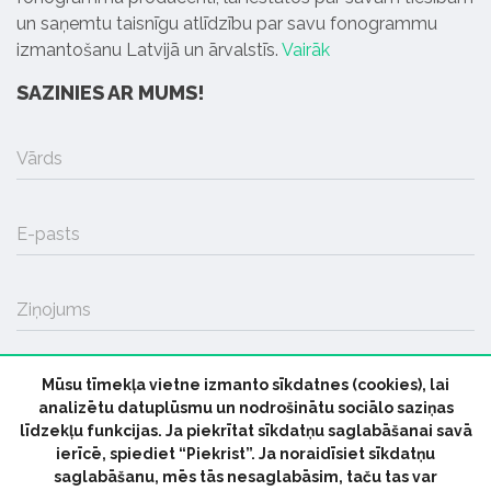
un saņemtu taisnīgu atlīdzību par savu fonogrammu
izmantošanu Latvijā un ārvalstīs.
Vairāk
SAZINIES AR MUMS!
Vārds
E-pasts
Ziņojums
Mūsu tīmekļa vietne izmanto sīkdatnes (cookies), lai
SŪTĪT
analizētu datuplūsmu un nodrošinātu sociālo saziņas
līdzekļu funkcijas. Ja piekrītat sīkdatņu saglabāšanai savā
ierīcē, spiediet “Piekrist”. Ja noraidīsiet sīkdatņu
saglabāšanu, mēs tās nesaglabāsim, taču tas var