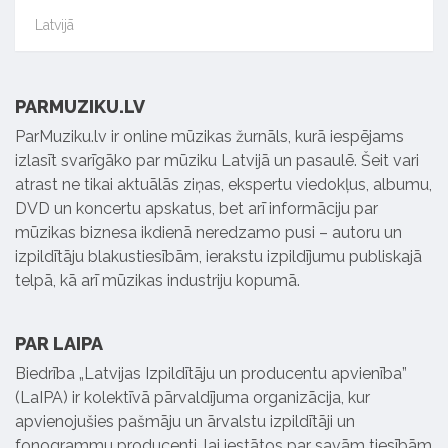
Latvijā
PARMUZIKU.LV
ParMuziku.lv ir online mūzikas žurnāls, kurā iespējams
izlasīt svarīgāko par mūziku Latvijā un pasaulē. Šeit vari
atrast ne tikai aktuālās ziņas, ekspertu viedokļus, albumu,
DVD un koncertu apskatus, bet arī informāciju par
mūzikas biznesa ikdienā neredzamo pusi – autoru un
izpildītāju blakustiesībām, ierakstu izpildījumu publiskajā
telpā, kā arī mūzikas industriju kopumā.
PAR LAIPA
Biedrība „Latvijas Izpildītāju un producentu apvienība”
(LaIPA) ir kolektīvā pārvaldījuma organizācija, kur
apvienojušies pašmāju un ārvalstu izpildītāji un
fonogrammu producenti, lai iestātos par savām tiesībām