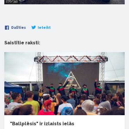
270/341
Dalīties
Ieteikt
Saistītie raksti:
"Ballplēsis" ir izlaists ielās