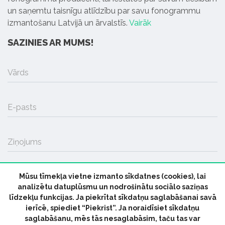
un saņemtu taisnīgu atlīdzību par savu fonogrammu
izmantošanu Latvijā un ārvalstīs.
Vairāk
SAZINIES AR MUMS!
Vārds
E-pasts
Ziņojums
Mūsu tīmekļa vietne izmanto sīkdatnes (cookies), lai
SŪTĪT
analizētu datuplūsmu un nodrošinātu sociālo saziņas
līdzekļu funkcijas. Ja piekrītat sīkdatņu saglabāšanai savā
ierīcē, spiediet “Piekrist”. Ja noraidīsiet sīkdatņu
saglabāšanu, mēs tās nesaglabāsim, taču tas var