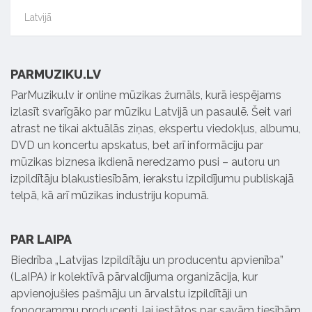
Latvijā
PARMUZIKU.LV
ParMuziku.lv ir online mūzikas žurnāls, kurā iespējams
izlasīt svarīgāko par mūziku Latvijā un pasaulē. Šeit vari
atrast ne tikai aktuālās ziņas, ekspertu viedokļus, albumu,
DVD un koncertu apskatus, bet arī informāciju par
mūzikas biznesa ikdienā neredzamo pusi – autoru un
izpildītāju blakustiesībām, ierakstu izpildījumu publiskajā
telpā, kā arī mūzikas industriju kopumā.
PAR LAIPA
Biedrība „Latvijas Izpildītāju un producentu apvienība”
(LaIPA) ir kolektīvā pārvaldījuma organizācija, kur
apvienojušies pašmāju un ārvalstu izpildītāji un
fonogrammu producenti, lai iestātos par savām tiesībām