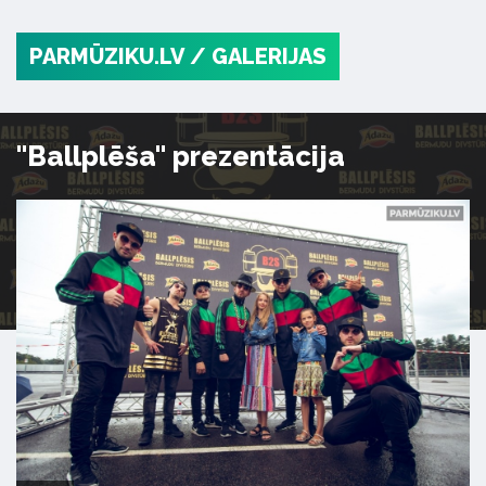
PARMŪZIKU.LV
/ GALERIJAS
"Ballplēša" prezentācija