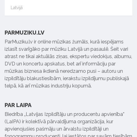
Latvijā
PARMUZIKU.LV
ParMuziku.lv ir online mūzikas žurnāls, kurā iespējams
izlasīt svarīgāko par mūziku Latvijā un pasaulē. Šeit vari
atrast ne tikai aktuālās ziņas, ekspertu viedokļus, albumu,
DVD un koncertu apskatus, bet arī informāciju par
mūzikas biznesa ikdienā neredzamo pusi – autoru un
izpildītāju blakustiesībām, ierakstu izpildījumu publiskajā
telpā, kā arī mūzikas industriju kopumā.
PAR LAIPA
Biedrība „Latvijas Izpildītāju un producentu apvienība”
(LaIPA) ir kolektīvā pārvaldījuma organizācija, kur
apvienojušies pašmāju un ārvalstu izpildītāji un
fonogrammu producenti, lai iestātos par savām tiesībām