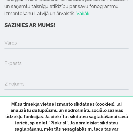
un saņemtu taisnīgu atlīdzību par savu fonogrammu
izmantošanu Latvijā un ārvalstīs.
Vairāk
SAZINIES AR MUMS!
Vārds
E-pasts
Ziņojums
Mūsu tīmekļa vietne izmanto sīkdatnes (cookies), lai
SŪTĪT
analizētu datuplūsmu un nodrošinātu sociālo saziņas
līdzekļu funkcijas. Ja piekrītat sīkdatņu saglabāšanai savā
ierīcē, spiediet “Piekrist”. Ja noraidīsiet sīkdatņu
saglabāšanu, mēs tās nesaglabāsim, taču tas var