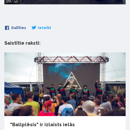
268/341
Dalīties
Ieteikt
Saistītie raksti:
"Ballplēsis" ir izlaists ielās