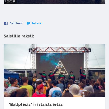
255/341
Dalīties
Ieteikt
Saistītie raksti:
"Ballplēsis" ir izlaists ielās