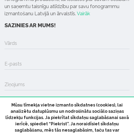
un saņemtu taisnīgu atlīdzību par savu fonogrammu
izmantošanu Latvijā un ārvalstīs.
Vairāk
SAZINIES AR MUMS!
Vārds
E-pasts
Ziņojums
Mūsu tīmekļa vietne izmanto sīkdatnes (cookies), lai
SŪTĪT
analizētu datuplūsmu un nodrošinātu sociālo saziņas
līdzekļu funkcijas. Ja piekrītat sīkdatņu saglabāšanai savā
ierīcē, spiediet “Piekrist”. Ja noraidīsiet sīkdatņu
saglabāšanu, mēs tās nesaglabāsim, taču tas var