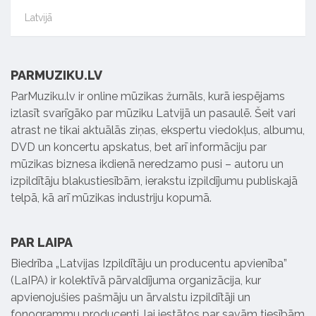
Latvijā
PARMUZIKU.LV
ParMuziku.lv ir online mūzikas žurnāls, kurā iespējams
izlasīt svarīgāko par mūziku Latvijā un pasaulē. Šeit vari
atrast ne tikai aktuālās ziņas, ekspertu viedokļus, albumu,
DVD un koncertu apskatus, bet arī informāciju par
mūzikas biznesa ikdienā neredzamo pusi – autoru un
izpildītāju blakustiesībām, ierakstu izpildījumu publiskajā
telpā, kā arī mūzikas industriju kopumā.
PAR LAIPA
Biedrība „Latvijas Izpildītāju un producentu apvienība”
(LaIPA) ir kolektīvā pārvaldījuma organizācija, kur
apvienojušies pašmāju un ārvalstu izpildītāji un
fonogrammu producenti, lai iestātos par savām tiesībām