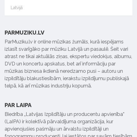
Latvijā
PARMUZIKU.LV
ParMuziku.lv ir online mūzikas žurnāls, kurā iespējams
izlasīt svarīgāko par mūziku Latvijā un pasaulē. Šeit vari
atrast ne tikai aktuālās ziņas, ekspertu viedokļus, albumu,
DVD un koncertu apskatus, bet arī informāciju par
mūzikas biznesa ikdienā neredzamo pusi – autoru un
izpildītāju blakustiesībām, ierakstu izpildījumu publiskajā
telpā, kā arī mūzikas industriju kopumā.
PAR LAIPA
Biedrība „Latvijas Izpildītāju un producentu apvienība”
(LaIPA) ir kolektīvā pārvaldījuma organizācija, kur
apvienojušies pašmāju un ārvalstu izpildītāji un
fonogrammu producenti, lai iestātos par savām tiesībām