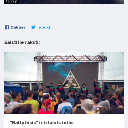
251/341
Dalīties
Ieteikt
Saistītie raksti:
"Ballplēsis" ir izlaists ielās