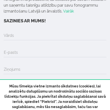
un saņemtu taisnīgu atlīdzību par savu fonogrammu
izmantošanu Latvijā un ārvalstīs.
Vairāk
SAZINIES AR MUMS!
Vārds
E-pasts
Ziņojums
Mūsu tīmekļa vietne izmanto sīkdatnes (cookies), lai
SŪTĪT
analizētu datuplūsmu un nodrošinātu sociālo saziņas
līdzekļu funkcijas. Ja piekrītat sīkdatņu saglabāšanai savā
ierīcē, spiediet “Piekrist”. Ja noraidīsiet sīkdatņu
saglabāšanu, mēs tās nesaglabāsim, taču tas var