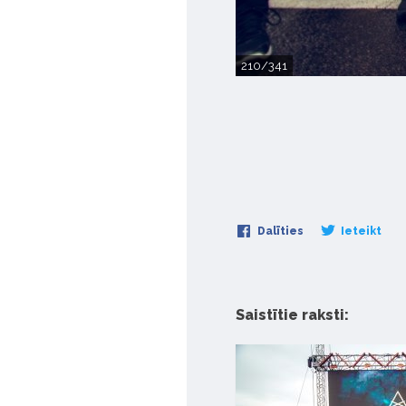
210/341
Dalīties
Ieteikt
Saistītie raksti: