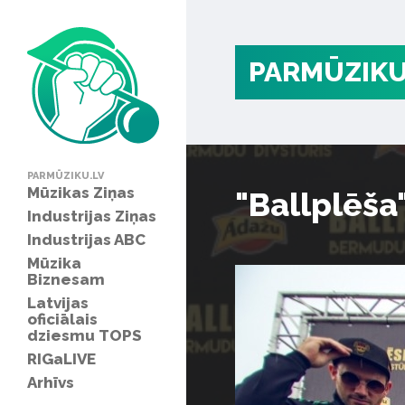
PARMŪZIKU
PARMŪZIKU.LV
Mūzikas Ziņas
"Ballplēša
Industrijas Ziņas
Industrijas ABC
Mūzika
Biznesam
Latvijas
oficiālais
dziesmu TOPS
RIGaLIVE
Arhīvs