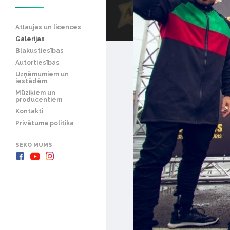
Atļaujas un licences
Galerijas
Blakustiesības
Autortiesības
Uzņēmumiem un
iestādēm
Mūziķiem un
producentiem
Kontakti
Privātuma politika
SEKO MUMS