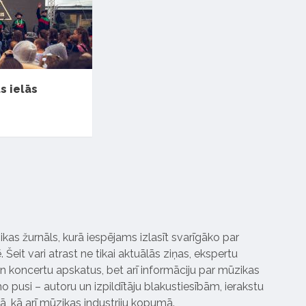
ts ielās
ikas žurnāls, kurā iespējams izlasīt svarīgāko par
Šeit vari atrast ne tikai aktuālās ziņas, ekspertu
 koncertu apskatus, bet arī informāciju par mūzikas
 pusi – autoru un izpildītāju blakustiesībām, ierakstu
pā, kā arī mūzikas industriju kopumā.