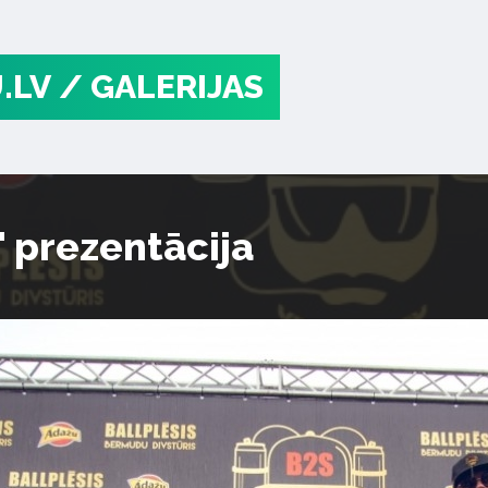
.LV
/ GALERIJAS
" prezentācija