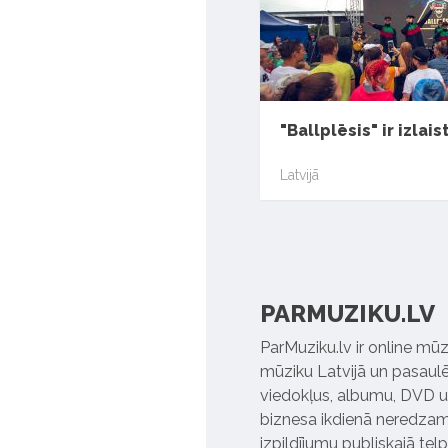
"Ballplēsis" ir izlais
Latvijā
PARMUZIKU.LV
ParMuziku.lv ir online mūz
mūziku Latvijā un pasaulē. 
viedokļus, albumu, DVD un
biznesa ikdienā neredzamo
izpildījumu publiskajā tel