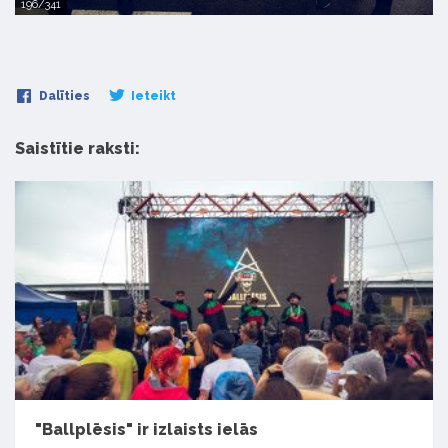
196/341
Dalīties
Ieteikt
Saistītie raksti:
"Ballplēsis" ir izlaists ielās