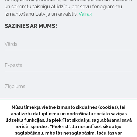
un saņemtu taisnīgu atlīdzību par savu fonogrammu
izmantošanu Latvijā un ārvalstīs.
Vairāk
SAZINIES AR MUMS!
Vārds
E-pasts
Ziņojums
Mūsu tīmekļa vietne izmanto sīkdatnes (cookies), lai
SŪTĪT
analizētu datuplūsmu un nodrošinātu sociālo saziņas
līdzekļu funkcijas. Ja piekrītat sīkdatņu saglabāšanai savā
ierīcē, spiediet “Piekrist”. Ja noraidīsiet sīkdatņu
saglabāšanu, mēs tās nesaglabāsim, taču tas var