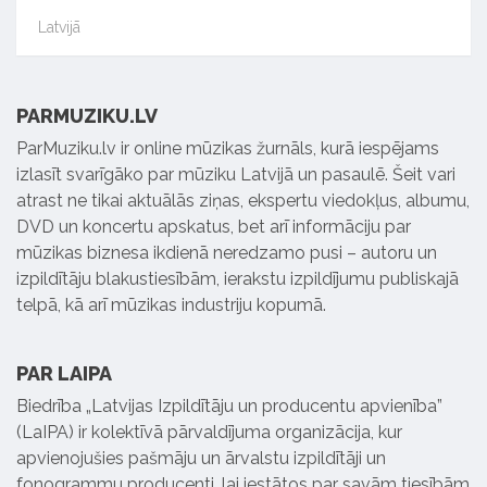
Latvijā
PARMUZIKU.LV
ParMuziku.lv ir online mūzikas žurnāls, kurā iespējams
izlasīt svarīgāko par mūziku Latvijā un pasaulē. Šeit vari
atrast ne tikai aktuālās ziņas, ekspertu viedokļus, albumu,
DVD un koncertu apskatus, bet arī informāciju par
mūzikas biznesa ikdienā neredzamo pusi – autoru un
izpildītāju blakustiesībām, ierakstu izpildījumu publiskajā
telpā, kā arī mūzikas industriju kopumā.
PAR LAIPA
Biedrība „Latvijas Izpildītāju un producentu apvienība”
(LaIPA) ir kolektīvā pārvaldījuma organizācija, kur
apvienojušies pašmāju un ārvalstu izpildītāji un
fonogrammu producenti, lai iestātos par savām tiesībām