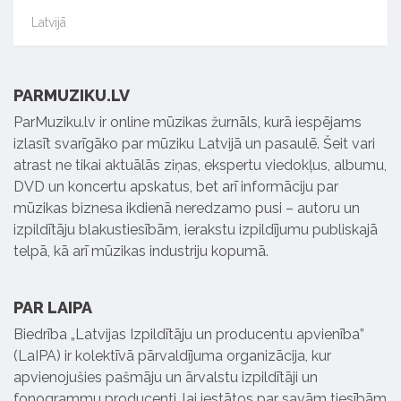
Latvijā
PARMUZIKU.LV
ParMuziku.lv ir online mūzikas žurnāls, kurā iespējams
izlasīt svarīgāko par mūziku Latvijā un pasaulē. Šeit vari
atrast ne tikai aktuālās ziņas, ekspertu viedokļus, albumu,
DVD un koncertu apskatus, bet arī informāciju par
mūzikas biznesa ikdienā neredzamo pusi – autoru un
izpildītāju blakustiesībām, ierakstu izpildījumu publiskajā
telpā, kā arī mūzikas industriju kopumā.
PAR LAIPA
Biedrība „Latvijas Izpildītāju un producentu apvienība”
(LaIPA) ir kolektīvā pārvaldījuma organizācija, kur
apvienojušies pašmāju un ārvalstu izpildītāji un
fonogrammu producenti, lai iestātos par savām tiesībām