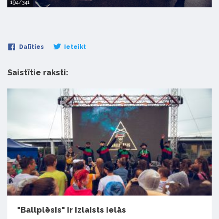
194/341
Dalīties
Ieteikt
Saistītie raksti:
"Ballplēsis" ir izlaists ielās