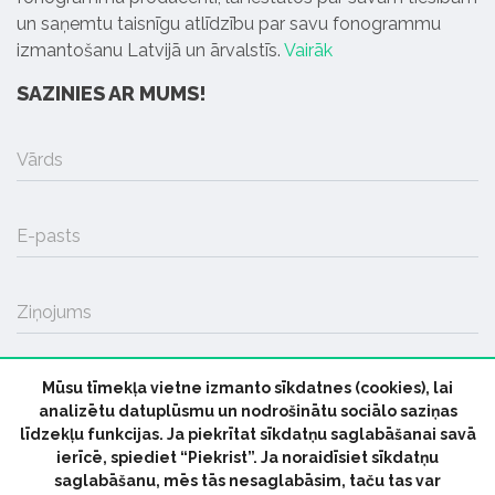
un saņemtu taisnīgu atlīdzību par savu fonogrammu
izmantošanu Latvijā un ārvalstīs.
Vairāk
SAZINIES AR MUMS!
Vārds
E-pasts
Ziņojums
Mūsu tīmekļa vietne izmanto sīkdatnes (cookies), lai
SŪTĪT
analizētu datuplūsmu un nodrošinātu sociālo saziņas
līdzekļu funkcijas. Ja piekrītat sīkdatņu saglabāšanai savā
ierīcē, spiediet “Piekrist”. Ja noraidīsiet sīkdatņu
saglabāšanu, mēs tās nesaglabāsim, taču tas var